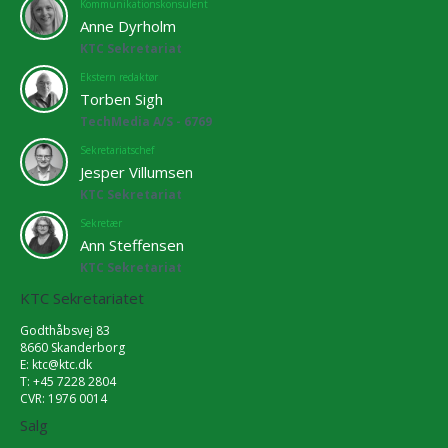
Kommunikationskonsulent
Anne Dyrholm
KTC Sekretariat
Ekstern redaktør
Torben Sigh
TechMedia A/S - 6769
Sekretariatschef
Jesper Villumsen
KTC Sekretariat
Sekretær
Ann Steffensen
KTC Sekretariat
KTC Sekretariatet
Godthåbsvej 83
8660 Skanderborg
E:
ktc@ktc.dk
T: +45 7228 2804
CVR: 1976 0014
Salg