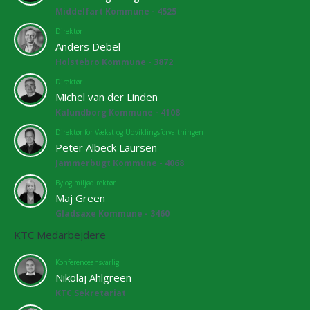
Middelfart Kommune - 4525
Direktør
Anders Debel
Holstebro Kommune - 3872
Direktør
Michel van der Linden
Kalundborg Kommune - 4108
Direktør for Vækst og Udviklingsforvaltningen
Peter Albeck Laursen
Jammerbugt Kommune - 4068
By og miljødirektør
Maj Green
Gladsaxe Kommune - 3460
KTC Medarbejdere
Konferenceansvarlig
Nikolaj Ahlgreen
KTC Sekretariat