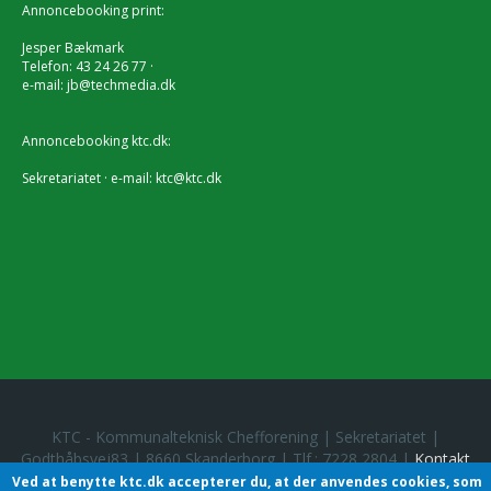
Annoncebooking print:
Jesper Bækmark
Telefon: 43 24 26 77 ·
e-mail:
jb@techmedia.dk
Annoncebooking ktc.dk:
Sekretariatet · e-mail:
ktc@ktc.dk
KTC - Kommunalteknisk Chefforening | Sekretariatet |
Godthåbsvej83 | 8660 Skanderborg | Tlf.: 7228 2804 |
Kontakt
Ved at benytte ktc.dk accepterer du, at der anvendes cookies, som