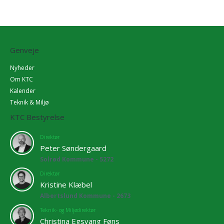
Genveje
Nyheder
Om KTC
Kalender
Teknik & Miljø
KTC Bestyrelse
Direktør
Peter Søndergaard
Solrød Kommune - 5272
Direktør
Kristine Klæbel
Albertslund Kommune - 2673
Teknik- og Miljødirektør
Christina Egsvang Føns