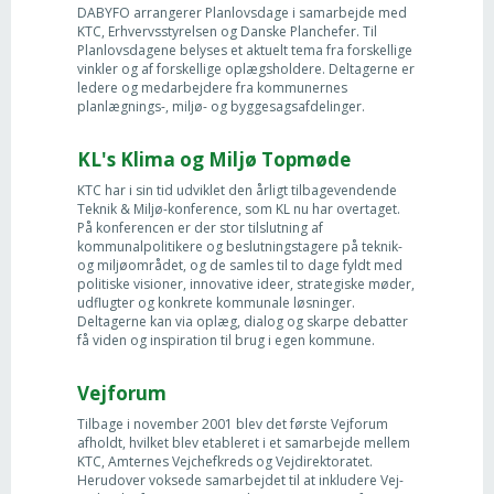
DABYFO arrangerer Planlovsdage i samarbejde med
KTC, Erhvervsstyrelsen og Danske Planchefer. Til
Planlovsdagene belyses et aktuelt tema fra forskellige
vinkler og af forskellige oplægsholdere. Deltagerne er
ledere og medarbejdere fra kommunernes
planlægnings-, miljø- og byggesagsafdelinger.
KL's Klima og Miljø Topmøde
KTC har i sin tid udviklet den årligt tilbagevendende
Teknik & Miljø-konference, som KL nu har overtaget.
På konferencen er der stor tilslutning af
kommunalpolitikere og beslutningstagere på teknik-
og miljøområdet, og de samles til to dage fyldt med
politiske visioner, innovative ideer, strategiske møder,
udflugter og konkrete kommunale løsninger.
Deltagerne kan via oplæg, dialog og skarpe debatter
få viden og inspiration til brug i egen kommune.
Vejforum
Tilbage i november 2001 blev det første Vejforum
afholdt, hvilket blev etableret i et samarbejde mellem
KTC, Amternes Vejchefkreds og Vejdirektoratet.
Herudover voksede samarbejdet til at inkludere Vej-