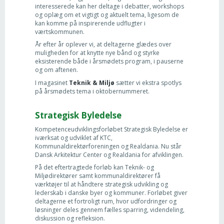
interesserede kan her deltage i debatter, workshops
og oplæg om et vigtigt og aktuelt tema, ligesom de
kan komme på inspirerende udflugter i
værtskommunen.
År efter år oplever vi, at deltagerne glædes over
muligheden for at knytte nye bånd og styrke
eksisterende både i årsmødets program, i pauserne
og om aftenen.
I magasinet
Teknik & Miljø
sætter vi ekstra spotlys
på årsmødets tema i oktobernummeret.
Strategisk Byledelse
Kompetenceudviklingsforløbet Strategisk Byledelse er
iværksat og udviklet af KTC,
Kommunaldirektørforeningen og Realdania. Nu står
Dansk Arkitektur Center og Realdania for afviklingen.
På det eftertragtede forløb kan Teknik- og
Miljødirektører samt kommunaldirektører få
værktøjer til at håndtere strategisk udvikling og
lederskab i danske byer og kommuner. Forløbet giver
deltagerne et fortroligt rum, hvor udfordringer og
løsninger deles gennem fælles sparring, videndeling,
diskussion og refleksion.