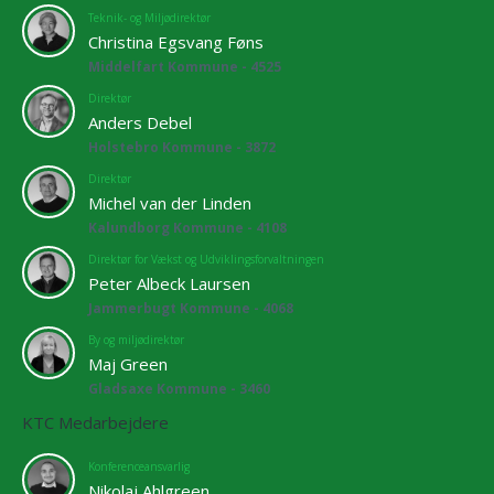
Teknik- og Miljødirektør
Christina Egsvang Føns
Middelfart Kommune - 4525
Direktør
Anders Debel
Holstebro Kommune - 3872
Direktør
Michel van der Linden
Kalundborg Kommune - 4108
Direktør for Vækst og Udviklingsforvaltningen
Peter Albeck Laursen
Jammerbugt Kommune - 4068
By og miljødirektør
Maj Green
Gladsaxe Kommune - 3460
KTC Medarbejdere
Konferenceansvarlig
Nikolaj Ahlgreen