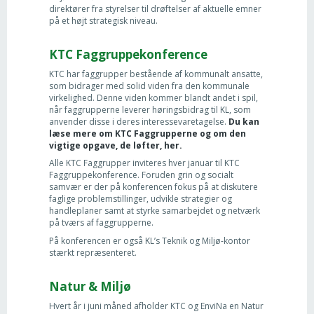
direktører fra styrelser til drøftelser af aktuelle emner
på et højt strategisk niveau.
KTC Faggruppekonference
KTC har faggrupper bestående af kommunalt ansatte,
som bidrager med solid viden fra den kommunale
virkelighed. Denne viden kommer blandt andet i spil,
når faggrupperne leverer høringsbidrag til KL, som
anvender disse i deres interessevaretagelse.
Du kan
læse mere om KTC Faggrupperne og om den
vigtige opgave, de løfter, her.
Alle KTC Faggrupper inviteres hver januar til KTC
Faggruppekonference. Foruden grin og socialt
samvær er der på konferencen fokus på at diskutere
faglige problemstillinger, udvikle strategier og
handleplaner samt at styrke samarbejdet og netværk
på tværs af faggrupperne.
På konferencen er også KL’s Teknik og Miljø-kontor
stærkt repræsenteret.
Natur & Miljø
Hvert år i juni måned afholder KTC og EnviNa en Natur