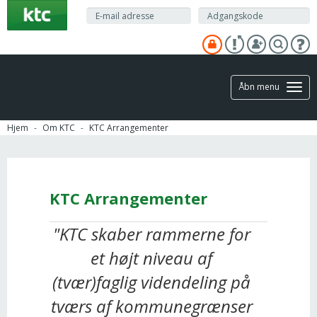
Gå
til
hovedindhold
Åbn menu
Hjem
Om KTC
KTC Arrangementer
KTC Arrangementer
"KTC skaber rammerne for
et højt niveau af
(tvær)faglig videndeling på
tværs af kommunegrænser