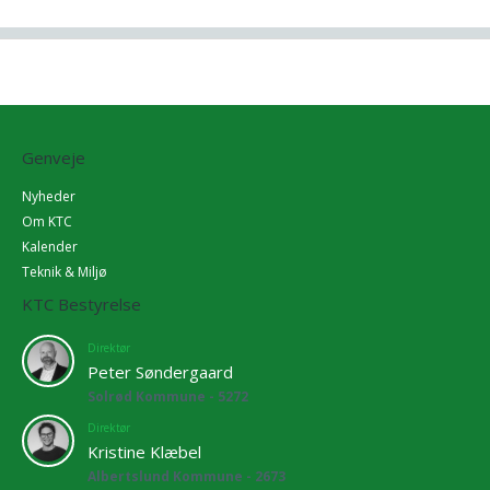
Genveje
Nyheder
Om KTC
Kalender
Teknik & Miljø
KTC Bestyrelse
Direktør
Peter Søndergaard
Solrød Kommune - 5272
Direktør
Kristine Klæbel
Albertslund Kommune - 2673