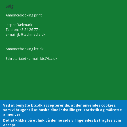
Salg
Annoncebooking print:
Jesper Bækmark
Telefon: 43 24 26 77 ·
e-mail:
jb@techmedia.dk
Annoncebooking ktc.dk:
Sekretariatet · e-mail:
ktc@ktc.dk
Ved at benytte ktc.dk accepterer du, at der anvendes cookies,
som vi bruger til at huske dine indstillinger, statistik og målrette
annoncer.
Det at klikke på et link på denne side vil ligeledes betragtes som
accept.
KTC - Kommunalteknisk Chefforening | Sekretariatet |