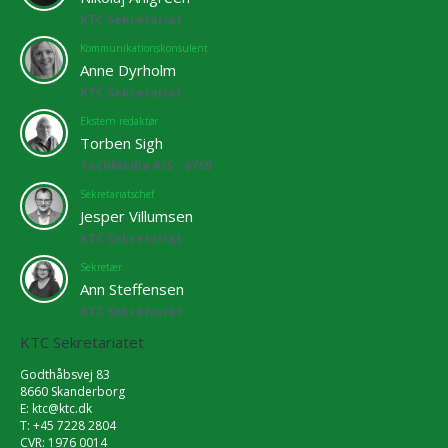
KTC Sekretariat
Kommunikationskonsulent
Anne Dyrholm
KTC Sekretariat
Ekstern redaktør
Torben Sigh
TechMedia A/S - 6769
Sekretariatschef
Jesper Villumsen
KTC Sekretariat
Sekretær
Ann Steffensen
KTC Sekretariat
KTC Sekretariatet
Godthåbsvej 83
8660 Skanderborg
E:
ktc@ktc.dk
T: +45 7228 2804
CVR: 1976 0014