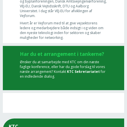
og byplanforeningen, Dansk Amtsvejingeniørforening,
VEJ-EU, Dansk Vejtidsskrift, DTU og Aalborg
Universitet. I dag står VEJ-EU for afviklingen af
Vejforum.
Hvert år er Vejforum med til at give vejsektorens
ledere og medarbejdere både indsigt i og viden om
den nyeste teknologi inden for sektoren og skaber
muligheder for networking.
Har du et arrangement i tankerne?
Ønsker du at samarbejde med KTC om din næste
faglige konference, eller har du gode forslag til vores
næste arrangement? Kontakt
KTC Sekretariatet
for
en indledende dialog.
KTC