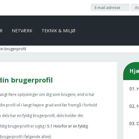
ER
NETVÆRK
TEKNIK & MILJØ
in brugerprofil
Hjæ
din brugerprofil
01. 
 langt flere oplysninger om dig som brugere, end vi har
din profil vil i langt højere grad end før fremgå i forhold
02.
u dels har en fyldig brugerprofil, dels holder din
03. 
dig brugerprofil er vigtig i
5.1 Hvorfor er en fyldig
 brugerprofil i følgende afsnit