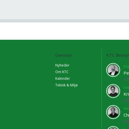
Genveje
KTC Bestyr
Nyheder
Dir
Om KTC
Pe
Kalender
So
Teknik & Miljø
Dir
Kr
Al
Tekn
Ch
Mi