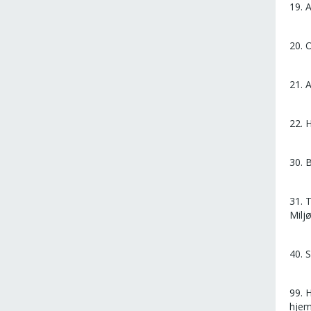
19. 
20. 
21. 
22. 
30. 
31. 
Milj
40. 
99. 
hjem