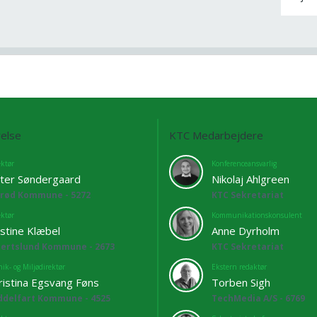
else
KTC Medarbejdere
ektør
Konferenceansvarlig
ter Søndergaard
Nikolaj Ahlgreen
lrød Kommune - 5272
KTC Sekretariat
ektør
Kommunikationskonsulent
istine Klæbel
Anne Dyrholm
bertslund Kommune - 2673
KTC Sekretariat
ik- og Miljødirektør
Ekstern redaktør
ristina Egsvang Føns
Torben Sigh
ddelfart Kommune - 4525
TechMedia A/S - 6769