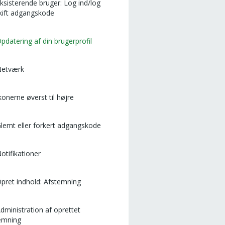
Eksisterende bruger: Log ind/log
kift adgangskode
Opdatering af din brugerprofil
Netværk
Ikonerne øverst til højre
Glemt eller forkert adgangskode
Notifikationer
Opret indhold: Afstemning
Administration af oprettet
emning