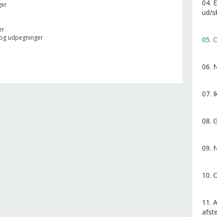
04. 
ger
ud/s
er
og udpegninger
05. 
06. 
07. 
08. 
09. 
10. 
11. 
afst