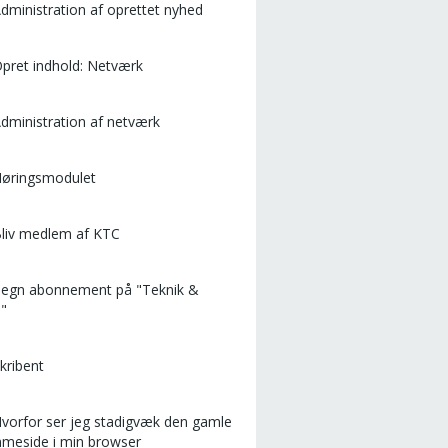
Administration af oprettet nyhed
Opret indhold: Netværk
Administration af netværk
Høringsmodulet
Bliv medlem af KTC
Tegn abonnement på "Teknik &
ø"
Skribent
Hvorfor ser jeg stadigvæk den gamle
meside i min browser