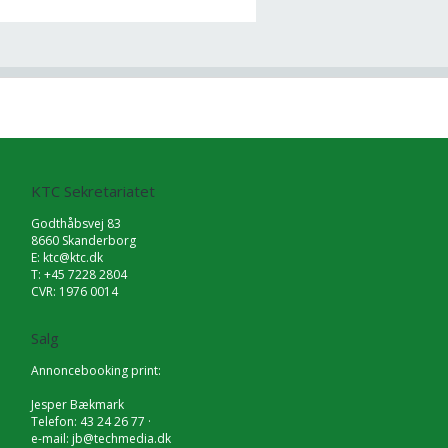
KTC Sekretariatet
Godthåbsvej 83
8660 Skanderborg
E:
ktc@ktc.dk
T: +45 7228 2804
CVR: 1976 0014
Salg
Annoncebooking print:
Jesper Bækmark
Telefon: 43 24 26 77 ·
e-mail:
jb@techmedia.dk