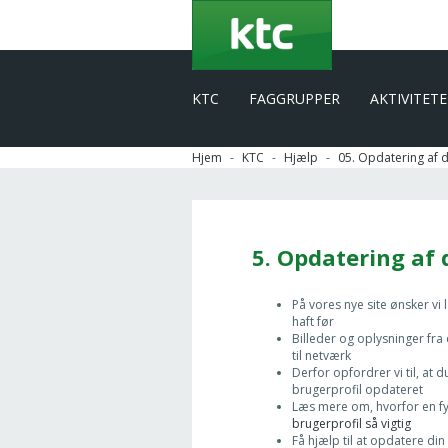
Gå
til
hovedindhold
KTC
FAGGRUPPER
AKTIVITET
Hjem
KTC
Hjælp
05. Opdatering af d
5. Opdatering af 
På vores nye site ønsker vi
haft før
Billeder og oplysninger fra 
til netværk
Derfor opfordrer vi til, at d
brugerprofil opdateret
Læs mere om, hvorfor en fyl
brugerprofil så vigtig
Få hjælp til at opdatere din