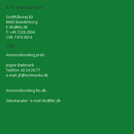
KTC Sekretariatet
Godthåbsvej 83
8660 Skanderborg
E:
ktc@ktc.dk
T: +45 7228 2804
CVR: 1976 0014
Salg
Annoncebooking print:
Jesper Bækmark
Telefon: 43 24 26 77 ·
e-mail:
jb@techmedia.dk
Annoncebooking ktc.dk:
Sekretariatet · e-mail:
ktc@ktc.dk