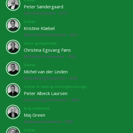
Peter Søndergaard
Solrød Kommune - 5272
Direktør
Kristine Klæbel
Albertslund Kommune - 2673
Teknik- og Miljødirektør
Christina Egsvang Føns
Middelfart Kommune - 4525
Direktør
Michel van der Linden
Kalundborg Kommune - 4108
Direktør for Vækst og Udviklingsforvaltningen
Peter Albeck Laursen
Jammerbugt Kommune - 4068
By og miljødirektør
Maj Green
Gladsaxe Kommune - 3460
Direktør