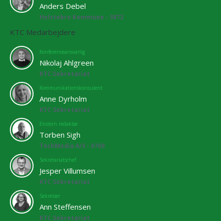
Anders Debel
Holstebro Kommune - 3872
KTC Medarbejdere
Konferenceansvarlig
Nikolaj Ahlgreen
KTC Sekretariat
Kommunikationskonsulent
Anne Dyrholm
KTC Sekretariat
Ekstern redaktør
Torben Sigh
TechMedia A/S - 6769
Sekretariatschef
Jesper Villumsen
KTC Sekretariat
Sekretær
Ann Steffensen
KTC Sekretariat