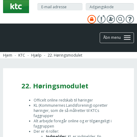
Gå
til
hovedindhold
Åbn menu
Hjem
KTC
Hjælp
22. Høringsmodulet
22. Høringsmodulet
Officelt online redskab til høringer
KL (Kommunernes Landsforening) opretter
høringer, som de så målretter til KTCs
faggrupper
Alt arbejde foregår online og er tilgængeligt i
faggruppen
Der er 4 roller:
Indmelder
: KL er indmelder. En