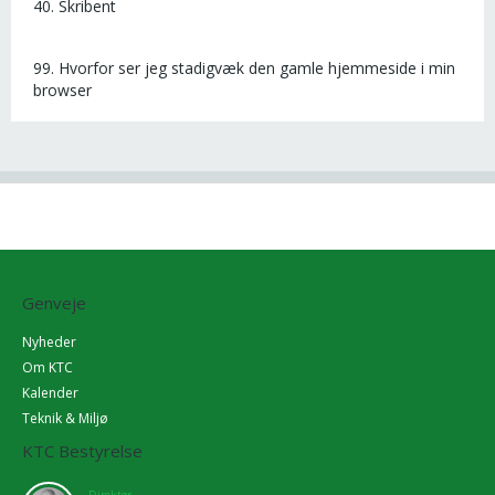
40. Skribent
99. Hvorfor ser jeg stadigvæk den gamle hjemmeside i min
browser
Genveje
Nyheder
Om KTC
Kalender
Teknik & Miljø
KTC Bestyrelse
Direktør