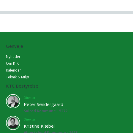
Genveje
Nyheder
Om KTC
Kalender
Teknik & Miljø
KTC Bestyrelse
Direktør
Peter Søndergaard
Solrød Kommune - 5272
Direktør
Kristine Klæbel
Albertslund Kommune - 2673