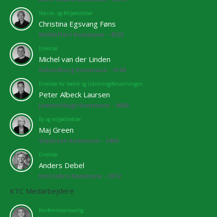
Teknik- og Miljødirektør
Christina Egsvang Føns
Middelfart Kommune - 4525
Direktør
Michel van der Linden
Kalundborg Kommune - 4108
Direktør for Vækst og Udviklingsforvaltningen
Peter Albeck Laursen
Jammerbugt Kommune - 4068
By og miljødirektør
Maj Green
Gladsaxe Kommune - 3460
Direktør
Anders Debel
Holstebro Kommune - 3872
KTC Medarbejdere
Konferenceansvarlig