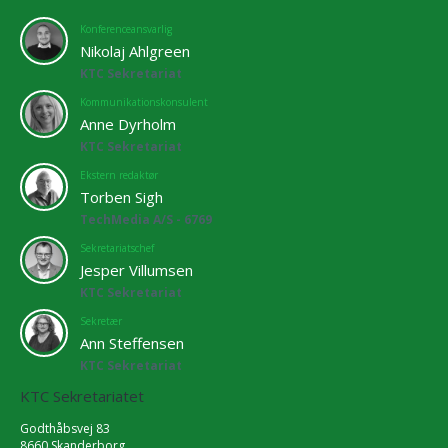
Konferenceansvarlig
Nikolaj Ahlgreen
KTC Sekretariat
Kommunikationskonsulent
Anne Dyrholm
KTC Sekretariat
Ekstern redaktør
Torben Sigh
TechMedia A/S - 6769
Sekretariatschef
Jesper Villumsen
KTC Sekretariat
Sekretær
Ann Steffensen
KTC Sekretariat
KTC Sekretariatet
Godthåbsvej 83
8660 Skanderborg