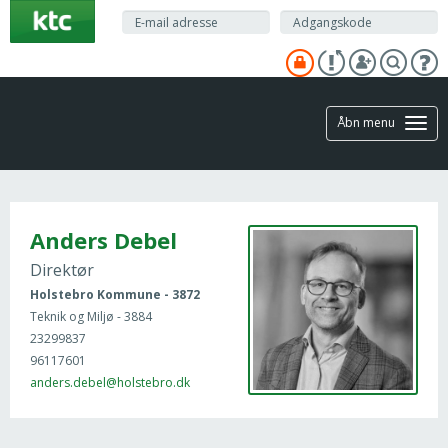
Gå
til
hovedindhold
Åbn menu
Anders Debel
Direktør
Holstebro Kommune - 3872
Teknik og Miljø - 3884
23299837
96117601
anders.debel@holstebro.dk