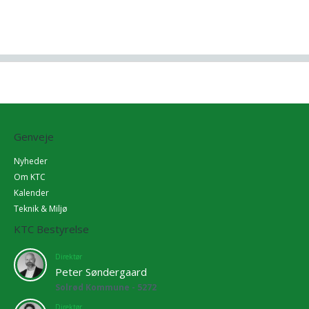
Genveje
Nyheder
Om KTC
Kalender
Teknik & Miljø
KTC Bestyrelse
Direktør
Peter Søndergaard
Solrød Kommune - 5272
Direktør