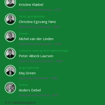
Kristine Klæbel
Albertslund Kommune - 2673
Teknik- og Miljødirektør
Christina Egsvang Føns
Middelfart Kommune - 4525
Direktør
Michel van der Linden
Kalundborg Kommune - 4108
Direktør for Vækst og Udviklingsforvaltningen
Peter Albeck Laursen
Jammerbugt Kommune - 4068
By og miljødirektør
Maj Green
Gladsaxe Kommune - 3460
Direktør
Anders Debel
Holstebro Kommune - 3872
KTC Medarbejdere