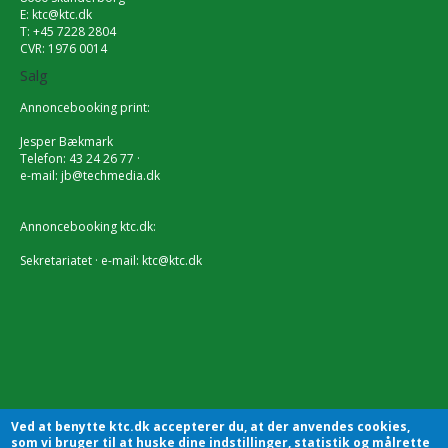
E:
ktc@ktc.dk
T: +45 7228 2804
CVR: 1976 0014
Salg
Annoncebooking print:
Jesper Bækmark
Telefon: 43 24 26 77 ·
e-mail:
jb@techmedia.dk
Annoncebooking ktc.dk:
Sekretariatet · e-mail:
ktc@ktc.dk
Ved at benytte ktc.dk accepterer du, at der anvendes cookies,
som vi bruger til at huske dine indstillinger, statistik og målrette