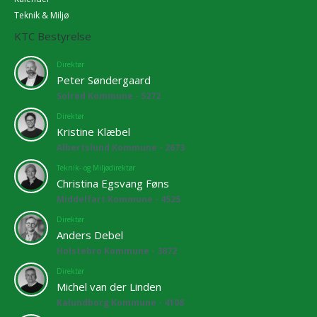
Teknik & Miljø
KTC Bestyrelse
Direktør
Peter Søndergaard
Solrød Kommune - 5272
Direktør
Kristine Klæbel
Albertslund Kommune - 2673
Teknik- og Miljødirektør
Christina Egsvang Føns
Middelfart Kommune - 4525
Direktør
Anders Debel
Holstebro Kommune - 3872
Direktør
Michel van der Linden
Kalundborg Kommune - 4108