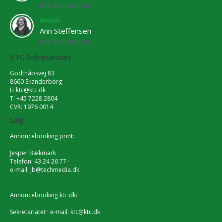
KTC Sekretariat
Sekretær
Ann Steffensen
KTC Sekretariat
KTC Sekretariatet
Godthåbsvej 83
8660 Skanderborg
E:
ktc@ktc.dk
T: +45 7228 2804
CVR: 1976 0014
Salg
Annoncebooking print:
Jesper Bækmark
Telefon: 43 24 26 77 ·
e-mail:
jb@techmedia.dk
Annoncebooking ktc.dk:
Sekretariatet · e-mail:
ktc@ktc.dk