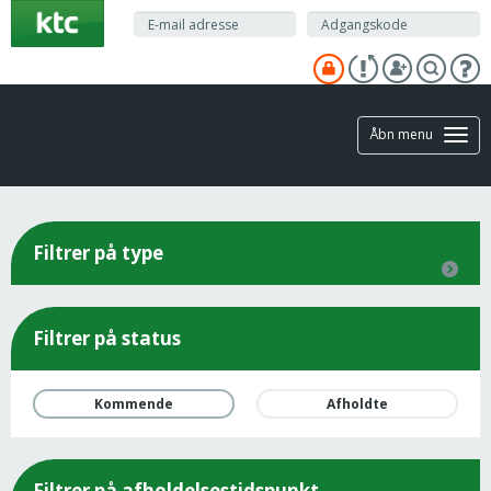
Gå
til
hovedindhold
Åbn menu
Filtrer på type
Filtrer på status
Kommende
Afholdte
Filtrer på afholdelsestidspunkt