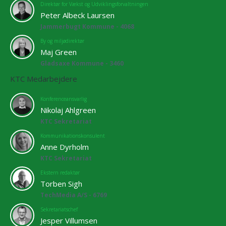
Direktør for Vækst og Udviklingsforvaltningen
Peter Albeck Laursen
Jammerbugt Kommune - 4068
By og miljødirektør
Maj Green
Gladsaxe Kommune - 3460
KTC Medarbejdere
Konferenceansvarlig
Nikolaj Ahlgreen
KTC Sekretariat
Kommunikationskonsulent
Anne Dyrholm
KTC Sekretariat
Ekstern redaktør
Torben Sigh
TechMedia A/S - 6769
Sekretariatschef
Jesper Villumsen