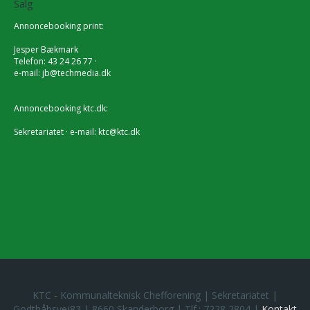
Salg
Annoncebooking print:
Jesper Bækmark
Telefon: 43 24 26 77 ·
e-mail:
jb@techmedia.dk
Annoncebooking ktc.dk:
Sekretariatet · e-mail:
ktc@ktc.dk
KTC - Kommunalteknisk Chefforening | Sekretariatet |
Godthåbsvej83 | 8660 Skanderborg | Tlf.: 7228 2804 |
Kontakt