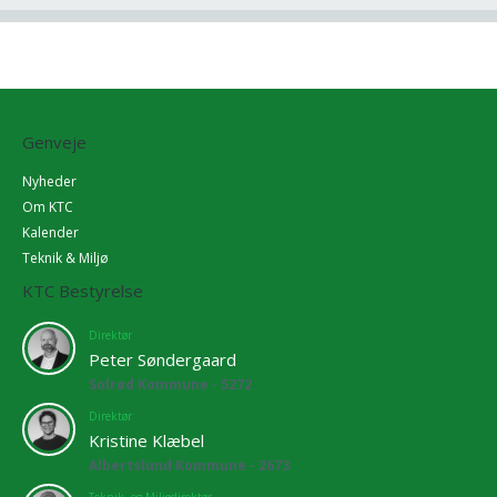
Genveje
Nyheder
Om KTC
Kalender
Teknik & Miljø
KTC Bestyrelse
Direktør
Peter Søndergaard
Solrød Kommune - 5272
Direktør
Kristine Klæbel
Albertslund Kommune - 2673