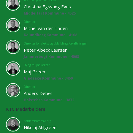
Teknik- og Miljødirektør
Christina Egsvang Føns
Middelfart Kommune - 4525
Direktør
Michel van der Linden
Kalundborg Kommune - 4108
Direktør for Vækst og Udviklingsforvaltningen
Peter Albeck Laursen
Jammerbugt Kommune - 4068
By og miljødirektør
Maj Green
Gladsaxe Kommune - 3460
Direktør
Anders Debel
Holstebro Kommune - 3872
KTC Medarbejdere
Konferenceansvarlig
Nikolaj Ahlgreen