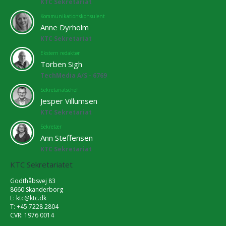
KTC Sekretariat
Kommunikationskonsulent
Anne Dyrholm
KTC Sekretariat
Ekstern redaktør
Torben Sigh
TechMedia A/S - 6769
Sekretariatschef
Jesper Villumsen
KTC Sekretariat
Sekretær
Ann Steffensen
KTC Sekretariat
KTC Sekretariatet
Godthåbsvej 83
8660 Skanderborg
E:
ktc@ktc.dk
T: +45 7228 2804
CVR: 1976 0014