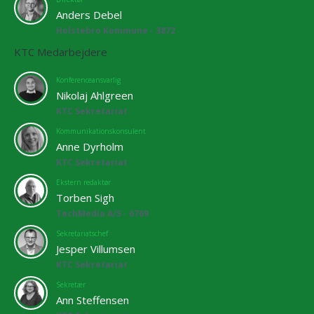
Anders Debel
Holstebro Kommune - 3872
KTC Medarbejdere
Konferenceansvarlig
Nikolaj Ahlgreen
KTC Sekretariat
Kommunikationskonsulent
Anne Dyrholm
KTC Sekretariat
Ekstern redaktør
Torben Sigh
TechMedia A/S - 6769
Sekretariatschef
Jesper Villumsen
KTC Sekretariat
Sekretær
Ann Steffensen