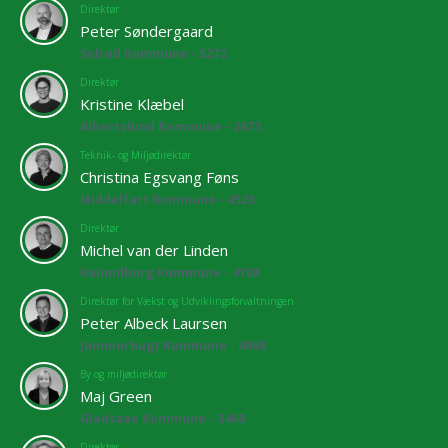
Direktør
Peter Søndergaard
Solrød Kommune - 5272
Direktør
Kristine Klæbel
Albertslund Kommune - 2673
Teknik- og Miljødirektør
Christina Egsvang Føns
Middelfart Kommune - 4525
Direktør
Michel van der Linden
Kalundborg Kommune - 4108
Direktør for Vækst og Udviklingsforvaltningen
Peter Albeck Laursen
Jammerbugt Kommune - 4068
By og miljødirektør
Maj Green
Gladsaxe Kommune - 3460
Direktør