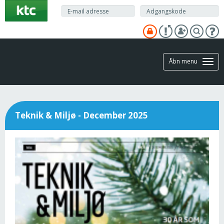
Gå
til
hovedindhold
Åbn menu
Teknik & Miljø - December 2025