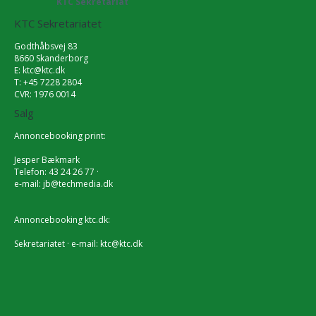
KTC Sekretariat
KTC Sekretariatet
Godthåbsvej 83
8660 Skanderborg
E:
ktc@ktc.dk
T: +45 7228 2804
CVR: 1976 0014
Salg
Annoncebooking print:
Jesper Bækmark
Telefon: 43 24 26 77 ·
e-mail:
jb@techmedia.dk
Annoncebooking ktc.dk:
Sekretariatet · e-mail:
ktc@ktc.dk