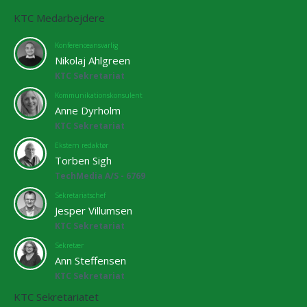
KTC Medarbejdere
Konferenceansvarlig
Nikolaj Ahlgreen
KTC Sekretariat
Kommunikationskonsulent
Anne Dyrholm
KTC Sekretariat
Ekstern redaktør
Torben Sigh
TechMedia A/S - 6769
Sekretariatschef
Jesper Villumsen
KTC Sekretariat
Sekretær
Ann Steffensen
KTC Sekretariat
KTC Sekretariatet