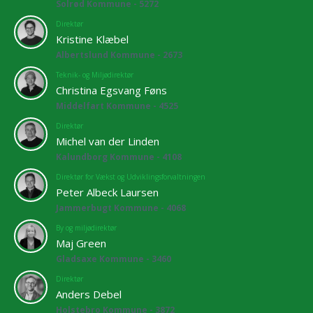
Solrød Kommune - 5272
Direktør
Kristine Klæbel
Albertslund Kommune - 2673
Teknik- og Miljødirektør
Christina Egsvang Føns
Middelfart Kommune - 4525
Direktør
Michel van der Linden
Kalundborg Kommune - 4108
Direktør for Vækst og Udviklingsforvaltningen
Peter Albeck Laursen
Jammerbugt Kommune - 4068
By og miljødirektør
Maj Green
Gladsaxe Kommune - 3460
Direktør
Anders Debel
Holstebro Kommune - 3872