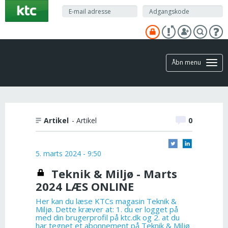
Gå
til
hovedindhold
Åbn menu
Artikel
- Artikel
0
5. marts 2024 - 9:50
Teknik & Miljø - Marts
2024 LÆS ONLINE
Her kan du læse KTCs magasin Teknik &
Miljø. Dette kræver at: 1. du er logget på
med din brugerprofil på ktc.dk og 2. at du
har tegnet et abonnement på Teknik & Miljø