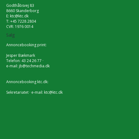
Godthåbsvej 83
8660 Skanderborg
E:
ktc@ktc.dk
T: +45 7228 2804
CVR: 1976 0014
Salg
Annoncebooking print:
Jesper Bækmark
Telefon: 43 24 26 77 ·
e-mail:
jb@techmedia.dk
Annoncebooking ktc.dk:
Sekretariatet · e-mail:
ktc@ktc.dk