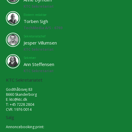
KTC Sekretariat
Ekstern redaktør
Torben Sigh
TechMedia A/S - 6769
Sekretariatschef
Jesper Villumsen
KTC Sekretariat
Sekretær
Ann Steffensen
KTC Sekretariat
KTC Sekretariatet
Godthåbsvej 83
8660 Skanderborg
E:
ktc@ktc.dk
T: +45 7228 2804
CVR: 1976 0014
Salg
Annoncebooking print: