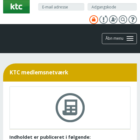
Gå
til
hovedindhold
Åbn menu
KTC medlemsnetværk
Indholdet er publiceret i følgende: