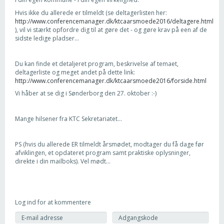
Hvis ikke du allerede er tilmeldt (se deltagerlisten her:
http://www.conferencemanager.dk/ktcaarsmoede2016/deltagere.html
), vil vi stærkt opfordre dig til at gøre det - og gøre krav på een af de
sidste ledige pladser...
Du kan finde et detaljeret program, beskrivelse af temaet,
deltagerliste og meget andet på dette link:
http://www.conferencemanager.dk/ktcaarsmoede2016/forside.html
Vi håber at se dig i Sønderborg den 27. oktober :-)
Mange hilsener fra KTC Sekretariatet...
PS (hvis du allerede ER tilmeldt årsmødet, modtager du få dage før
afviklingen, et opdateret program samt praktiske oplysninger,
direkte i din mailboks). Vel mødt...
Log ind for at kommentere