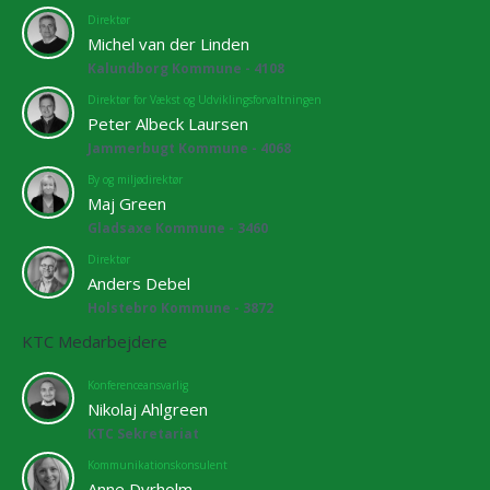
Direktør
Michel van der Linden
Kalundborg Kommune - 4108
Direktør for Vækst og Udviklingsforvaltningen
Peter Albeck Laursen
Jammerbugt Kommune - 4068
By og miljødirektør
Maj Green
Gladsaxe Kommune - 3460
Direktør
Anders Debel
Holstebro Kommune - 3872
KTC Medarbejdere
Konferenceansvarlig
Nikolaj Ahlgreen
KTC Sekretariat
Kommunikationskonsulent
Anne Dyrholm