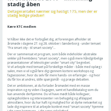
stadig åben
Deltagerantallet nærmer sig hastigt 175, men der er
stadig ledige pladser!
Kære KTC medlem
Vi håber ikke det er forbigået dig, at foreningen afholder sit
årsmøde i dagene 27. og 28. oktober i Sønderborg - under temaet
"Fra smart city - til smart society"...
Der er sammensat et program, som både indeholder abstrakte
vinkler på fremtidens "smart society", men også mere håndgribelige
præsentationer af teknologier under "smart city" begrebet.
Vi vil arbejde med temaet på forskellige måder - både med oplæg i
salen, men vi vil også føre dig igennem kortere workshops og
fagsessioner, hvor du selv får mere hands- on erfaringer - og hvor
du får lov at undres, stille spørgsmål - og præge debatten.
Det er ambitionen, at du forlader årsmødet med en masse
inspiration og ny viden i bagagen, samt et handlekatalog som du
kan anvende derhjemme. Du vil have mødt både kollegaer,
oplægsholdere og interessenter i en behagelig og afslappet
atmosfære, hvor du har haft rig mulighed for at dyrke netværket og
lade dig inspirere til at arbejde konkret med "smart society" hjemme
i din egen kommune - i din egen virkelighed.