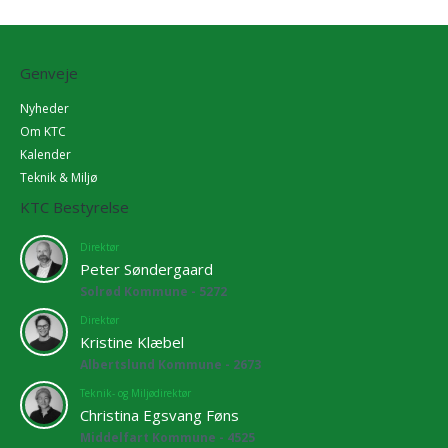
Genveje
Nyheder
Om KTC
Kalender
Teknik & Miljø
KTC Bestyrelse
Direktør
Peter Søndergaard
Solrød Kommune - 5272
Direktør
Kristine Klæbel
Albertslund Kommune - 2673
Teknik- og Miljødirektør
Christina Egsvang Føns
Middelfart Kommune - 4525