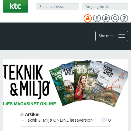
Gå
til
hovedindhold
Åbn menu
Artikel
- Teknik & Miljø ONLINE læseversion
0