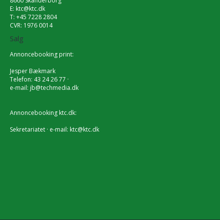
8660 Skanderborg
E:
ktc@ktc.dk
T: +45 7228 2804
CVR: 1976 0014
Salg
Annoncebooking print:
Jesper Bækmark
Telefon: 43 24 26 77 ·
e-mail:
jb@techmedia.dk
Annoncebooking ktc.dk:
Sekretariatet · e-mail:
ktc@ktc.dk