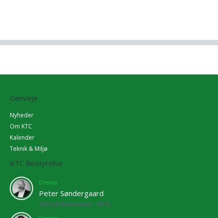
Genveje
Nyheder
Om KTC
Kalender
Teknik & Miljø
KTC Bestyrelse
Direktør
Peter Søndergaard
Solrød Kommune - 5272