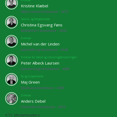
Direktør
Kristine Klæbel
Albertslund Kommune - 2673
Teknik- og Miljødirektør
Christina Egsvang Føns
Middelfart Kommune - 4525
Direktør
Michel van der Linden
Kalundborg Kommune - 4108
Direktør for Vækst og Udviklingsforvaltningen
Peter Albeck Laursen
Jammerbugt Kommune - 4068
By og miljødirektør
Maj Green
Gladsaxe Kommune - 3460
Direktør
Anders Debel
Holstebro Kommune - 3872
KTC Medarbejdere