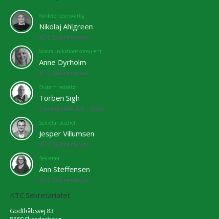
Konferenceansvarlig
Nikolaj Ahlgreen
KTC Sekretariat
Kommunikationskonsulent
Anne Dyrholm
KTC Sekretariat
Ekstern redaktør
Torben Sigh
TechMedia A/S - 6769
Sekretariatschef
Jesper Villumsen
KTC Sekretariat
Sekretær
Ann Steffensen
KTC Sekretariat
KTC Sekretariatet
Godthåbsvej 83