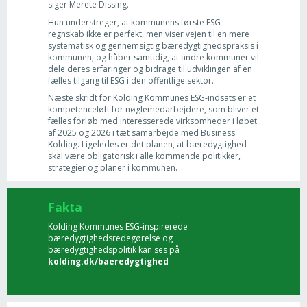
siger Merete Dissing.
Hun understreger, at kommunens første ESG-
regnskab ikke er perfekt, men viser vejen til en mere
systematisk og gennemsigtig bæredygtighedspraksis i
kommunen, og håber samtidig, at andre kommuner vil
dele deres erfaringer og bidrage til udviklingen af en
fælles tilgang til ESG i den offentlige sektor.
Næste skridt for Kolding Kommunes ESG-indsats er et
kompetenceløft for nøglemedarbejdere, som bliver et
fælles forløb med interesserede virksomheder i løbet
af 2025 og 2026 i tæt samarbejde med Business
Kolding. Ligeledes er det planen, at bæredygtighed
skal være obligatorisk i alle kommende politikker,
strategier og planer i kommunen.
Fakta
Kolding Kommunes ESG-inspirerede
bæredygtighedsredegørelse og
bæredygtighedspolitik kan ses på
kolding.dk/baeredygtighed