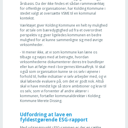
årsbasis. Da der ikke findes et sådan rammeværktøj
for offentlige organisationer, har Kolding Kommune i
stedet valgt at oversætte VSME til en kommunal
kontekst.
Værktøjet giver Kolding Kommune en helt ny mulighed
for at tale om bæredygtighed ud fra et overordnet
perspektiv og giver ligeledes kommunen en bedre
mulighed for at kunne sammenligne sig med øvrige
virksomheder.
- Vi mener ikke, at vi som kommune kan læne os
tilbage og nøjes med at betragte, hvordan
virksomhederne dokumenterer deres tre bundlinjer
eller kun at følge med i borgernes klimaaftryk. Vi skal
også som organisation kunne se os selv i øjnene i
forhold til, hvilke indsatser vi selv arbejder med, og vi
skal løbende evaluere på, om det er godt nok. Altså
skal vi have mindst lige så store ambitioner og krav til
os selv, som vi forventer af andre aktører i
kommunen, fortæller kommunaldirektør i Kolding
Kommune Merete Dissing.
Udfordring at lave en
fyldestgørende ESG-rapport
Med udgangspunkt i ESG-rammen er der en række