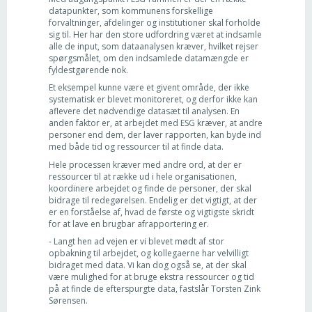
datapunkter, som kommunens forskellige
forvaltninger, afdelinger og institutioner skal forholde
sig til. Her har den store udfordring været at indsamle
alle de input, som dataanalysen kræver, hvilket rejser
spørgsmålet, om den indsamlede datamængde er
fyldestgørende nok.
Et eksempel kunne være et givent område, der ikke
systematisk er blevet monitoreret, og derfor ikke kan
aflevere det nødvendige datasæt til analysen. En
anden faktor er, at arbejdet med ESG kræver, at andre
personer end dem, der laver rapporten, kan byde ind
med både tid og ressourcer til at finde data.
Hele processen kræver med andre ord, at der er
ressourcer til at række ud i hele organisationen,
koordinere arbejdet og finde de personer, der skal
bidrage til redegørelsen. Endelig er det vigtigt, at der
er en forståelse af, hvad de første og vigtigste skridt
for at lave en brugbar afrapportering er.
- Langt hen ad vejen er vi blevet mødt af stor
opbakning til arbejdet, og kollegaerne har velvilligt
bidraget med data. Vi kan dog også se, at der skal
være mulighed for at bruge ekstra ressourcer og tid
på at finde de efterspurgte data, fastslår Torsten Zink
Sørensen.