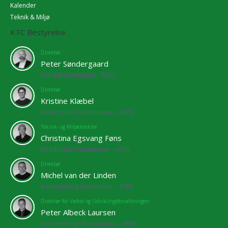
Kalender
Teknik & Miljø
KTC Bestyrelse
Direktør
Peter Søndergaard
Solrød Kommune - 5272
Direktør
Kristine Klæbel
Albertslund Kommune - 2673
Teknik- og Miljødirektør
Christina Egsvang Føns
Middelfart Kommune - 4525
Direktør
Michel van der Linden
Kalundborg Kommune - 4108
Direktør for Vækst og Udviklingsforvaltningen
Peter Albeck Laursen
Jammerbugt Kommune - 4068