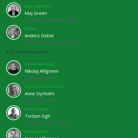
By og miljødirektør
Maj Green
Gladsaxe Kommune - 3460
Direktør
Anders Debel
Holstebro Kommune - 3872
KTC Medarbejdere
Konferenceansvarlig
Nikolaj Ahlgreen
KTC Sekretariat
Kommunikationskonsulent
Anne Dyrholm
KTC Sekretariat
Ekstern redaktør
Torben Sigh
TechMedia A/S - 6769
Sekretariatschef