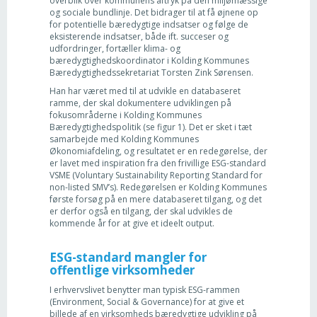
overblik over kommunens aftryk på den miljømæssige
og sociale bundlinje. Det bidrager til at få øjnene op
for potentielle bæredygtige indsatser og følge de
eksisterende indsatser, både ift. succeser og
udfordringer, fortæller klima- og
bæredygtighedskoordinator i Kolding Kommunes
Bæredygtighedssekretariat Torsten Zink Sørensen.
Han har været med til at udvikle en databaseret
ramme, der skal dokumentere udviklingen på
fokusområderne i Kolding Kommunes
Bæredygtighedspolitik (se figur 1). Det er sket i tæt
samarbejde med Kolding Kommunes
Økonomiafdeling, og resultatet er en redegørelse, der
er lavet med inspiration fra den frivillige ESG-standard
VSME (Voluntary Sustainability Reporting Standard for
non-listed SMV’s). Redegørelsen er Kolding Kommunes
første forsøg på en mere databaseret tilgang, og det
er derfor også en tilgang, der skal udvikles de
kommende år for at give et ideelt output.
ESG-standard mangler for
offentlige virksomheder
I erhvervslivet benytter man typisk ESG-rammen
(Environment, Social & Governance) for at give et
billede af en virksomheds bæredygtige udvikling på