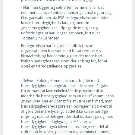
- Når man kigger sig selv efter i sømmene, er det
nemmere at lave konkrete handlinger, mål og forslag
til organisationen, da ESG-redegørelsen indeholder
lokale bæredygtighedsdata, og med sin
gennemsigtighed kan udpege de mangler og
udfordringer, vi har i organisationen, fortæller
Torsten Zink Sørensen.
Redegørelsen har fx givet et indblik i, hvor
organisationen bør sætte ind for at reducere sit
klimaaftryk, og har samtidig gjort det mere klart,
hvilken mængde ressourcer, der er brug for, for at
opnå en tilfredsstillende opgørelse.
- Selvom Kolding Kommune har arbejdet med
bæredygtighed i mange år, er vi i de senere år gået
fra primært at lave enkeltstående projekter til at
indarbejde bæredygtighed som en del af kommunens
grund-DNA. Det er vi langt fra at være i mål med, men
bæredygtighedsredegørelsen bidrager helt sikkert til
at gøre det mere tydeligt, at det ikke kun er særlige
miljø- og naturafdelinger, der skal beskæftige sig med
bæredygtighed i dagligdagen. Målet er, at
bæredygtighed også bliver en fast integreret del af
driften på fx skoler, plejehjem og i administrationen,