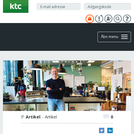
Gå
til
hovedindhold
Åbn menu
Artikel
- Artikel
0