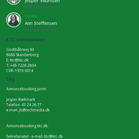
Jesper Villumsen
KTC Sekretariat
Sekretær
Ann Steffensen
KTC Sekretariat
KTC Sekretariatet
Godthåbsvej 83
8660 Skanderborg
E:
ktc@ktc.dk
T: +45 7228 2804
CVR: 1976 0014
Salg
Annoncebooking print:
Jesper Bækmark
Telefon: 43 24 26 77 ·
e-mail:
jb@techmedia.dk
Annoncebooking ktc.dk:
Sekretariatet · e-mail:
ktc@ktc.dk