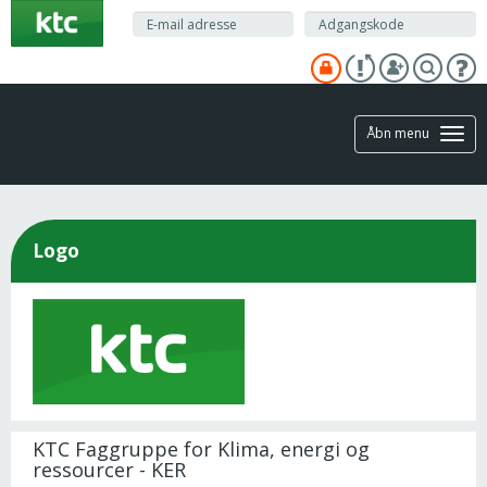
Gå
til
hovedindhold
Åbn menu
Logo
KTC Faggruppe for Klima, energi og
ressourcer - KER