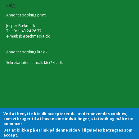
Salg
Annoncebooking print:
Jesper Bækmark
Telefon: 43 24 26 77 ·
e-mail:
jb@techmedia.dk
Annoncebooking ktc.dk:
Sekretariatet · e-mail:
ktc@ktc.dk
Ved at benytte ktc.dk accepterer du, at der anvendes cookies,
som vi bruger til at huske dine indstillinger, statistik og målrette
annoncer.
Det at klikke på et link på denne side vil ligeledes betragtes som
accept.
KTC - Kommunalteknisk Chefforening | Sekretariatet |