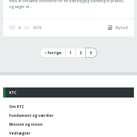
med at omsætte visionerne for en bæredygtig udvikling til praksis,
og søger at...
0
2579
Nyhed
‹ forrige
1
2
3
KTC
Om KTC
Fundament og værdier
Mission og vision
Vedtægter