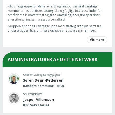
KTC's faggruppe for klima, energi og ressourcer skal varetage
kommunernes politiske, strategiske og faglige interesse indenfor
områderne klimastrategi og grøn omstilling, energibesparelser,
energiforsyning samt ressourcer/affald.
Gruppen er opdelt i en faggruppe med strategisk fokus samt tre
undergrupper, hvis primære opgave er at svare på høringer.
Undergrupperne er
Vis mere
klimastrategi og grøn omstilling
energibesparelser og -forsyning
affald/ressourcer
ADMINISTRATORER AF DETTE NETVÆRK
Chef for Stab og Bæredygtighed
Søren Degn-Pedersen
Randers Kommune - 4890
Sekretariatschef
Jesper Villumsen
KTC Sekretariat