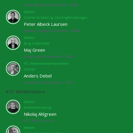
Kalundborg Kommune - 4108
Medlem
Direktør for Vækst og Udviklingsforvaltningen
Peter Albeck Laursen
Jammerbugt Kommune - 4068
Medlem
By og miljødirektør
Maj Green
Gladsaxe Kommune - 3460
KTC Referencebestyrelsesmedlem
Direktør
Anders Debel
Holstebro Kommune - 3872
KTC Medarbejdere
Medlem
Konferenceansvarlig
Nikolaj Ahlgreen
KTC Sekretariat
Medlem