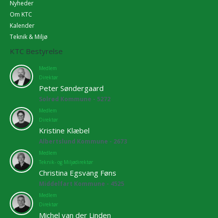
Nyheder
Om KTC
Kalender
Teknik & Miljø
KTC Bestyrelse
Medlem
Direktør
Peter Søndergaard
Solrød Kommune - 5272
Medlem
Direktør
Kristine Klæbel
Albertslund Kommune - 2673
Medlem
Teknik- og Miljødirektør
Christina Egsvang Føns
Middelfart Kommune - 4525
Medlem
Direktør
Michel van der Linden