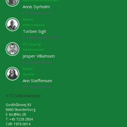
Kommunikationskonsulent
Anne Dyrholm
KTC Sekretariat
Medlem
Ekstern redaktør
Torben Sigh
TechMedia A/S - 6769
KTC Ansvarlig
Sekretariatschef
Jesper Villumsen
KTC Sekretariat
Medlem
Sekretær
Ann Steffensen
KTC Sekretariat
KTC Sekretariatet
Godthåbsvej 83
8660 Skanderborg
E:
ktc@ktc.dk
T: +45 7228 2804
CVR: 1976 0014