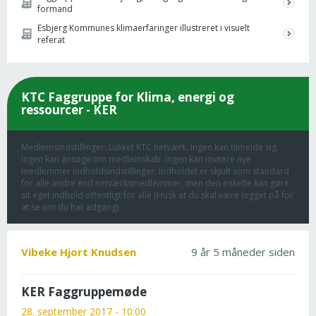
formand
Esbjerg Kommunes klimaerfaringer illustreret i visuelt
referat
KTC Faggruppe for Klima, energi og
ressourcer - KER
Medlemsindstillinger: Lukket KTC netværk. Ingen kan tilmelde sig.
Ingen kan ansøge om medlemskab. Ingen kan invitere nye
medlemmer Indholdsindstillinger: Indholdet er skjult som standard
for alle andre end netværksmedlemmer, men den enkelte kan gøre
sit eget indhold offentligt for alle (Husk at du skal være logget på for
at se om du har adgang)
Vibeke Hjort Knudsen
9 år 5 måneder siden
KER Faggruppemøde
28. september 2017 - 10:00