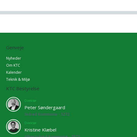
Genveje
Nyheder
Om KTC
Kalender
Teknik & Miljø
KTC Bestyrelse
Direktør
Peter Søndergaard
Solrød Kommune - 5272
Direktør
Kristine Klæbel
Albertslund Kommune - 2673