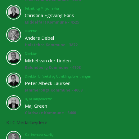
Teknik- og Miljødirektør
Christina Egsvang Føns
Middelfart Kommune - 4525
Direktør
Anders Debel
Holstebro Kommune - 3872
Direktør
Michel van der Linden
Kalundborg Kommune - 4108
Direktør for Vækst og Udviklingsforvaltningen
Peter Albeck Laursen
Jammerbugt Kommune - 4068
By og miljødirektør
Maj Green
Gladsaxe Kommune - 3460
KTC Medarbejdere
Konferenceansvarlig