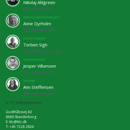
Nikolaj Ahlgreen
KTC Sekretariat
Kommunikationskonsulent
Anne Dyrholm
KTC Sekretariat
Ekstern redaktør
Torben Sigh
TechMedia A/S - 6769
Sekretariatschef
Jesper Villumsen
KTC Sekretariat
Sekretær
Ann Steffensen
KTC Sekretariat
KTC Sekretariatet
Godthåbsvej 83
8660 Skanderborg
E:
ktc@ktc.dk
T: +45 7228 2804