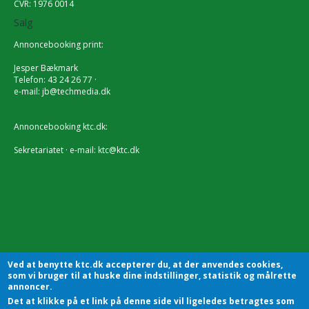
CVR: 1976 0014
Salg
Annoncebooking print:
Jesper Bækmark
Telefon: 43 24 26 77 ·
e-mail:
jb@techmedia.dk
Annoncebooking ktc.dk:
Sekretariatet · e-mail:
ktc@ktc.dk
Ved at benytte ktc.dk accepterer du, at der anvendes cookies,
som vi bruger til at huske dine indstillinger, statistik og målrette
annoncer.
Det at klikke på et link på denne side vil ligeledes betragtes som