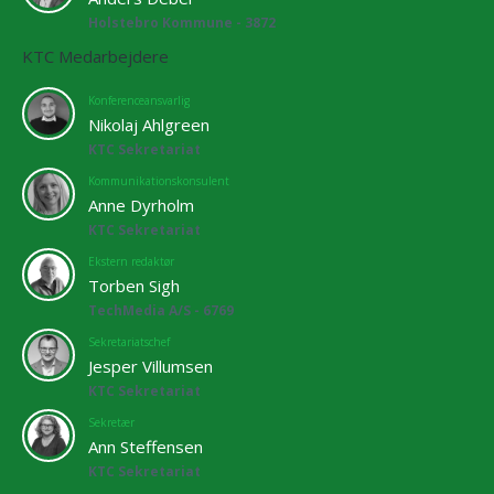
Holstebro Kommune - 3872
KTC Medarbejdere
Konferenceansvarlig
Nikolaj Ahlgreen
KTC Sekretariat
Kommunikationskonsulent
Anne Dyrholm
KTC Sekretariat
Ekstern redaktør
Torben Sigh
TechMedia A/S - 6769
Sekretariatschef
Jesper Villumsen
KTC Sekretariat
Sekretær
Ann Steffensen
KTC Sekretariat