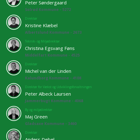
Peter Søndergaard
Solrød Kommune - 5272
Direktør
Kristine Klæbel
Albertslund Kommune - 2673
Teknik- og Miljødirektør
Christina Egsvang Føns
Middelfart Kommune - 4525
Direktør
Michel van der Linden
Kalundborg Kommune - 4108
Direktør for Vækst og Udviklingsforvaltningen
Peter Albeck Laursen
Jammerbugt Kommune - 4068
By og miljødirektør
Maj Green
Gladsaxe Kommune - 3460
Direktør
Anders Debel