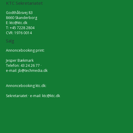
KTC Sekretariatet
Godthåbsvej 83
8660 Skanderborg
E:
ktc@ktc.dk
T: +45 7228 2804
CVR: 1976 0014
Salg
Annoncebooking print:
Jesper Bækmark
Telefon: 43 24 26 77 ·
e-mail:
jb@techmedia.dk
Annoncebooking ktc.dk:
Sekretariatet · e-mail:
ktc@ktc.dk