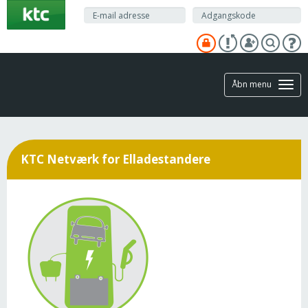
Gå
til
hovedindhold
Åbn menu
KTC Netværk for Elladestandere