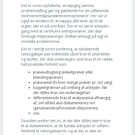
Det er vores opfattelse, at nøjagtig samme
problemstilling gør sig gældende for de udførende
nedrivere/miljøsanitører/entreprenører. Her ser vi
også en tendens til, at næppe alle lever op til de
regler, der er på området. Der er nu sat et arbejde i
gang med at certificere entreprenører, der skal
foretage miljøsaneringer, hvilket selvsagt på sigt vil
mindske problemerne.
Det er i øvrigt vores vurdering, at opdaterede
retningslinjer bør indeholde såvel krav til antal kilder
og stoffer, der skal undersøges, som krav til en række
helt praktiske forhold som:
prøveudtagning (enkeltprøver eller
blandingsprøver)
prøveantal (fx hvor mange prøver pr. m2 væg)
bagatelgrænser på omfang af arbejder, før
der stilles krav om undersøgelser
differentierede krav til analyseantal afhængig
af, om affald skal dokumenteres ren
(genanvendes)/forurenet (deponeres)
osv.
Desuden undrer det os, at der ikke stilles større krav
til at dokumentere, at de fysiske arbejder er udført i
henhold til retningslinjerne, og at der er sket en