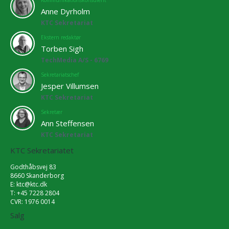
Anne Dyrholm
KTC Sekretariat
Ekstern redaktør
Torben Sigh
TechMedia A/S - 6769
Sekretariatschef
Jesper Villumsen
KTC Sekretariat
Sekretær
Ann Steffensen
KTC Sekretariat
KTC Sekretariatet
Godthåbsvej 83
8660 Skanderborg
E:
ktc@ktc.dk
T: +45 7228 2804
CVR: 1976 0014
Salg