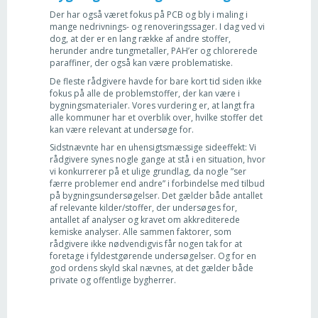
Der har også været fokus på PCB og bly i maling i
mange nedrivnings- og renoveringssager. I dag ved vi
dog, at der er en lang række af andre stoffer,
herunder andre tungmetaller, PAH’er og chlorerede
paraffiner, der også kan være problematiske.
De fleste rådgivere havde for bare kort tid siden ikke
fokus på alle de problemstoffer, der kan være i
bygningsmaterialer. Vores vurdering er, at langt fra
alle kommuner har et overblik over, hvilke stoffer det
kan være relevant at undersøge for.
Sidstnævnte har en uhensigtsmæssige sideeffekt: Vi
rådgivere synes nogle gange at stå i en situation, hvor
vi konkurrerer på et ulige grundlag, da nogle ”ser
færre problemer end andre” i forbindelse med tilbud
på bygningsundersøgelser. Det gælder både antallet
af relevante kilder/stoffer, der undersøges for,
antallet af analyser og kravet om akkrediterede
kemiske analyser. Alle sammen faktorer, som
rådgivere ikke nødvendigvis får nogen tak for at
foretage i fyldestgørende undersøgelser. Og for en
god ordens skyld skal nævnes, at det gælder både
private og offentlige bygherrer.