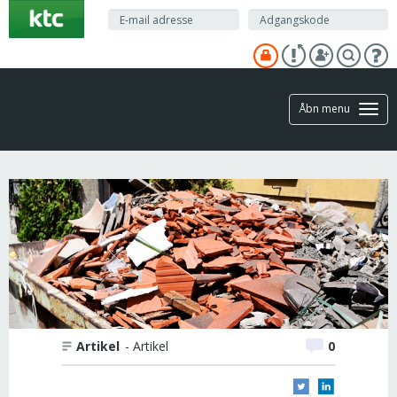
Gå
til
hovedindhold
Åbn menu
Artikel
- Artikel
0