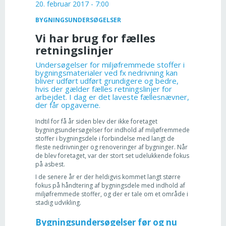
20. februar 2017 - 7:00
BYGNINGSUNDERSØGELSER
Vi har brug for fælles
retningslinjer
Undersøgelser for miljøfremmede stoffer i
bygningsmaterialer ved fx nedrivning kan
bliver udført udført grundigere og bedre,
hvis der gælder fælles retningslinjer for
arbejdet. I dag er det laveste fællesnævner,
der får opgaverne.
Indtil for få år siden blev der ikke foretaget
bygningsundersøgelser for indhold af miljøfremmede
stoffer i bygningsdele i forbindelse med langt de
fleste nedrivninger og renoveringer af bygninger. Når
de blev foretaget, var der stort set udelukkende fokus
på asbest.
I de senere år er der heldigvis kommet langt større
fokus på håndtering af bygningsdele med indhold af
miljøfremmede stoffer, og der er tale om et område i
stadig udvikling.
Bygningsundersøgelser før og nu