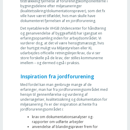
tilstrækkelig fjernelse af forureningskomponenterne i
bygningsdelene efter miljøsaneringer
(kvalitetssikring/dokumentations­prøver), som det fx
ville have været tilfældet, hvis man skulle have
dokumenteret fjernelsen af en jordforurening.
Det nyetablerede VHGB (Videncenter for håndtering
og genanvendelse af byggeaffald) har igangsat en
erfaringsopsamling inden for arbejdsområdet. Vi
vurderer dog, at det vil være hensigtsmæssigt, hvis
der hurtigst muligt via Miljøstyrelsen eller KL
udarbejdes officielle retningslinjer/krav, da vi ser
store forskelle på de krav, der stilles kommunerne
imellem – og dermed også i praksis.
Inspiration fra jordforurening
Med fordel kan man genbruge mange af de
erfaringer, man har fra jordforureningsområdet med
hensyn til gennemførelse og vurdering af
undersøgelser, kvalitetssikring og dokumentation for
miljøsanering. Fx er der inspiration at hente fra
jordforureningsområdet i:
krav om dokumentationsanalyser og-
rapporter om udførte arbejder
anvendelse af blandingsprøver frem for