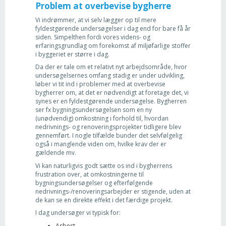
Problem at overbevise bygherre
Vi indrømmer, at vi selv lægger op til mere
fyldestgørende undersøgelser i dag end for bare få år
siden. Simpelthen fordi vores videns- og
erfaringsgrundlag om forekomst af miljøfarlige stoffer
i byggeriet er større i dag.
Da der er tale om et relativt nyt arbejdsområde, hvor
undersøgelsernes omfang stadig er under udvikling,
løber vi tit ind i problemer med at overbevise
bygherrer om, at det er nødvendigt at foretage det, vi
synes er en fyldestgørende undersøgelse. Bygherren
ser fx bygningsundersøgelsen som en ny
(unødvendig) omkostning i forhold til, hvordan
nedrivnings- og renoveringsprojekter tidligere blev
gennemført. I nogle tilfælde bunder det selvfølgelig
også i manglende viden om, hvilke krav der er
gældende mv.
Vi kan naturligvis godt sætte os ind i bygherrens
frustration over, at omkostningerne til
bygningsundersøgelser og efterfølgende
nedrivnings-/renoveringsarbejder er stigende, uden at
de kan se en direkte effekt i det færdige projekt.
I dag undersøger vi typisk for:
Asbest