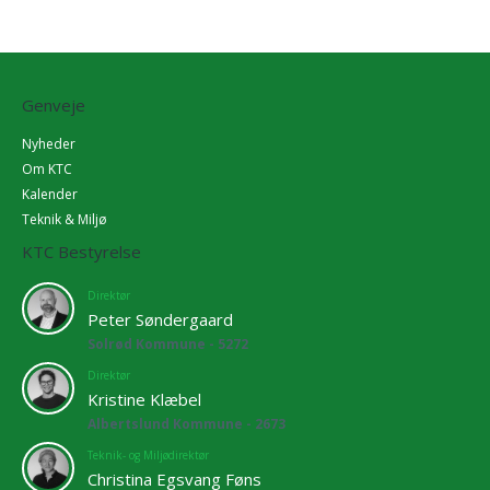
Genveje
Nyheder
Om KTC
Kalender
Teknik & Miljø
KTC Bestyrelse
Direktør
Peter Søndergaard
Solrød Kommune - 5272
Direktør
Kristine Klæbel
Albertslund Kommune - 2673
Teknik- og Miljødirektør
Christina Egsvang Føns