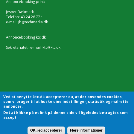
Annoncebooking print:
Jesper Bækmark
Telefon: 43 24 26 77 ·
e-mail:
jb@techmedia.dk
Annoncebooking ktc.dk:
Sekretariatet · e-mail:
ktc@ktc.dk
Ved at benytte ktc.dk accepterer du, at der anvendes cookies,
som vi bruger til at huske dine indstillinger, statistik og målrette
annoncer.
Det at klikke på et link på denne side vil ligeledes betragtes som
accept.
KTC - Kommunalteknisk Chefforening | Sekretariatet |
Godthåbsvej83 | 8660 Skanderborg | Tlf.: 7228 2804 |
Kontakt
OK, jeg accepterer
Flere informationer