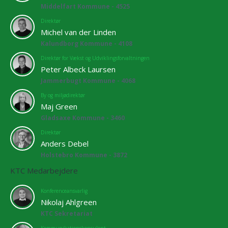
Middelfart Kommune - 4525
Direktør
Michel van der Linden
Kalundborg Kommune - 4108
Direktør for Vækst og Udviklingsforvaltningen
Peter Albeck Laursen
Jammerbugt Kommune - 4068
By og miljødirektør
Maj Green
Gladsaxe Kommune - 3460
Direktør
Anders Debel
Holstebro Kommune - 3872
KTC Medarbejdere
Konferenceansvarlig
Nikolaj Ahlgreen
KTC Sekretariat
Kommunikationskonsulent