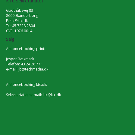
KTC Sekretariatet
Godthåbsvej 83
8660 Skanderborg
E:
ktc@ktc.dk
T: +45 7228 2804
CVR: 1976 0014
Salg
Annoncebooking print:
Jesper Bækmark
Telefon: 43 24 26 77 ·
e-mail:
jb@techmedia.dk
Annoncebooking ktc.dk:
Sekretariatet · e-mail:
ktc@ktc.dk