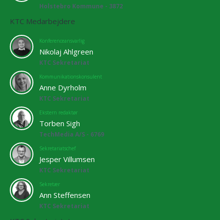
Holstebro Kommune - 3872
KTC Medarbejdere
Konferenceansvarlig
Nikolaj Ahlgreen
KTC Sekretariat
Kommunikationskonsulent
Anne Dyrholm
KTC Sekretariat
Ekstern redaktør
Torben Sigh
TechMedia A/S - 6769
Sekretariatschef
Jesper Villumsen
KTC Sekretariat
Sekretær
Ann Steffensen
KTC Sekretariat