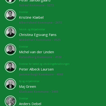
Peter Søndergaard
Solrød Kommune - 5272
Direktør
Kristine Klæbel
Albertslund Kommune - 2673
Teknik- og Miljødirektør
Christina Egsvang Føns
Middelfart Kommune - 4525
Direktør
Michel van der Linden
Kalundborg Kommune - 4108
Direktør for Vækst og Udviklingsforvaltningen
Peter Albeck Laursen
Jammerbugt Kommune - 4068
By og miljødirektør
Maj Green
Gladsaxe Kommune - 3460
Direktør
Anders Debel