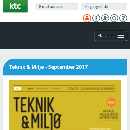
Gå
til
hovedindhold
Åbn menu
Teknik & Miljø - September 2017