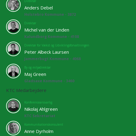
Direktør
Anders Debel
Holstebro Kommune - 3872
Direktør
Michel van der Linden
Kalundborg Kommune - 4108
Direktør for Vækst og Udviklingsforvaltningen
Peter Albeck Laursen
Jammerbugt Kommune - 4068
By og miljødirektør
Maj Green
Gladsaxe Kommune - 3460
KTC Medarbejdere
Konferenceansvarlig
Nikolaj Ahlgreen
KTC Sekretariat
Kommunikationskonsulent
Anne Dyrholm