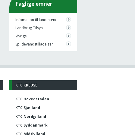
Faglige emner
Infomation til landmænd
Landbrug-Tilsyn
Øvrige
Spildevandstilladelser
KTC KREDSE
KTC Hovedstaden
KTC Sjælland
KTC Nordjylland
KTC Syddanmark
KTC Midtjylland