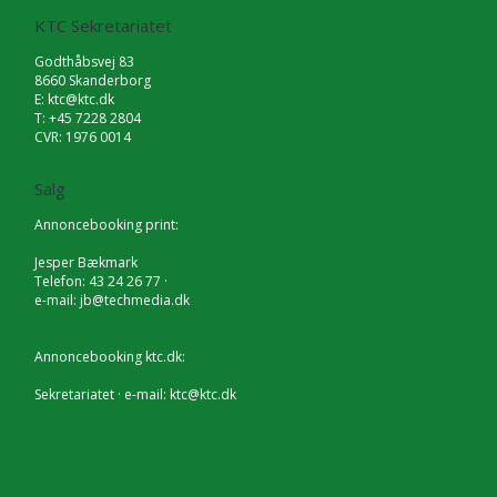
KTC Sekretariatet
Godthåbsvej 83
8660 Skanderborg
E:
ktc@ktc.dk
T: +45 7228 2804
CVR: 1976 0014
Salg
Annoncebooking print:
Jesper Bækmark
Telefon: 43 24 26 77 ·
e-mail:
jb@techmedia.dk
Annoncebooking ktc.dk:
Sekretariatet · e-mail:
ktc@ktc.dk