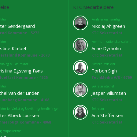
else
KTC Medarbejdere
ektør
Konferenceansvarlig
ter Søndergaard
Nikolaj Ahlgreen
lrød Kommune - 5272
KTC Sekretariat
ektør
Kommunikationskonsulent
istine Klæbel
Anne Dyrholm
bertslund Kommune - 2673
KTC Sekretariat
ik- og Miljødirektør
Ekstern redaktør
ristina Egsvang Føns
Torben Sigh
ddelfart Kommune - 4525
TechMedia A/S - 6769
ektør
Sekretariatschef
chel van der Linden
Jesper Villumsen
lundborg Kommune - 4108
KTC Sekretariat
ektør for Vækst og Udviklingsforvaltningen
Sekretær
ter Albeck Laursen
Ann Steffensen
mmerbugt Kommune - 4068
KTC Sekretariat
g miljødirektør