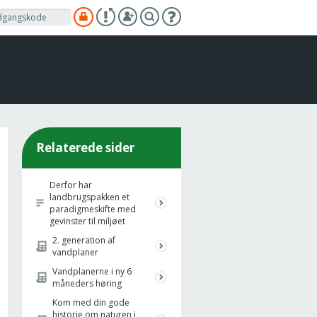
Relaterede sider
Derfor har
landbrugspakken et
paradigmeskifte med
gevinster til miljøet
2. generation af
vandplaner
Vandplanerne i ny 6
måneders høring
Kom med din gode
historie om naturen i