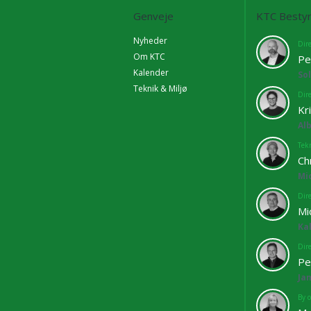
Genveje
KTC Bestyr
Nyheder
Dir
Om KTC
Pe
Kalender
So
Teknik & Miljø
Dir
Kr
Al
Tekn
Ch
Mi
Dir
Mi
Ka
Dir
Pe
Ja
By o