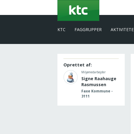
Gå
til
hovedindhold
KTC
FAGGRUPPER
AKTIVITET
Oprettet af:
Miljømedarbejder
Signe Raahauge
Rasmussen
Faxe Kommune -
3111