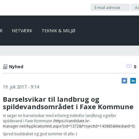
ER
NETVÆRK
TEKNIK & MILJØ
Nyhed
0
19. juli 2017 - 9:14
Barselsvikar til landbrug og
spildevandsområdet i Faxe Kommune
Vi søger en barselsvikar med erfaring indenfor landbrug og/eller
spildevand i Faxe Kommune (
https://candidate.hr-
manager.net/ApplicationInit.aspx?cid=1372&ProjectId=143885&MediaId=5
)
Spred budskabet og god sommer til alle:-)