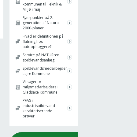
kommunen til Teknik &
Miljø i maj
Synspunkter på 2.
generation af Natura
2000-planer
Hvad er definitionen på
flatning hos
autoophuggere?
Service på NATURren
spildevandsanlæg
Spildevandsmedarbejder
Lejre Kommune
Vi søger to
miljømedarbejdere i
Gladsaxe Kommune
PFAS i
industrispildevand -
karakteriserende
prøver