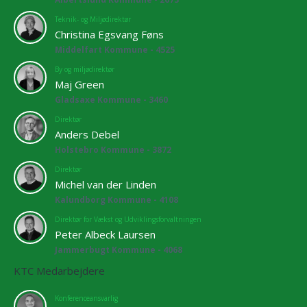
Teknik- og Miljødirektør
Christina Egsvang Føns
Middelfart Kommune - 4525
By og miljødirektør
Maj Green
Gladsaxe Kommune - 3460
Direktør
Anders Debel
Holstebro Kommune - 3872
Direktør
Michel van der Linden
Kalundborg Kommune - 4108
Direktør for Vækst og Udviklingsforvaltningen
Peter Albeck Laursen
Jammerbugt Kommune - 4068
KTC Medarbejdere
Konferenceansvarlig