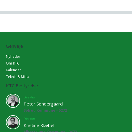
Genveje
Nyheder
Om KTC
Kalender
Teknik & Miljø
KTC Bestyrelse
Direktør
Peter Søndergaard
Solrød Kommune - 5272
Direktør
Kristine Klæbel
Albertslund Kommune - 2673