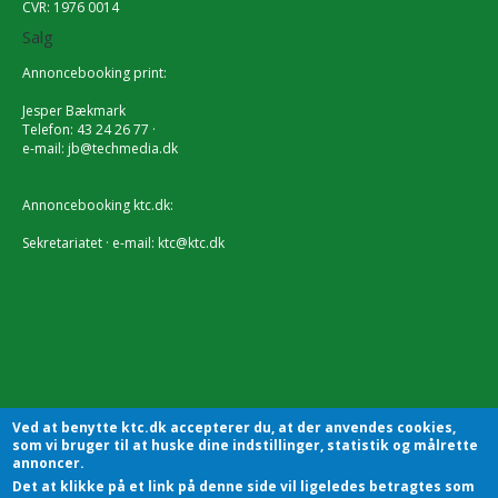
CVR: 1976 0014
Salg
Annoncebooking print:
Jesper Bækmark
Telefon: 43 24 26 77 ·
e-mail:
jb@techmedia.dk
Annoncebooking ktc.dk:
Sekretariatet · e-mail:
ktc@ktc.dk
Ved at benytte ktc.dk accepterer du, at der anvendes cookies,
som vi bruger til at huske dine indstillinger, statistik og målrette
annoncer.
Det at klikke på et link på denne side vil ligeledes betragtes som