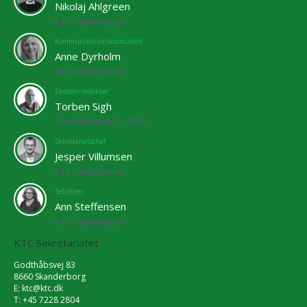
Nikolaj Ahlgreen
KTC Sekretariat
Kommunikationskonsulent
Anne Dyrholm
KTC Sekretariat
Ekstern redaktør
Torben Sigh
TechMedia A/S - 6769
Sekretariatschef
Jesper Villumsen
KTC Sekretariat
Sekretær
Ann Steffensen
KTC Sekretariat
KTC Sekretariatet
Godthåbsvej 83
8660 Skanderborg
E:
ktc@ktc.dk
T: +45 7228 2804