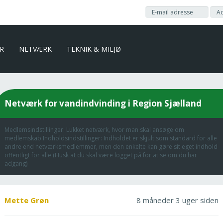
ER
NETVÆRK
TEKNIK & MILJØ
Netværk for vandindvinding i Region Sjælland
Medlemsindstillinger: Lukket netværk, hvor man skal ansøge om
medlemskab Indholdsindstillinger: Indholdet er skjult som standard for alle
andre end netværksmedlemmer, men den enkelte kan gøre sit eget indhold
offentligt for alle (Husk at du skal være logget på for at se om du har
adgang)
Mette Grøn
8 måneder 3 uger siden