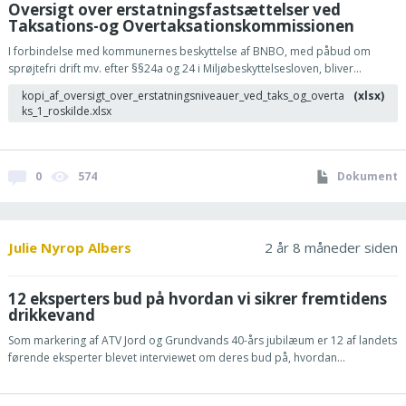
Oversigt over erstatningsfastsættelser ved
Taksations-og Overtaksationskommissionen
I forbindelse med kommunernes beskyttelse af BNBO, med påbud om
sprøjtefri drift mv. efter §§24a og 24 i Miljøbeskyttelsesloven, bliver...
kopi_af_oversigt_over_erstatningsniveauer_ved_taks_og_overta
(xlsx)
ks_1_roskilde.xlsx
0
574
Dokument
Julie Nyrop Albers
2 år 8 måneder siden
12 eksperters bud på hvordan vi sikrer fremtidens
drikkevand
Som markering af ATV Jord og Grundvands 40-års jubilæum er 12 af landets
førende eksperter blevet interviewet om deres bud på, hvordan...