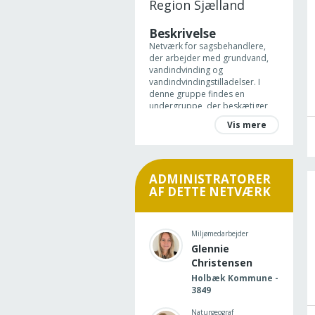
Region Sjælland
Beskrivelse
Netværk for sagsbehandlere,
der arbejder med grundvand,
vandindvinding og
vandindvindingstilladelser. I
denne gruppe findes en
undergruppe, der beskætiger
sig med badevand og
Vis mere
bassinvand
Formål
Formålet er at vidensdele og
diskutere relevante emner inden
ADMINISTRATORER
for netværket.
AF DETTE NETVÆRK
Miljømedarbejder
Glennie
Christensen
Holbæk Kommune -
3849
Naturgeograf