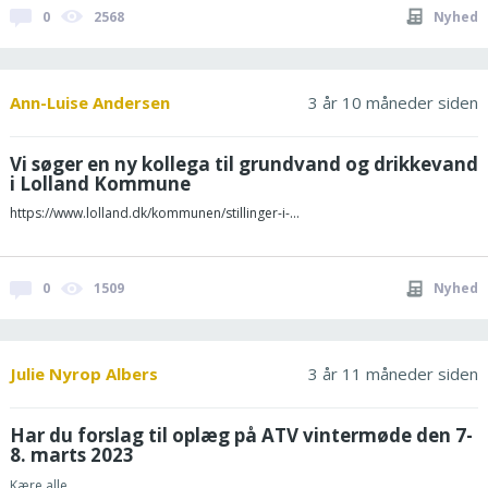
0
2568
Nyhed
Ann-Luise Andersen
3 år 10 måneder siden
Vi søger en ny kollega til grundvand og drikkevand
i Lolland Kommune
https://www.lolland.dk/kommunen/stillinger-i-...
0
1509
Nyhed
Julie Nyrop Albers
3 år 11 måneder siden
Har du forslag til oplæg på ATV vintermøde den 7-
8. marts 2023
Kære alle