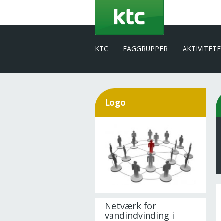
Gå
til
hovedindhold
KTC
FAGGRUPPER
AKTIVITET
Logo
Netværk for
vandindvinding i