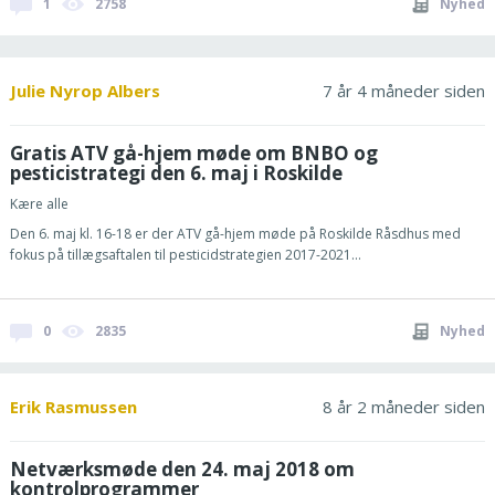
1
2758
Nyhed
Julie Nyrop Albers
7 år 4 måneder siden
Gratis ATV gå-hjem møde om BNBO og
pesticistrategi den 6. maj i Roskilde
Kære alle
Den 6. maj kl. 16-18 er der ATV gå-hjem møde på Roskilde Råsdhus med
fokus på tillægsaftalen til pesticidstrategien 2017-2021...
0
2835
Nyhed
Erik Rasmussen
8 år 2 måneder siden
Netværksmøde den 24. maj 2018 om
kontrolprogrammer