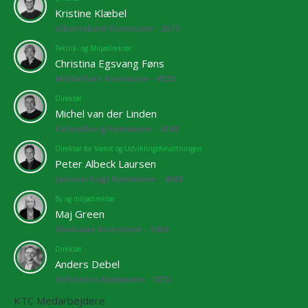
Kristine Klæbel
Albertslund Kommune - 2673
Teknik- og Miljødirektør
Christina Egsvang Føns
Middelfart Kommune - 4525
Direktør
Michel van der Linden
Kalundborg Kommune - 4108
Direktør for Vækst og Udviklingsforvaltningen
Peter Albeck Laursen
Jammerbugt Kommune - 4068
By og miljødirektør
Maj Green
Gladsaxe Kommune - 3460
Direktør
Anders Debel
Holstebro Kommune - 3872
KTC Medarbejdere