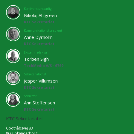
Konferenceansvarlig
Nikolaj Ahlgreen
KTC Sekretariat
Kommunikationskonsulent
Anne Dyrholm
KTC Sekretariat
Ekstern redaktør
Torben Sigh
TechMedia A/S - 6769
Sekretariatschef
Jesper Villumsen
KTC Sekretariat
Sekretær
Ann Steffensen
KTC Sekretariat
KTC Sekretariatet
Godthåbsvej 83
8660 Skanderborg