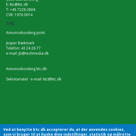
E:
ktc@ktc.dk
T: +45 7228 2804
CVR: 1976 0014
Salg
Annoncebooking print:
Jesper Bækmark
Telefon: 43 24 26 77 ·
e-mail:
jb@techmedia.dk
Annoncebooking ktc.dk:
Sekretariatet · e-mail:
ktc@ktc.dk
Ved at benytte ktc.dk accepterer du, at der anvendes cookies,
som vi bruger til at huske dine indstillinger, statistik og målrette