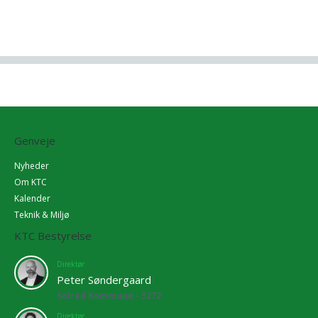
Genveje
Nyheder
Om KTC
Kalender
Teknik & Miljø
KTC Bestyrelse
Direktør
Peter Søndergaard
Solrød Kommune - 5272
Direktør