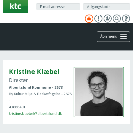
Gå
til
hovedindhold
Åbn menu
Kristine Klæbel
Direktør
Albertslund Kommune - 2673
By Kultur Miljø & Beskæftigelse - 2675
-
43686401
kristine.klaebel@albertslund.dk