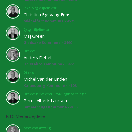
Teknik- og Miljødirektør
Christina Egsvang Føns
Middelfart Kommune - 4525
By og miljødirektør
Maj Green
Gladsaxe Kommune - 3460
Direktør
Anders Debel
Holstebro Kommune - 3872
Direktør
Michel van der Linden
Kalundborg Kommune - 4108
Direktør for Vækst og Udviklingsforvaltningen
Peter Albeck Laursen
Jammerbugt Kommune - 4068
KTC Medarbejdere
Konferenceansvarlig