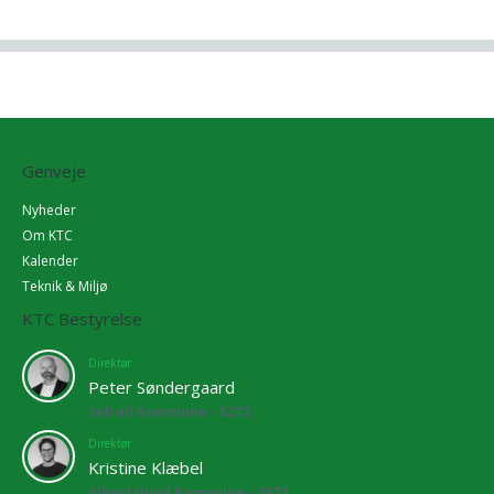
Genveje
Nyheder
Om KTC
Kalender
Teknik & Miljø
KTC Bestyrelse
Direktør
Peter Søndergaard
Solrød Kommune - 5272
Direktør
Kristine Klæbel
Albertslund Kommune - 2673