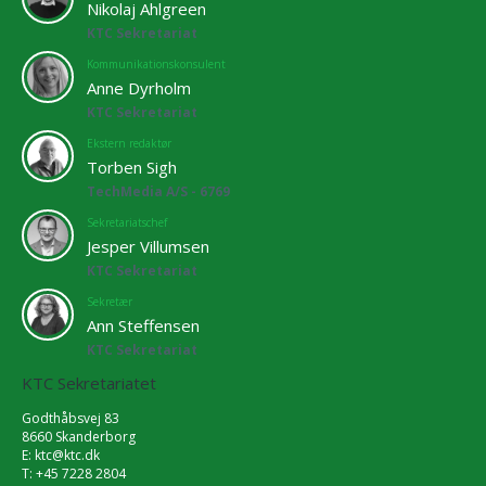
Nikolaj Ahlgreen
KTC Sekretariat
Kommunikationskonsulent
Anne Dyrholm
KTC Sekretariat
Ekstern redaktør
Torben Sigh
TechMedia A/S - 6769
Sekretariatschef
Jesper Villumsen
KTC Sekretariat
Sekretær
Ann Steffensen
KTC Sekretariat
KTC Sekretariatet
Godthåbsvej 83
8660 Skanderborg
E:
ktc@ktc.dk
T: +45 7228 2804