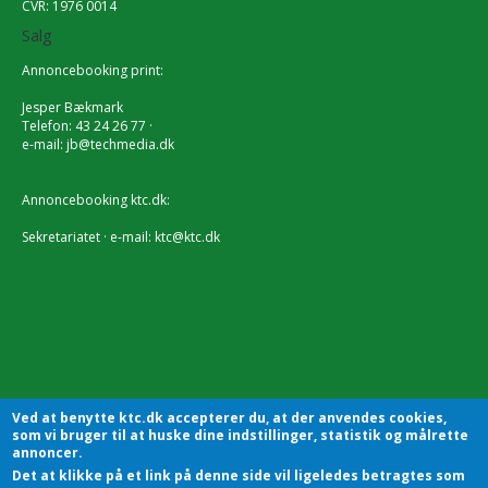
CVR: 1976 0014
Salg
Annoncebooking print:
Jesper Bækmark
Telefon: 43 24 26 77 ·
e-mail:
jb@techmedia.dk
Annoncebooking ktc.dk:
Sekretariatet · e-mail:
ktc@ktc.dk
Ved at benytte ktc.dk accepterer du, at der anvendes cookies,
som vi bruger til at huske dine indstillinger, statistik og målrette
annoncer.
Det at klikke på et link på denne side vil ligeledes betragtes som