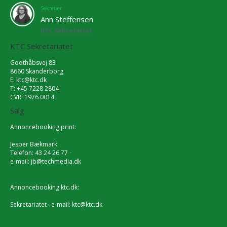
Sekretær
Ann Steffensen
KTC Sekretariat
KTC Sekretariatet
Godthåbsvej 83
8660 Skanderborg
E:
ktc@ktc.dk
T: +45 7228 2804
CVR: 1976 0014
Salg
Annoncebooking print:
Jesper Bækmark
Telefon: 43 24 26 77 ·
e-mail:
jb@techmedia.dk
Annoncebooking ktc.dk:
Sekretariatet · e-mail:
ktc@ktc.dk