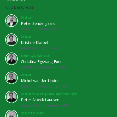
KTC Bestyrelse
Direktør
Peter Søndergaard
Solrød Kommune - 5272
Direktør
Kristine Klæbel
Albertslund Kommune - 2673
Teknik- og Miljødirektør
Christina Egsvang Føns
Middelfart Kommune - 4525
Direktør
Michel van der Linden
Kalundborg Kommune - 4108
Direktør for Vækst og Udviklingsforvaltningen
Peter Albeck Laursen
Jammerbugt Kommune - 4068
By og miljødirektør