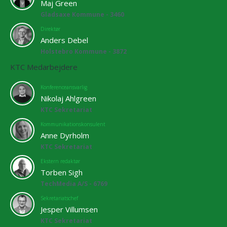
Maj Green
Gladsaxe Kommune - 3460
Direktør
Anders Debel
Holstebro Kommune - 3872
KTC Medarbejdere
Konferenceansvarlig
Nikolaj Ahlgreen
KTC Sekretariat
Kommunikationskonsulent
Anne Dyrholm
KTC Sekretariat
Ekstern redaktør
Torben Sigh
TechMedia A/S - 6769
Sekretariatschef
Jesper Villumsen
KTC Sekretariat