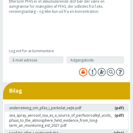
Eftersom PFAS er et akkumulerende stof bør der være en
sumgrænse for mængden af PFAS, der udledes fra f.eks.
rensningsanlæg – og ikke kun ud fra en koncentration.
Log ind for at kommentere
Bilag
underretning_om_pfas_i_perkolat_vejle.pdf
(pdf)
sea_spray_aerosol_ssa_as_a_source_of_perfluoroalkyl_acids_
(pdf)
pfaas_to_the_atmosphere_field_evidence_from_long-
term_air_monitoring_est_2021.pdf
raadata_pfas_i_regnvand.xlsx
(xlsx)