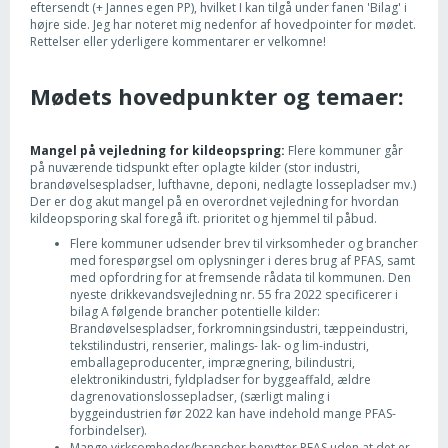
eftersendt (+ Jannes egen PP), hvilket I kan tilgå under fanen 'Bilag' i
højre side. Jeg har noteret mig nedenfor af hovedpointer for mødet.
Rettelser eller yderligere kommentarer er velkomne!
Mødets hovedpunkter og temaer:
Mangel på vejledning for kildeopspring:
Flere kommuner går
på nuværende tidspunkt efter oplagte kilder (stor industri,
brandøvelsespladser, lufthavne, deponi, nedlagte lossepladser mv.)
Der er dog akut mangel på en overordnet vejledning for hvordan
kildeopsporing skal foregå ift. prioritet og hjemmel til påbud.
Flere kommuner udsender brev til virksomheder og brancher
med forespørgsel om oplysninger i deres brug af PFAS, samt
med opfordring for at fremsende rådata til kommunen. Den
nyeste drikkevandsvejledning nr. 55 fra 2022 specificerer i
bilag A følgende brancher potentielle kilder:
Brandøvelsespladser, forkromningsindustri, tæppeindustri,
tekstilindustri, renserier, malings- lak- og lim-industri,
emballageproducenter, imprægnering, bilindustri,
elektronikindustri, fyldpladser for byggeaffald, ældre
dagrenovationslossepladser, (særligt maling i
byggeindustrien før 2022 kan have indehold mange PFAS-
forbindelser).
Mange virksomheder/brancher benytter PFAS uden at det er