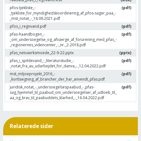
pfos-tjekliste_-
(pdf)
_tjekliste_for_myndighedskoordinering_af_pfos-sager_paa_-
_mst_notat_-_16.09.2021.pdf
pfos_i_regnvand.pdf
(pdf)
pfas-haandbogen_-
(pdf)
_om_undersoegelse_og_afvaerge_af_forurening_med_pfas_-
_regionernes_videncenter_-_nr._2-2018.pdf
pfas_netvaerksmoede_22-9-22.pptx
(pptx)
pfas_i_spildevand_-_literaturstudie_-
(pdf)
_notat_fra_au_udarbejdet_for_danva_-_12.04.2022.pdf
mst_miljoeprojekt_2016_-
(pdf)
_kortlaegning_af_brancher_der_har_anvendt_pfas.pdf
juridisk_notat_-_undersoegelsespaabud_-_pfas-
(pdf)
sag_hjemmel_til_paabud_om_undersoegelser_af_udloeb_til_
aa_og_krav_til_paabuddets_klarhed_-_16.04.2022.pdf
Relaterede sider