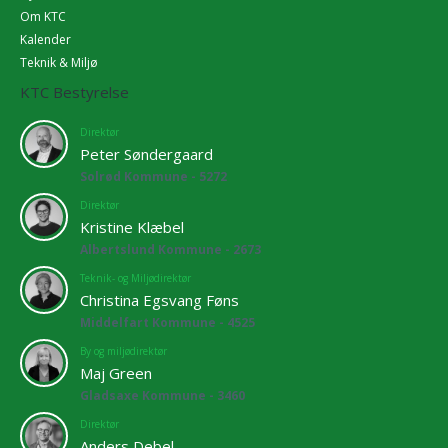
Om KTC
Kalender
Teknik & Miljø
KTC Bestyrelse
Direktør
Peter Søndergaard
Solrød Kommune - 5272
Direktør
Kristine Klæbel
Albertslund Kommune - 2673
Teknik- og Miljødirektør
Christina Egsvang Føns
Middelfart Kommune - 4525
By og miljødirektør
Maj Green
Gladsaxe Kommune - 3460
Direktør
Anders Debel