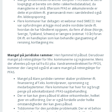
lovpligtigt at berette om dette i sikkerhedsdatablad, da
mængderne er små. Eftersom PFAS er akkumulerende er
dette et problem ift. grænseværdi men i særdeleshed også
ifm. kildeopsporing.
Flere kommuner har deltaget i et webinar med SWECO
:
Her
var opfordringen at kigge mod andre nordiske lande ift.
hvordan de har håndteret opgaven, da flere af disse (Norge,
Sverige, Tyskland, Schweiz) er længere (estimat: 10 år) foran
DK ift. en handleplan som kan behandle igangsætning af
rensning, kortlægning mv.
Mangel på juridiske rammer:
Heri hjemmel til påbud. Derudover
mangel på retningslinjer for hhv. kommunerne og regionerne. Mens
der afventes på nye tal fra EU pba. Vandrammedirektivet for PFOS,
kommer der i lang tid også til at være mangel på retningslinjer for
PFAS.
Mangel på klare juridiske rammer skaber problemer ift.
finansiering af f.eks. kontrolprøver, oprensning og
medarbejdertimer. Flere kommuner har hver for sig brugt
penge på advokatbistand i PFAS-sagsbehandling.
Der er kan kun gives påbud til aktive virksomheder, hvilket
giver en udfordring. Der er også forskelle under hvilke
omstændigheder der kan gives påbud.
Tidslommer for den juridiske problematik: Der er et behov