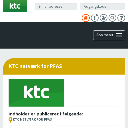
Gå
til
hovedindhold
Åbn menu
KTC netværk for PFAS
Indholdet er publiceret i følgende:
KTC NETVÆRK FOR PFAS