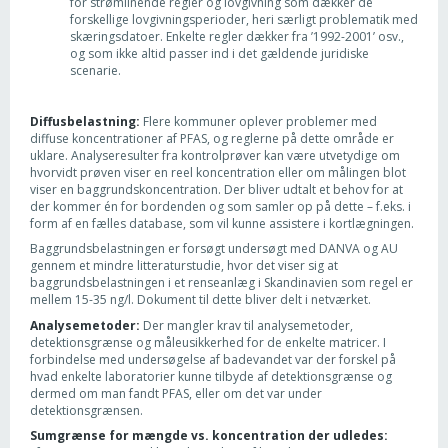
for strømlinende regler og lovgivning som dækker de
forskellige lovgivningsperioder, heri særligt problematik med
skæringsdatoer. Enkelte regler dækker fra ’1992-2001’ osv.,
og som ikke altid passer ind i det gældende juridiske
scenarie.
Diffusbelastning:
Flere kommuner oplever problemer med
diffuse koncentrationer af PFAS, og reglerne på dette område er
uklare. Analyseresulter fra kontrolprøver kan være utvetydige om
hvorvidt prøven viser en reel koncentration eller om målingen blot
viser en baggrundskoncentration. Der bliver udtalt et behov for at
der kommer én for bordenden og som samler op på dette – f.eks. i
form af en fælles database, som vil kunne assistere i kortlægningen.
Baggrundsbelastningen er forsøgt undersøgt med DANVA og AU
gennem et mindre litteraturstudie, hvor det viser sig at
baggrundsbelastningen i et renseanlæg i Skandinavien som regel er
mellem 15-35 ng/l. Dokument til dette bliver delt i netværket.
Analysemetoder:
Der mangler krav til analysemetoder,
detektionsgrænse og måleusikkerhed for de enkelte matricer. I
forbindelse med undersøgelse af badevandet var der forskel på
hvad enkelte laboratorier kunne tilbyde af detektionsgrænse og
dermed om man fandt PFAS, eller om det var under
detektionsgrænsen.
Sumgrænse for mængde vs. koncentration der udledes: