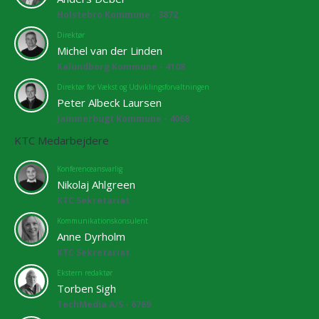
Holstebro Kommune - 3872
Direktør
Michel van der Linden
Kalundborg Kommune - 4108
Direktør for Vækst og Udviklingsforvaltningen
Peter Albeck Laursen
Jammerbugt Kommune - 4068
KTC Medarbejdere
Konferenceansvarlig
Nikolaj Ahlgreen
KTC Sekretariat
Kommunikationskonsulent
Anne Dyrholm
KTC Sekretariat
Ekstern redaktør
Torben Sigh
TechMedia A/S - 6769