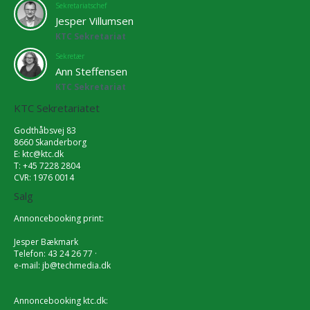
Sekretariatschef
Jesper Villumsen
KTC Sekretariat
Sekretær
Ann Steffensen
KTC Sekretariat
KTC Sekretariatet
Godthåbsvej 83
8660 Skanderborg
E:
ktc@ktc.dk
T: +45 7228 2804
CVR: 1976 0014
Salg
Annoncebooking print:
Jesper Bækmark
Telefon: 43 24 26 77 ·
e-mail:
jb@techmedia.dk
Annoncebooking ktc.dk: