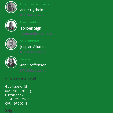
Kommunikationskonsulent
Anne Dyrholm
KTC Sekretariat
Ekstern redaktør
Torben Sigh
TechMedia A/S - 6769
Sekretariatschef
Jesper Villumsen
KTC Sekretariat
Sekretær
Ann Steffensen
KTC Sekretariat
KTC Sekretariatet
Godthåbsvej 83
8660 Skanderborg
E:
ktc@ktc.dk
T: +45 7228 2804
CVR: 1976 0014
Salg