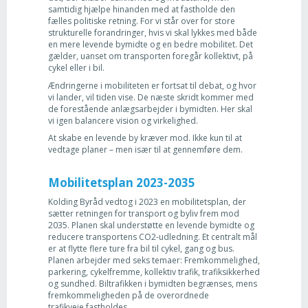
samtidig hjælpe hinanden med at fastholde den
fælles politiske retning. For vi står over for store
strukturelle forandringer, hvis vi skal lykkes med både
en mere levende bymidte og en bedre mobilitet. Det
gælder, uanset om transporten foregår kollektivt, på
cykel eller i bil.
Ændringerne i mobiliteten er fortsat til debat, og hvor
vi lander, vil tiden vise. De næste skridt kommer med
de forestående anlægsarbejder i bymidten. Her skal
vi igen balancere vision og virkelighed.
At skabe en levende by kræver mod. Ikke kun til at
vedtage planer – men især til at gennemføre dem.
Mobilitetsplan 2023-2035
Kolding Byråd vedtog i 2023 en mobilitetsplan, der
sætter retningen for transport og byliv frem mod
2035. Planen skal understøtte en levende bymidte og
reducere transportens CO2-udledning. Et centralt mål
er at flytte flere ture fra bil til cykel, gang og bus.
Planen arbejder med seks temaer: Fremkommelighed,
parkering, cykelfremme, kollektiv trafik, trafiksikkerhed
og sundhed. Biltrafikken i bymidten begrænses, mens
fremkommeligheden på de overordnede
trafikveje fastholdes.