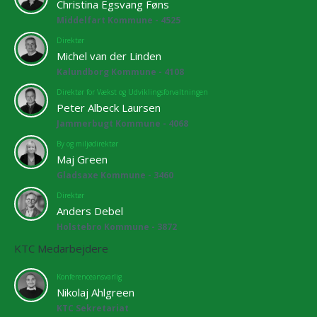
Christina Egsvang Føns
Middelfart Kommune - 4525
Direktør
Michel van der Linden
Kalundborg Kommune - 4108
Direktør for Vækst og Udviklingsforvaltningen
Peter Albeck Laursen
Jammerbugt Kommune - 4068
By og miljødirektør
Maj Green
Gladsaxe Kommune - 3460
Direktør
Anders Debel
Holstebro Kommune - 3872
KTC Medarbejdere
Konferenceansvarlig
Nikolaj Ahlgreen
KTC Sekretariat