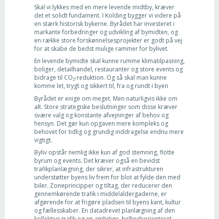
Skal vi lykkes med en mere levende midtby, kræver
det et solidt fundament. I Kolding bygger vi videre på
en stærk historisk bykerne. Byrådet har investeret i
markante forbedringer og udvikling af bymidten, og
en række store forskønnelsesprojekter er godt på vej
for at skabe de bedst mulige rammer for bylivet.
En levende bymidte skal kunne rumme klimatilpasning,
boliger, detailhandel, restauranter og store events og
bidrage til CO₂-reduktion. Og så skal man kunne
komme let, trygt og sikkert til, fra og rundt i byen
Byrådet er enige om meget. Men naturligvis ikke om
alt. Store strategiske beslutninger som disse kræver
svære valg og konstante afvejninger af behov og
hensyn. Det gør kun opgaven mere kompleks og
behovet for tidlig og grundig inddragelse endnu mere
vigtigt.
Byliv opstår nemlig ikke kun af god stemning, flotte
byrum og events. Det kræver også en bevidst
trafikplanlægning, der sikrer, at infrastrukturen
understøtter byens liv frem for blot at fylde den med
biler. Zoneprincipper og tiltag, der reducerer den
gennemkørende trafik i middelaldergaderne, er
afgørende for at frigøre pladsen til byens kant, kultur
og fællesskaber. En datadrevet planlægning af den
kollektive trafik og en ambitiøs, helhedsorienteret