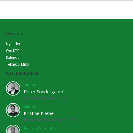
Genveje
Nyheder
Om KTC
Kalender
Teknik & Miljø
KTC Bestyrelse
Direktør
Peter Søndergaard
Solrød Kommune - 5272
Direktør
Kristine Klæbel
Albertslund Kommune - 2673
Teknik- og Miljødirektør