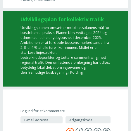
Udviklingsplan for kollektiv trafik
Udviklingsplanen omsætter mobilitetsplanens mål for
busdriften til praksis. Planen blev vedtaget i 2024 og
udmøntet i et helt nyt bybusnet i december 2025.
Ambitionen er at fordoble bussens markedsandel fra
2 % til 4 % af alle ture i kommunen. Midlet er en
stærkere linjestruktur,
bedre knudepunkter og tættere sammenhæng med
regional trafik. Den omfattende omlægning har udløst
betydelig lokal debat om rejsevaner og
den fremtidige busbetjening i Kolding.
Log ind for at kommentere