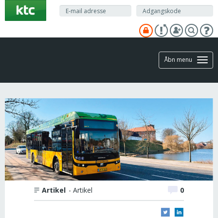
Gå
til
hovedindhold
Åbn menu
Artikel
- Artikel
0