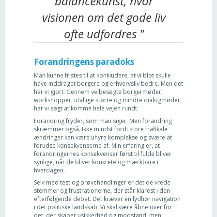
balancekunst, hvor
visionen om det gode liv
ofte udfordres "
Forandringens paradoks
Man kunne fristes til at konkludere, at vi blot skulle
have inddraget borgere og erhvervsliv bedre. Men det
har vi gjort. Gennem velbesøgte borgermøder,
workshopper, utallige større og mindre dialogmøder,
har vi søgt at komme hele vejen rundt.
Forandring fryder, som man siger. Men forandring
skræmmer også. Ikke mindst fordi store trafikale
ændringer kan være uhyre komplekse og svære at
forudse konsekvenserne af. Min erfaring er, at
forandringernes konsekvenser først til fulde bliver
synlige, når de bliver konkrete og mærkbare i
hverdagen.
Selv med test og prøvehandlinger er det de vrede
stemmer og frustrationerne, der står klarest i den
efterfølgende debat. Det kræver en lydhør navigation
i det politiske landskab. Vi skal være åbne over for
det, der skaber usikkerhed og modstand, men