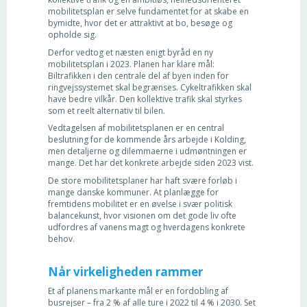
mobilitetsplan er selve fundamentet for at skabe en
bymidte, hvor det er attraktivt at bo, besøge og
opholde sig.
Derfor vedtog et næsten enigt byråd en ny
mobilitetsplan i 2023. Planen har klare mål:
Biltrafikken i den centrale del af byen inden for
ringvejssystemet skal begrænses. Cykeltrafikken skal
have bedre vilkår. Den kollektive trafik skal styrkes
som et reelt alternativ til bilen.
Vedtagelsen af mobilitetsplanen er en central
beslutning for de kommende års arbejde i Kolding,
men detaljerne og dilemmaerne i udmøntningen er
mange. Det har det konkrete arbejde siden 2023 vist.
De store mobilitetsplaner har haft svære forløb i
mange danske kommuner. At planlægge for
fremtidens mobilitet er en øvelse i svær politisk
balancekunst, hvor visionen om det gode liv ofte
udfordres af vanens magt og hverdagens konkrete
behov.
Når virkeligheden rammer
Et af planens markante mål er en fordobling af
busrejser – fra 2 % af alle ture i 2022 til 4 % i 2030. Set