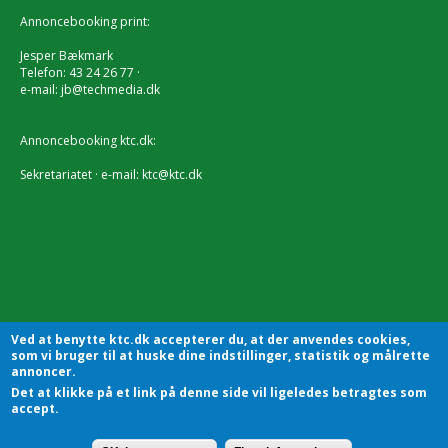
Annoncebooking print:
Jesper Bækmark
Telefon: 43 24 26 77 ·
e-mail:
jb@techmedia.dk
Annoncebooking ktc.dk:
Sekretariatet · e-mail:
ktc@ktc.dk
Ved at benytte ktc.dk accepterer du, at der anvendes cookies,
som vi bruger til at huske dine indstillinger, statistik og målrette
annoncer.
Det at klikke på et link på denne side vil ligeledes betragtes som
accept.
KTC - Kommunalteknisk Chefforening | Sekretariatet |
Godthåbsvej83 | 8660 Skanderborg | Tlf.: 7228 2804 |
Kontakt