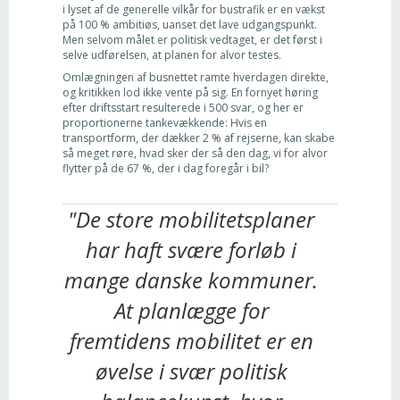
i lyset af de generelle vilkår for bustrafik er en vækst
på 100 % ambitiøs, uanset det lave udgangspunkt.
Men selvom målet er politisk vedtaget, er det først i
selve udførelsen, at planen for alvor testes.
Omlægningen af busnettet ramte hverdagen direkte,
og kritikken lod ikke vente på sig. En fornyet høring
efter driftsstart resulterede i 500 svar, og her er
proportionerne tankevækkende: Hvis en
transportform, der dækker 2 % af rejserne, kan skabe
så meget røre, hvad sker der så den dag, vi for alvor
flytter på de 67 %, der i dag foregår i bil?
"De store mobilitetsplaner
har haft svære forløb i
mange danske kommuner.
At planlægge for
fremtidens mobilitet er en
øvelse i svær politisk