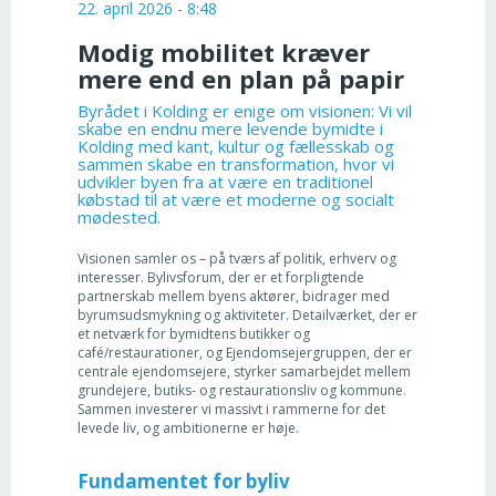
22. april 2026 - 8:48
Modig mobilitet kræver
mere end en plan på papir
Byrådet i Kolding er enige om visionen: Vi vil
skabe en endnu mere levende bymidte i
Kolding med kant, kultur og fællesskab og
sammen skabe en transformation, hvor vi
udvikler byen fra at være en traditionel
købstad til at være et moderne og socialt
mødested.
Visionen samler os – på tværs af politik, erhverv og
interesser. Bylivsforum, der er et forpligtende
partnerskab mellem byens aktører, bidrager med
byrumsudsmykning og aktiviteter. Detailværket, der er
et netværk for bymidtens butikker og
café/restaurationer, og Ejendomsejergruppen, der er
centrale ejendomsejere, styrker samarbejdet mellem
grundejere, butiks- og restaurationsliv og kommune.
Sammen investerer vi massivt i rammerne for det
levede liv, og ambitionerne er høje.
Fundamentet for byliv