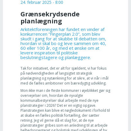
24. februar 2025 - 8:00
Grænsekrydsende
planlægning
Arkitektforeningen har fundet en vinder af
konkurrencen ”Fingerplan 2.0”, som blev
skudt i gang for at skubbe til debatten om,
hvordan vi skal bo og leve sammen om 40,
60 eller 100 år, og med et ønske om at
levere inspiration til politiske
beslutningstagere og planlæggere.
Tak for initiativet, det er alt for sjældent, vi har fokus
på nødvendigheden af langsigtet strategisk
planlægning og nytænkning for at sikre, at vi når i mål
med de fælles ambitioner om bæredygtig udvikling.
Mon ikke man i de fleste kommuner i øjeblikket gør sig
overvejelser om, hvordan de nyvalgte
kommunalbestyrelser skal arbejde med de nye
planstrategier i 2026? Det er en vigtig opgave.
Planstrategien kan blive et nøgledokument i forhold til
at skabe en fælles politisk fortælling, der sætter
retning. Jeg vil gerne slå et slag for, at de nye
planstrategier gribes som en anledning til at arbejde
helhedsorienteret og holistisk med udviklingen af by