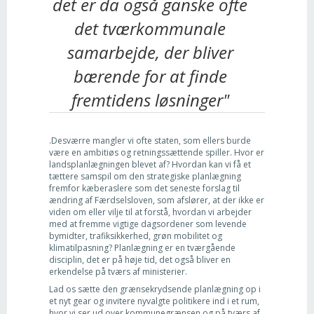
det er da også ganske ofte
det tværkommunale
samarbejde, der bliver
bærende for at finde
fremtidens løsninger"
.Desværre mangler vi ofte staten, som ellers burde
være en ambitiøs og retningssættende spiller. Hvor er
landsplanlægningen blevet af? Hvordan kan vi få et
tættere samspil om den strategiske planlægning
fremfor kæberaslere som det seneste forslag til
ændring af Færdselsloven, som afslører, at der ikke er
viden om eller vilje til at forstå, hvordan vi arbejder
med at fremme vigtige dagsordener som levende
bymidter, trafiksikkerhed, grøn mobilitet og
klimatilpasning? Planlægning er en tværgående
disciplin, det er på høje tid, det også bliver en
erkendelse på tværs af ministerier.
Lad os sætte den grænsekrydsende planlægning op i
et nyt gear og invitere nyvalgte politikere ind i et rum,
hvor vi ser ud over kommunegrænsen og på tværs af