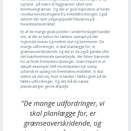
og land - på tværs af faggrænser såvel som
kommunegrænser. Og der er god inspiration at hente
i konkurrencebidragene fra Arkitektforeningen, også
selvom der som udgangspunkt fokuseres på
hovedstadsområdet.
En af de mange gode pointer i vinderforslaget handler
om, at der er behov for tættere samspil på det
regionale niveau og mellem stat og kommuner. De
mange udfordringer, vi skal planlægge for, er
grænseoverskridende, og det er da også ganske ofte
det tværkommunale samarbejde, der bliver bærende
for at finde fremtidens løsninger. Grøn trepart er et
aktuelt eksempel. KKR Hovedstaden har netop
udsendt et oplæg om fremtidens mobilitet. Vi skal
videre ad den vej, hvor vi tænker i fælles greb på de
fælles udfordringer. Og det må de næste
planstrategier gerne afspejle.
"De mange udfordringer, vi
skal planlægge for, er
grænseoverskridende, og