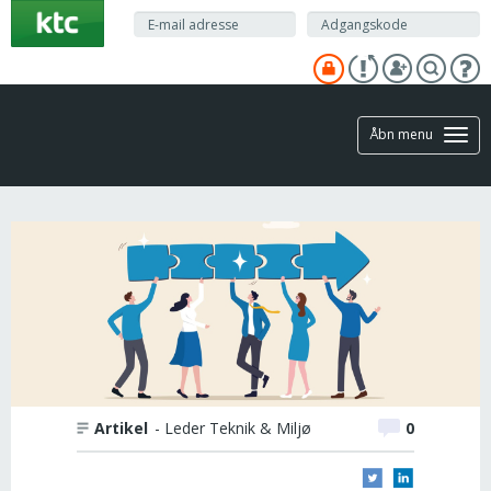
Gå
til
hovedindhold
Åbn menu
Artikel
- Leder Teknik & Miljø
0