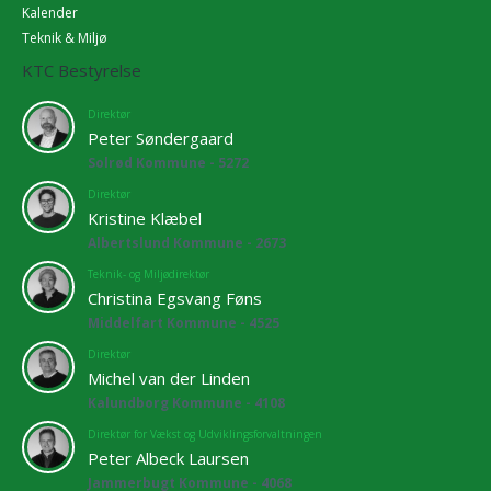
Kalender
Teknik & Miljø
KTC Bestyrelse
Direktør
Peter Søndergaard
Solrød Kommune - 5272
Direktør
Kristine Klæbel
Albertslund Kommune - 2673
Teknik- og Miljødirektør
Christina Egsvang Føns
Middelfart Kommune - 4525
Direktør
Michel van der Linden
Kalundborg Kommune - 4108
Direktør for Vækst og Udviklingsforvaltningen
Peter Albeck Laursen
Jammerbugt Kommune - 4068