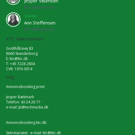
Jesper Villumsen
KTC Sekretariat
Sekretær
Ann Steffensen
KTC Sekretariat
KTC Sekretariatet
Godthåbsvej 83
8660 Skanderborg
E:
ktc@ktc.dk
T: +45 7228 2804
CVR: 1976 0014
Salg
Annoncebooking print:
Jesper Bækmark
Telefon: 43 24 26 77 ·
e-mail:
jb@techmedia.dk
Annoncebooking ktc.dk:
Sekretariatet · e-mail:
ktc@ktc.dk