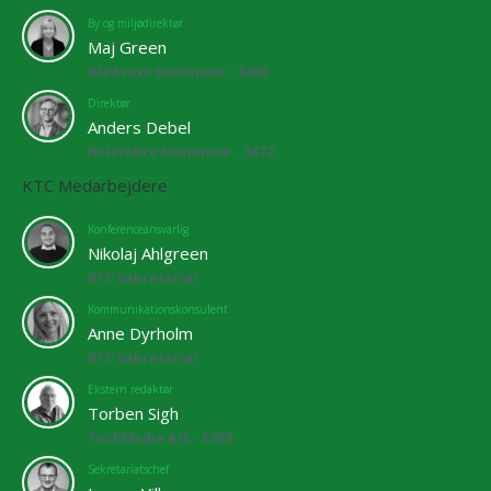
By og miljødirektør
Maj Green
Gladsaxe Kommune - 3460
Direktør
Anders Debel
Holstebro Kommune - 3872
KTC Medarbejdere
Konferenceansvarlig
Nikolaj Ahlgreen
KTC Sekretariat
Kommunikationskonsulent
Anne Dyrholm
KTC Sekretariat
Ekstern redaktør
Torben Sigh
TechMedia A/S - 6769
Sekretariatschef