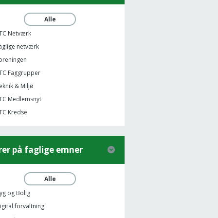
Alle
TC Netværk
aglige netværk
oreningen
TC Faggrupper
eknik & Miljø
TC Medlemsnyt
TC Kredse
trer på faglige emner
Alle
yg og Bolig
igital forvaltning