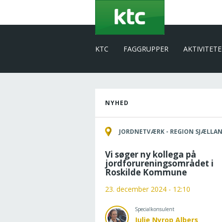
Gå
til
hovedindhold
KTC
FAGGRUPPER
AKTIVITET
NYHED
JORDNETVÆRK - REGION SJÆLLA
Vi søger ny kollega på
jordforureningsområdet i
Roskilde Kommune
23. december 2024 - 12:10
Specialkonsulent
Julie Nyrop Albers