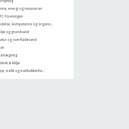
orsyning
lima, energi og ressourcer
TC Foreningen
edelse, kompetence og organis...
iljø og grundvand
atur og overfladevand
lan
lanlægning
eknik & Miljø
eje, trafik og trafiksikkerhe...