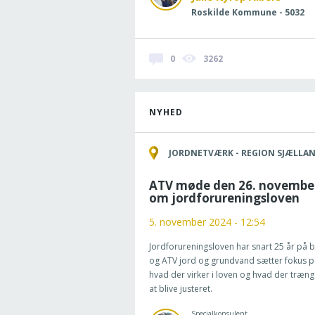
Roskilde Kommune - 5032
0
3262
NYHED
JORDNETVÆRK - REGION SJÆLLA
ATV møde den 26. novembe
om jordforureningsloven
5. november 2024 - 12:54
Jordforureningsloven har snart 25 år på 
og ATV jord og grundvand sætter fokus p
hvad der virker i loven og hvad der trænge
at blive justeret.
Specialkonsulent