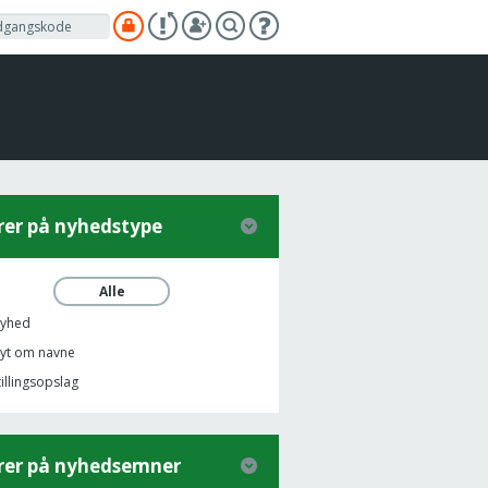
trer på nyhedstype
Alle
yhed
yt om navne
tillingsopslag
trer på nyhedsemner