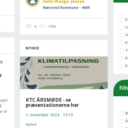
Helle Waage-Jensen
Næstved Kommune - 4689
K
0
1496
F
F
K
NYHED
T
K
ND
K
r
Fil
KTC ÅRSMØDE - se
bagen
præsentationerne her
å
r til
B
1. november 2024 - 13:19
D
Nyhed