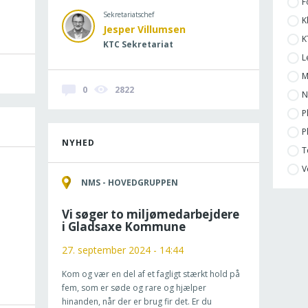
F
Sekretariatschef
K
Jesper Villumsen
K
KTC Sekretariat
L
M
0
2822
N
P
P
NYHED
T
V
NMS - HOVEDGRUPPEN
Vi søger to miljømedarbejdere
i Gladsaxe Kommune
27. september 2024 - 14:44
Kom og vær en del af et fagligt stærkt hold på
fem, som er søde og rare og hjælper
hinanden, når der er brug fir det. Er du