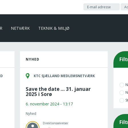
ER
NETVÆRK
TEKNIK & MILJØ
Fil
NYHED
ND
KTC SJÆLLAND MEDLEMSNETVÆRK
N
Save the date ... 31. januar
N
2025 i Sorø
S
6. november 2024 - 13:17
Nyhed
Fil
Direktionssekretær