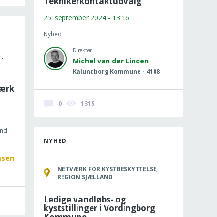
Teknikerkontaktudvalg
25. september 2024 - 13:16
Nyhed
Direktør
 -
Michel van der Linden
Kalundborg Kommune - 4108
værk
0
1315
and
NYHED
msen
NETVÆRK FOR KYSTBESKYTTELSE,
REGION SJÆLLAND
Ledige vandløbs- og
kyststillinger i Vordingborg
Kommune