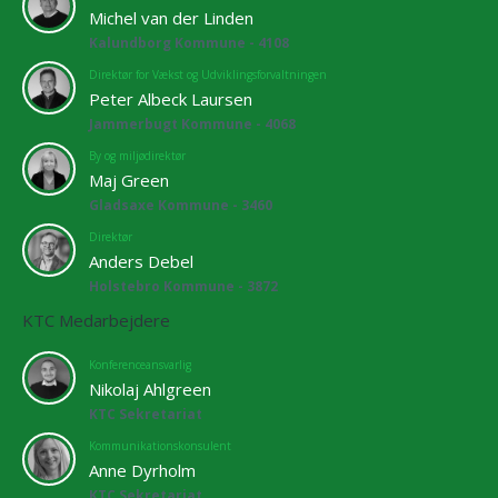
Michel van der Linden
Kalundborg Kommune - 4108
Direktør for Vækst og Udviklingsforvaltningen
Peter Albeck Laursen
Jammerbugt Kommune - 4068
By og miljødirektør
Maj Green
Gladsaxe Kommune - 3460
Direktør
Anders Debel
Holstebro Kommune - 3872
KTC Medarbejdere
Konferenceansvarlig
Nikolaj Ahlgreen
KTC Sekretariat
Kommunikationskonsulent
Anne Dyrholm
KTC Sekretariat