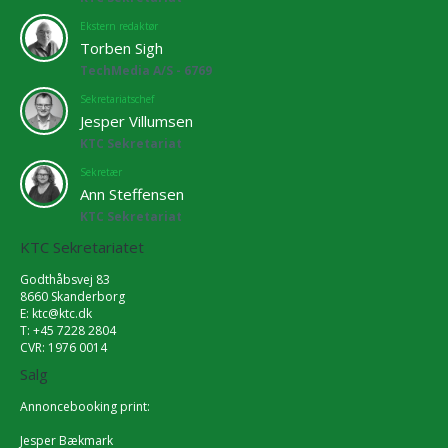
Ekstern redaktør
Torben Sigh
TechMedia A/S - 6769
Sekretariatschef
Jesper Villumsen
KTC Sekretariat
Sekretær
Ann Steffensen
KTC Sekretariat
KTC Sekretariatet
Godthåbsvej 83
8660 Skanderborg
E:
ktc@ktc.dk
T: +45 7228 2804
CVR: 1976 0014
Salg
Annoncebooking print:
Jesper Bækmark