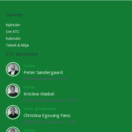
Genveje
Nyheder
Om KTC
Kalender
Teknik & Miljø
KTC Bestyrelse
Direktør
Peter Søndergaard
Solrød Kommune - 5272
Direktør
Kristine Klæbel
Albertslund Kommune - 2673
Teknik- og Miljødirektør
Christina Egsvang Føns
Middelfart Kommune - 4525
Direktør