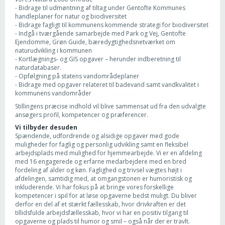
- Bidrage til udmøntning af tiltag under Gentofte Kommunes
handleplaner for natur og biodiversitet
- Bidrage fagligt til kommunens kommende strategi for biodiversitet
- Indgå i tværgående samarbejde med Park og Vej, Gentofte
Ejendomme, Grøn Guide, bæredygtighedsnetværket om
naturudvikling i kommunen
- Kortlægnings- og GIS opgaver – herunder indberetning til
naturdatabaser.
- Opfølgning på statens vandområdeplaner
- Bidrage med opgaver relateret til badevand samt vandkvalitet i
kommunens vandområder
Stillingens præcise indhold vil blive sammensat ud fra den udvalgte
ansøgers profil, kompetencer og præferencer.
Vi tilbyder desuden
Spændende, udfordrende og alsidige opgaver med gode
muligheder for faglig og personlig udvikling samt en fleksibel
arbejdsplads med mulighed for hjemmearbejde. Vi er en afdeling
med 16 engagerede og erfarne medarbejdere med en bred
fordeling af alder og køn. Faglighed og trivsel vægtes højt i
afdelingen, samtidig med, at omgangstonen er humoristisk og
inkluderende. Vi har fokus på at bringe vores forskellige
kompetencer i spil for at løse opgaverne bedst muligt. Du bliver
derfor en del af et stærkt fællesskab, hvor drivkraften er det
tillidsfulde arbejdsfællesskab, hvor vi har en positiv tilgang til
opgaverne og plads til humor og smil – også når der er travlt.