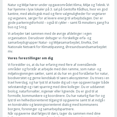
Natur og Miljø hører under opgaveområdet Klima, Miljø og Teknik. Vi
har hjemme i lyse lokaler på 3. sal på Gentofte Rådhus, hvor en god
kantine, med økologisk mad og flere valgmuligheder for vegetarer
og veganere, sørger for at levere energi til arbejdsdagen. Der er
gode parkeringsforhold – også til cykler – samt få minutters gang fra
bus og S-tog.
Vi arbejder tæt sammen med de øvrige afdelinger i egen
organisation. Derudover deltager vi i forskellige erfa- og
samarbejdsgrupper Natur- og Miljøsamarbejdet, EnviNa, Det
Nationale Netværk for Klimatilpasning, Øresundsvandsamarbejdet
mv.
Vores forestillinger om dig
Vi forestiller os, at du har erfaring med flere af ovenstående
områder og forstår at arbejde med den ramme, som natur- og
miljølovgivningen sætter, samt at du har en god forståelse for natur,
biodiversitet og gerne kendskab til søers økosystemer. Du trives i en
travl hverdag, og har lyst til at kaste dig ud i nye opgaver/sager både
selvstændigt og i tæt sparring med dine kolleger. Du er uddannet
biolog, naturforvalter, ingeniør eller lignende. Du er god til at
formidle, kommunikere og koordinere. Du har naturlig flair for og
lyst til en helhedsorienteret tilgang til opgaverne samt til at indgå i
en konstruktiv og løsningsorienteret dialog med kommunens
borgere, foreninger og samarbejdspartnere.
Når opgaverne skal følges til dørs, tager du sammen med dine