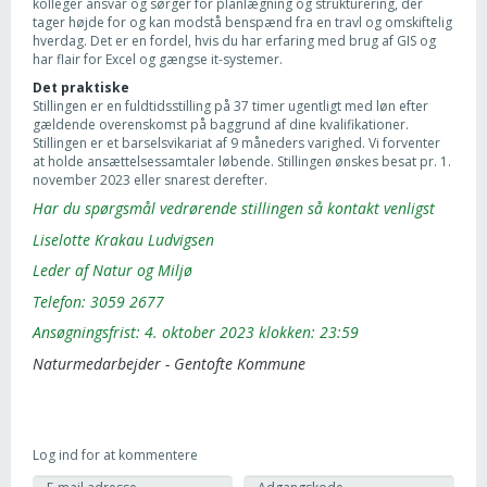
kolleger ansvar og sørger for planlægning og strukturering, der
tager højde for og kan modstå benspænd fra en travl og omskiftelig
hverdag. Det er en fordel, hvis du har erfaring med brug af GIS og
har flair for Excel og gængse it-systemer.
Det praktiske
Stillingen er en fuldtidsstilling på 37 timer ugentligt med løn efter
gældende overenskomst på baggrund af dine kvalifikationer.
Stillingen er et barselsvikariat af 9 måneders varighed. Vi forventer
at holde ansættelsessamtaler løbende. Stillingen ønskes besat pr. 1.
november 2023 eller snarest derefter.
Har du spørgsmål vedrørende stillingen så kontakt venligst
Liselotte Krakau Ludvigsen
Leder af Natur og Miljø
Telefon: 3059 2677
Ansøgningsfrist: 4. oktober 2023 klokken: 23:59
Naturmedarbejder - Gentofte Kommune
Log ind for at kommentere