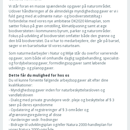
Vi står foran en masse spændende opgaver på naturområdet.
Udover håndteringen af de almindelige myndighedsopgaver er vi i
fuld gang med at udmønte natur- og biodiversitetstiltag i
forbindelse med vores nye ambitiøse DK2020 klimaplan, som
sætter fokus på grøn omstilling, klimatilpasning samt at øge
biodiversiteten i kommunens byrum, parker og naturområder.
Fokus på udvikling af biodiversitet omfatter både den grønne og
den blå biodiversitet. Da vi har to medarbejdere, der går på barsel,
søger vi en barselsvikar til vores naturteam.
Som naturmedarbejder i Natur og Miljø står du overfor varierende
opgaver, som både vil omhandle daglig sagsbehandling, specialist-
og fordybelsesopgaver, formidlingsopgaver samt løbende
udviklings- og planopgaver.
Dette får du mulighed for hos os
Du vil kunne forvente følgende arbejdsopgaver alt efter dine
kvalifikationer:
- Myndighedsopgaver inden for naturbeskyttelsesloven og
vandløbsloven
- Dialog med private grundejere vedr. pleje og beskyttelse af § 3
søer på deres ejendomme
- Opdatering af registreringer af § 3-områder og
afgrænsningsregulering af disse
- Vurderinger vedr. fredninger
- Bidrage til udviklingsplan og/eller Natura 2000-handleplan for
vores Natura 2000-område