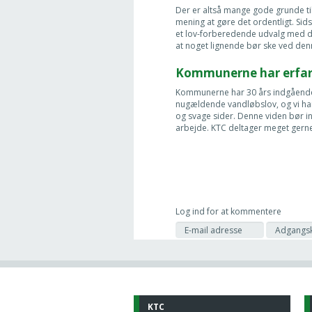
Der er altså mange gode grunde til
mening at gøre det ordentligt. Sid
et lov-forberedende udvalg med de
at noget lignende bør ske ved den
Kommunerne har erfar
Kommunerne har 30 års indgående 
nugældende vandløbslov, og vi har
og svage sider. Denne viden bør in
arbejde. KTC deltager meget gern
Log ind for at kommentere
KTC