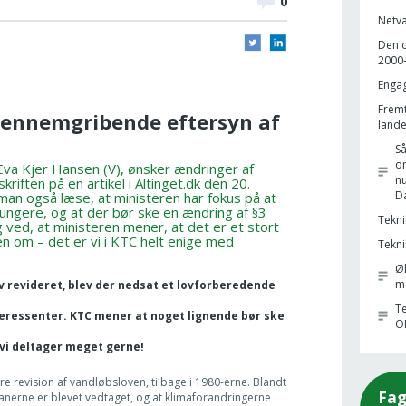
0
Netvæ
Den o
2000-
Engag
Fremt
 gennemgribende eftersyn af
lande
S
o
Eva Kjer Hansen (V), ønsker ændringer af
nu
riften på en artikel i Altinget.dk den 20.
D
 man også læse, at ministeren har fokus på at
ungere, og at der bør ske en ændring af §3
Tekni
 ved, at ministeren mener, at det er et stort
n om – det er vi i KTC helt enige med
Tekni
Øk
m
v revideret, blev der nedsat et lovforberedende
Te
teressenter. KTC mener at noget lignende bør ske
O
 vi deltager meget gerne!
re revision af vandløbsloven, tilbage i 1980-erne. Blandt
Fag
anerne er blevet vedtaget, og at klimaforandringerne