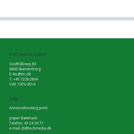
KTC Sekretariatet
Godthåbsvej 83
8660 Skanderborg
E:
ktc@ktc.dk
T: +45 7228 2804
CVR: 1976 0014
Salg
Annoncebooking print:
Jesper Bækmark
Telefon: 43 24 26 77 ·
e-mail:
jb@techmedia.dk