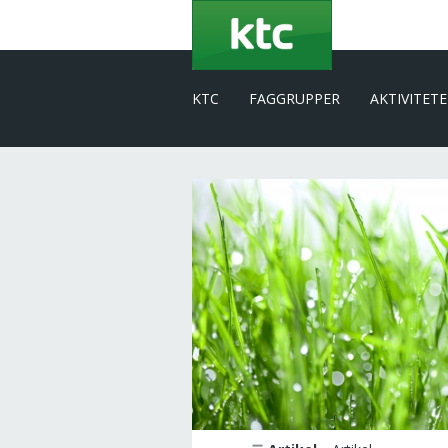
Gå
til
hovedindhold
KTC
FAGGRUPPER
AKTIVITET