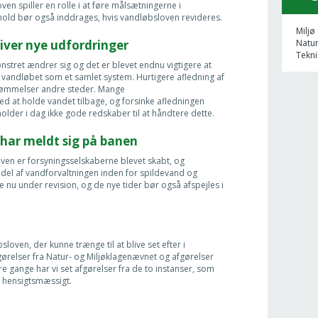
en spiller en rolle i at føre målsætningerne i
rhold bør også inddrages, hvis vandløbsloven revideres.
Miljø
Natu
iver nye udfordringer
Tekni
et ændrer sig og det er blevet endnu vigtigere at
 vandløbet som et samlet system. Hurtigere afledning af
vømmelser andre steder. Mange
d at holde vandet tilbage, og forsinke afledningen
lder i dag ikke gode redskaber til at håndtere dette.
har meldt sig på banen
oven er forsyningsselskaberne blevet skabt, og
 del af vandforvaltningen inden for spildevand og
 nu under revision, og de nye tider bør også afspejles i
oven, der kunne trænge til at blive set efter i
relser fra Natur- og Miljøklagenævnet og afgørelser
e gange har vi set afgørelser fra de to instanser, som
ke hensigtsmæssigt.