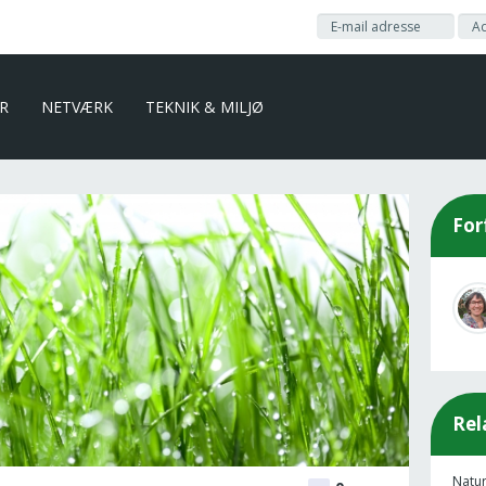
ER
NETVÆRK
TEKNIK & MILJØ
For
Rel
Natur