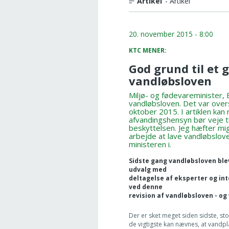
Artikel
- Artikel
20. november 2015 - 8:00
KTC MENER:
God grund til et
vandløbsloven
Miljø- og fødevareminister, 
vandløbsloven. Det var oversk
oktober 2015. I artiklen kan
afvandingshensyn bør veje t
beskyttelsen. Jeg hæfter mig
arbejde at lave vandløbslove
ministeren i.
Sidste gang vandløbsloven ble
udvalg med
deltagelse af eksperter og in
ved denne
revision af vandløbsloven - og
Der er sket meget siden sidste, sto
de vigtigste kan nævnes, at vandpl