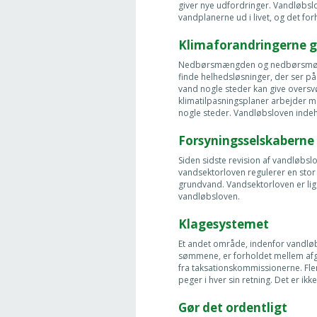
giver nye udfordringer. Vandløbslov
vandplanerne ud i livet, og det fo
Klimaforandringerne g
Nedbørsmængden og nedbørsmønstr
finde helhedsløsninger, der ser på
vand nogle steder kan give overs
klimatilpasningsplaner arbejder me
nogle steder. Vandløbsloven indeho
Forsyningsselskaberne 
Siden sidste revision af vandløbsl
vandsektorloven regulerer en stor
grundvand. Vandsektorloven er lige
vandløbsloven.
Klagesystemet
Et andet område, indenfor vandløbsl
sømmene, er forholdet mellem afgø
fra taksationskommissionerne. Fler
peger i hver sin retning. Det er ik
Gør det ordentligt