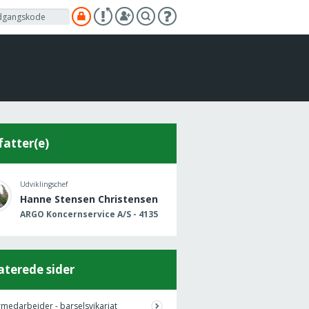
fatter(e)
Udviklingschef
Hanne Stensen Christensen
ARGO Koncernservice A/S - 4135
aterede sider
medarbejder - barselsvikariat