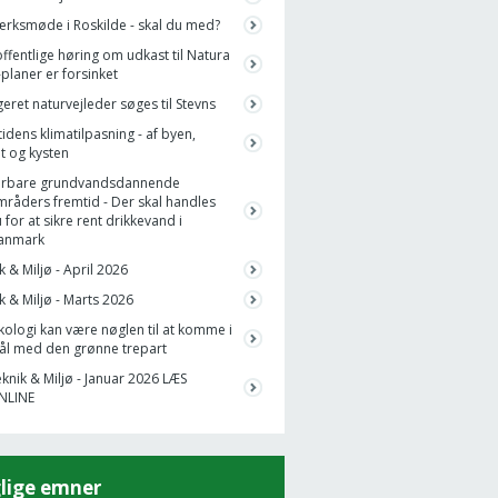
rksmøde i Roskilde - skal du med?
ffentlige høring om udkast til Natura
planer er forsinket
eret naturvejleder søges til Stevns
idens klimatilpasning - af byen,
t og kysten
årbare grundvandsdannende
mråders fremtid - Der skal handles
 for at sikre rent drikkevand i
anmark
k & Miljø - April 2026
k & Miljø - Marts 2026
ologi kan være nøglen til at komme i
ål med den grønne trepart
knik & Miljø - Januar 2026 LÆS
NLINE
lige emner