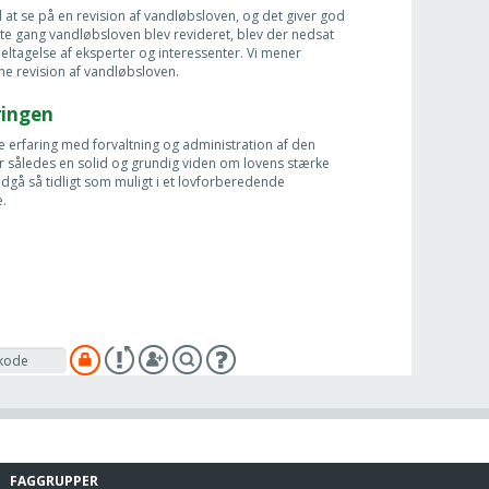
 at se på en revision af vandløbsloven, og det giver god
ste gang vandløbsloven blev revideret, blev der nedsat
ltagelse af eksperter og interessenter. Vi mener
ne revision af vandløbsloven.
ingen
erfaring med forvaltning og administration af den
 således en solid og grundig viden om lovens stærke
dgå så tidligt som muligt i et lovforberedende
e.
FAGGRUPPER