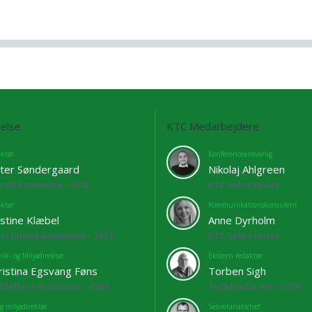
else
KTC Medarbejdere
ektør
Konferenceansvarlig
ter Søndergaard
Nikolaj Ahlgreen
lrød Kommune - 5272
KTC Sekretariat
ektør
Kommunikationskonsulent
istine Klæbel
Anne Dyrholm
bertslund Kommune - 2673
KTC Sekretariat
ik- og Miljødirektør
Ekstern redaktør
ristina Egsvang Føns
Torben Sigh
ddelfart Kommune - 4525
TechMedia A/S - 6769
g miljødirektør
Sekretariatschef