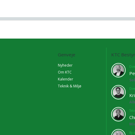
Genveje
KTC Bestyr
Nyheder
Dir
Om KTC
Pe
Kalender
So
Teknik & Miljø
Dir
Kr
Al
Tekn
Ch
Mi
By o