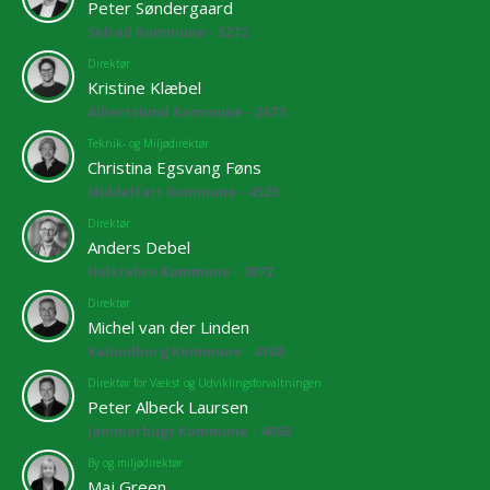
Peter Søndergaard
Solrød Kommune - 5272
Direktør
Kristine Klæbel
Albertslund Kommune - 2673
Teknik- og Miljødirektør
Christina Egsvang Føns
Middelfart Kommune - 4525
Direktør
Anders Debel
Holstebro Kommune - 3872
Direktør
Michel van der Linden
Kalundborg Kommune - 4108
Direktør for Vækst og Udviklingsforvaltningen
Peter Albeck Laursen
Jammerbugt Kommune - 4068
By og miljødirektør
Maj Green