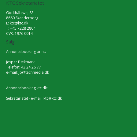
KTC Sekretariatet
Godthåbsvej 83
8660 Skanderborg
E:
ktc@ktc.dk
T: +45 7228 2804
CVR: 1976 0014
Salg
Annoncebooking print:
Jesper Bækmark
Telefon: 43 24 26 77 ·
e-mail:
jb@techmedia.dk
Annoncebooking ktc.dk:
Sekretariatet · e-mail:
ktc@ktc.dk