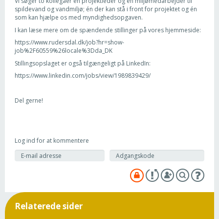
Vi søger to kollegaer en projektleder og en miljømedarbejder til
spildevand og vandmiljø; én der kan stå i front for projektet og én
som kan hjælpe os med myndighedsopgaven.
I kan læse mere om de spændende stillinger på vores hjemmeside:
https://www.rudersdal.dk/job?hr=show-
job%2F60559%26locale%3Dda_DK
Stillingsopslaget er også tilgængeligt på LinkedIn:
https://www.linkedin.com/jobs/view/1989839429/
Del gerne!
Log ind for at kommentere
Relaterede sider