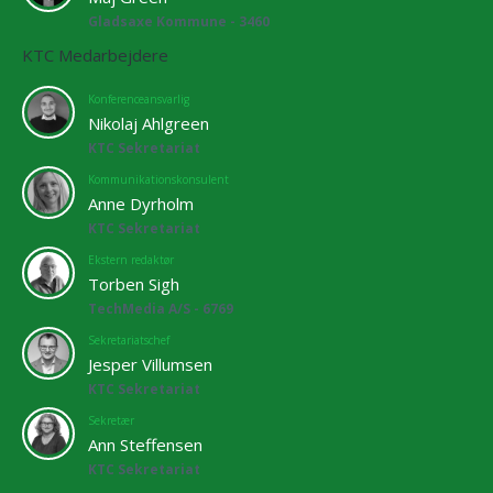
Gladsaxe Kommune - 3460
KTC Medarbejdere
Konferenceansvarlig
Nikolaj Ahlgreen
KTC Sekretariat
Kommunikationskonsulent
Anne Dyrholm
KTC Sekretariat
Ekstern redaktør
Torben Sigh
TechMedia A/S - 6769
Sekretariatschef
Jesper Villumsen
KTC Sekretariat
Sekretær
Ann Steffensen
KTC Sekretariat