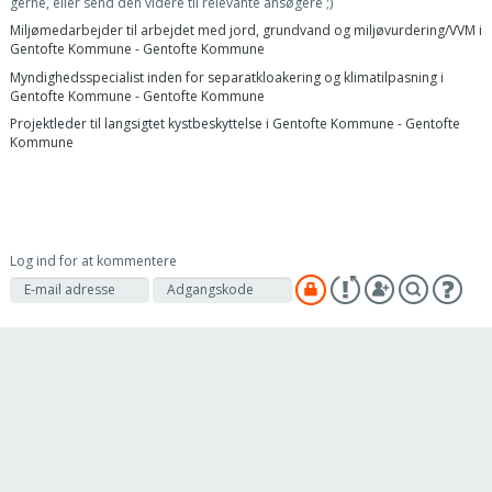
gerne, eller send den videre til relevante ansøgere ;)
Miljømedarbejder til arbejdet med jord, grundvand og miljøvurdering/VVM i
Gentofte Kommune - Gentofte Kommune
Myndighedsspecialist inden for separatkloakering og klimatilpasning i
Gentofte Kommune - Gentofte Kommune
Projektleder til langsigtet kystbeskyttelse i Gentofte Kommune - Gentofte
Kommune
Log ind for at kommentere