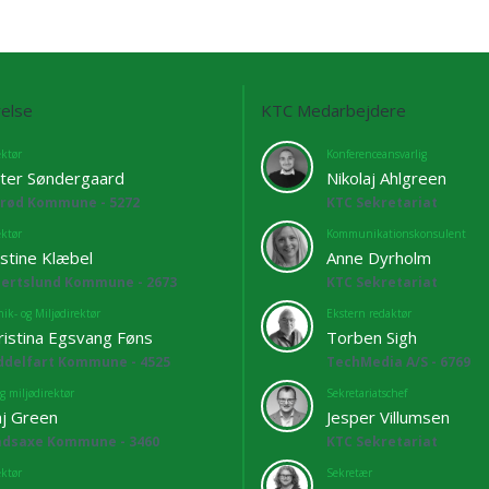
else
KTC Medarbejdere
ektør
Konferenceansvarlig
ter Søndergaard
Nikolaj Ahlgreen
lrød Kommune - 5272
KTC Sekretariat
ektør
Kommunikationskonsulent
istine Klæbel
Anne Dyrholm
bertslund Kommune - 2673
KTC Sekretariat
ik- og Miljødirektør
Ekstern redaktør
ristina Egsvang Føns
Torben Sigh
ddelfart Kommune - 4525
TechMedia A/S - 6769
g miljødirektør
Sekretariatschef
j Green
Jesper Villumsen
adsaxe Kommune - 3460
KTC Sekretariat
ektør
Sekretær