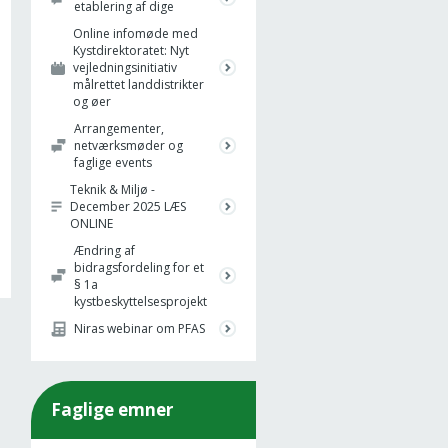
etablering af dige
Online infomøde med
Kystdirektoratet: Nyt
vejledningsinitiativ
målrettet landdistrikter
og øer
Arrangementer,
netværksmøder og
faglige events
Teknik & Miljø -
December 2025 LÆS
ONLINE
Ændring af
bidragsfordeling for et
§ 1a
kystbeskyttelsesprojekt
Niras webinar om PFAS
Faglige emner