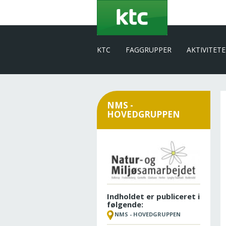
Gå
til
hovedindhold
KTC
FAGGRUPPER
AKTIVITET
NMS -
HOVEDGRUPPEN
Indholdet er publiceret i
følgende:
NMS - HOVEDGRUPPEN