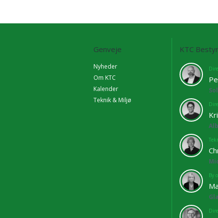
Genveje
KTC Bestyr
Nyheder
Dir
Om KTC
Pe
Kalender
So
Teknik & Miljø
Dir
Kr
Al
Tekn
Ch
Mi
By o
Ma
Gl
Dir