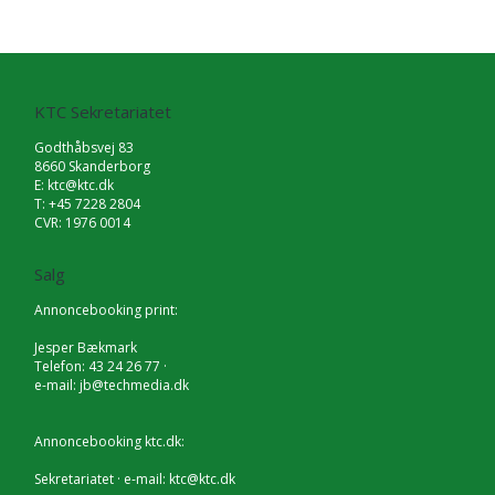
KTC Sekretariatet
Godthåbsvej 83
8660 Skanderborg
E:
ktc@ktc.dk
T: +45 7228 2804
CVR: 1976 0014
Salg
Annoncebooking print:
Jesper Bækmark
Telefon: 43 24 26 77 ·
e-mail:
jb@techmedia.dk
Annoncebooking ktc.dk:
Sekretariatet · e-mail:
ktc@ktc.dk