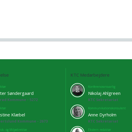
else
KTC Medarbejdere
ektør
Konferenceansvarlig
ter Søndergaard
Nikolaj Ahlgreen
lrød Kommune - 5272
KTC Sekretariat
ektør
Kommunikationskonsulent
istine Klæbel
Anne Dyrholm
bertslund Kommune - 2673
KTC Sekretariat
ik- og Miljødirektør
Ekstern redaktør