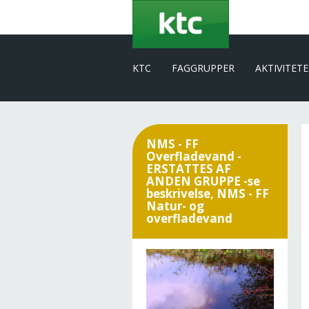
Gå
til
hovedindhold
KTC
FAGGRUPPER
AKTIVITET
NMS - FF
Overfladevand -
ERSTATTES AF
ANDEN GRUPPE -se
beskrivelse, NMS - FF
Natur- og
overfladevand