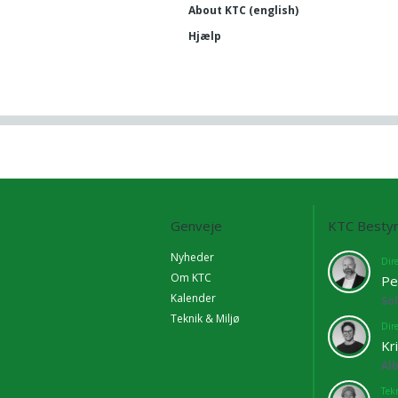
About KTC (english)
Hjælp
Genveje
KTC Bestyr
Nyheder
Dir
Om KTC
Pe
Kalender
So
Teknik & Miljø
Dir
Kr
Al
Tekn