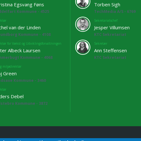
ristina Egsvang Føns
Torben Sigh
ddelfart Kommune - 4525
TechMedia A/S - 6769
ektør
Sekretariatschef
chel van der Linden
Jesper Villumsen
lundborg Kommune - 4108
KTC Sekretariat
ektør for Vækst og Udviklingsforvaltningen
Sekretær
ter Albeck Laursen
Ann Steffensen
mmerbugt Kommune - 4068
KTC Sekretariat
g miljødirektør
j Green
adsaxe Kommune - 3460
ektør
ders Debel
lstebro Kommune - 3872