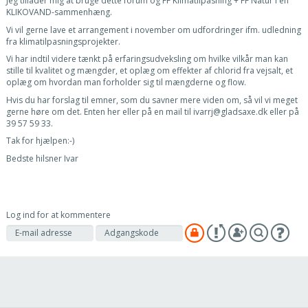
Jeg tillader mig at bruge dette forum og FF Klimatilpasning + FF Natur i en
KLIKOVAND-sammenhæng.
Vi vil gerne lave et arrangement i november om udfordringer ifm. udledning
fra klimatilpasningsprojekter.
Vi har indtil videre tænkt på erfaringsudveksling om hvilke vilkår man kan
stille til kvalitet og mængder, et oplæg om effekter af chlorid fra vejsalt, et
oplæg om hvordan man forholder sig til mængderne og flow.
Hvis du har forslag til emner, som du savner mere viden om, så vil vi meget
gerne høre om det. Enten her eller på en mail til ivarrj@gladsaxe.dk eller på
39 57 59 33.
Tak for hjælpen:-)
Bedste hilsner Ivar
Log ind for at kommentere