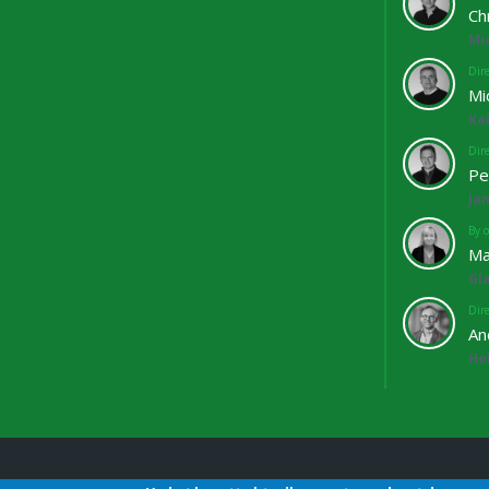
Ch
Mi
Dir
Mi
Ka
Dir
Pe
Ja
By o
Ma
Gl
Dir
An
Ho