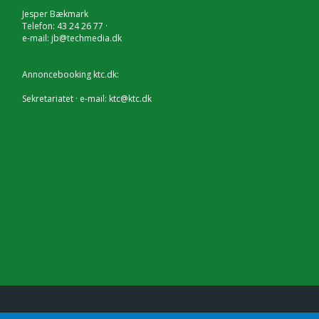
Jesper Bækmark
Telefon: 43 24 26 77 ·
e-mail:
jb@techmedia.dk
Annoncebooking ktc.dk:
Sekretariatet · e-mail:
ktc@ktc.dk