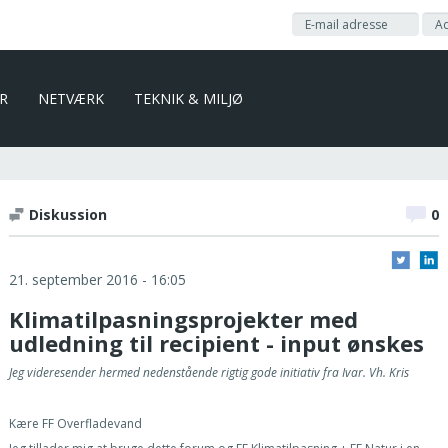
ER
NETVÆRK
TEKNIK & MILJØ
Diskussion
0
21. september 2016 - 16:05
Klimatilpasningsprojekter med
udledning til recipient - input ønskes
Jeg videresender hermed nedenstående rigtig gode initiativ fra Ivar. Vh. Kris
Kære FF Overfladevand