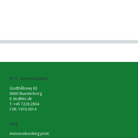
KTC Sekretariatet
Godthåbsvej 83
8660 Skanderborg
E:
ktc@ktc.dk
T: +45 7228 2804
CVR: 1976 0014
Salg
Annoncebooking print: