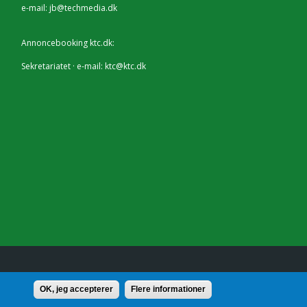
e-mail:
jb@techmedia.dk
Annoncebooking ktc.dk:
Sekretariatet · e-mail:
ktc@ktc.dk
lf.: 7228 2804 |
Kontakt
OK, jeg accepterer
Flere informationer