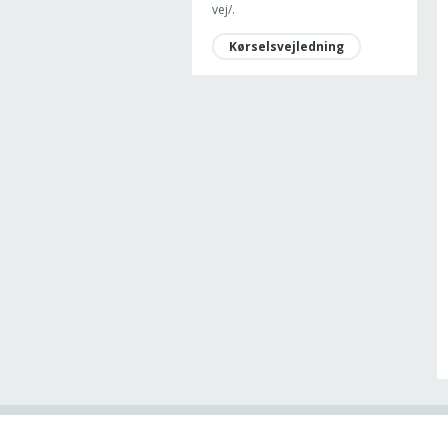
vej/.
Kørselsvejledning