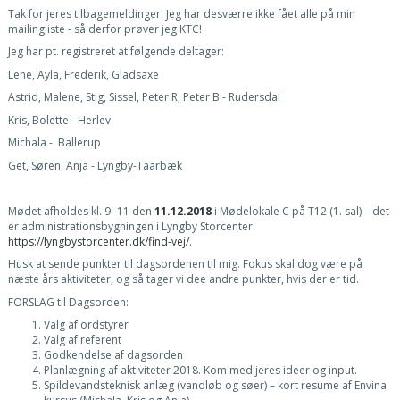
Tak for jeres tilbagemeldinger. Jeg har desværre ikke fået alle på min
mailingliste - så derfor prøver jeg KTC!
Jeg har pt. registreret at følgende deltager:
Lene, Ayla, Frederik, Gladsaxe
Astrid, Malene, Stig, Sissel, Peter R, Peter B - Rudersdal
Kris, Bolette - Herlev
Michala - Ballerup
Get, Søren, Anja - Lyngby-Taarbæk
Mødet afholdes kl. 9- 11 den
11.12.2018
i Mødelokale C på T12 (1. sal) – det
er administrationsbygningen i Lyngby Storcenter
https://lyngbystorcenter.dk/find-vej/
.
Husk at sende punkter til dagsordenen til mig. Fokus skal dog være på
næste års aktiviteter, og så tager vi dee andre punkter, hvis der er tid.
FORSLAG til Dagsorden:
Valg af ordstyrer
Valg af referent
Godkendelse af dagsorden
Planlægning af aktiviteter 2018. Kom med jeres ideer og input.
Spildevandsteknisk anlæg (vandløb og søer) – kort resume af Envina