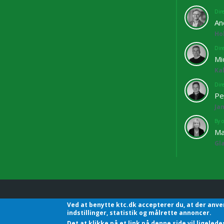
Dir
An
Ho
Dir
Mi
Ka
Dir
Pe
Ja
By o
Ma
Gl
Ved at benytte ktc.dk accepterer du, at der anve
KTC - Kommunalteknisk C
indstillinger, statistik og målrette annoncer.
Det at klikke på et link på denne side vil ligele