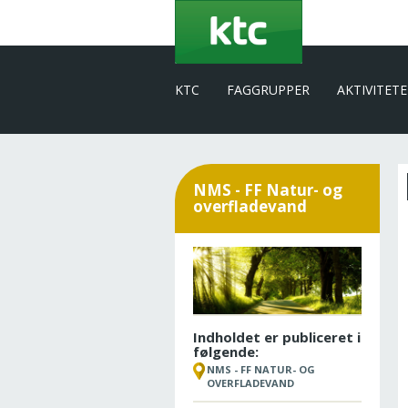
Gå
til
hovedindhold
KTC
FAGGRUPPER
AKTIVITET
NMS - FF Natur- og
overfladevand
Indholdet er publiceret i
følgende:
NMS - FF NATUR- OG
OVERFLADEVAND