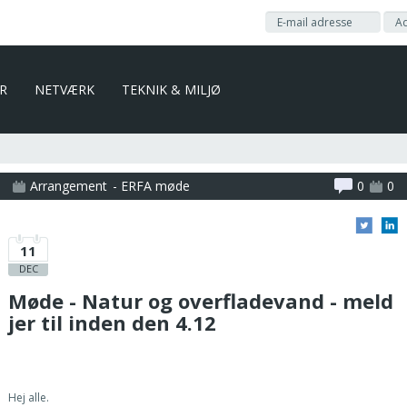
ER
NETVÆRK
TEKNIK & MILJØ
Arrangement
- ERFA møde
0
0
11
DEC
Møde - Natur og overfladevand - meld
jer til inden den 4.12
Hej alle.