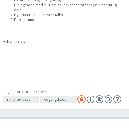
kursus (Michala, Kris og Anja)
Dialogmøde med MST om spildevandsområdet (herunderRBU) –
Anja
Nye Natura 2000 arealer (alle)
Bordet rundt
Mvh Anja og Kris
Log ind for at kommentere