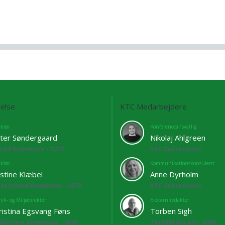
else
KTC Medarbejdere
ektør
Konferenceansvarlig
ter Søndergaard
Nikolaj Ahlgreen
lrød Kommune - 5272
KTC Sekretariat
ektør
Kommunikationskonsulent
istine Klæbel
Anne Dyrholm
bertslund Kommune - 2673
KTC Sekretariat
ik- og Miljødirektør
Ekstern redaktør
ristina Egsvang Føns
Torben Sigh
ddelfart Kommune - 4525
TechMedia A/S - 6769