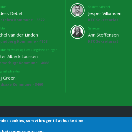
ektør
Sekretariatschef
ders Debel
Jesper Villumsen
lstebro Kommune - 3872
KTC Sekretariat
ektør
Sekretær
chel van der Linden
Ann Steffensen
lundborg Kommune - 4108
KTC Sekretariat
ektør for Vækst og Udviklingsforvaltningen
ter Albeck Laursen
mmerbugt Kommune - 4068
g miljødirektør
j Green
adsaxe Kommune - 3460
ndes cookies, som vi bruger til at huske dine
hefforening | Sekretariatet | Godthåbsvej83 | 8660 Skanderborg | T
des betragtes som accept.