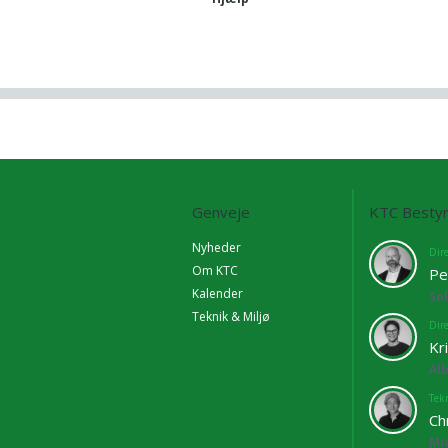
Genveje
KTC Bestyr
Nyheder
Dir
Om KTC
Pe
Kalender
So
Teknik & Miljø
Dir
Kr
Al
Tekn
Ch
Mi