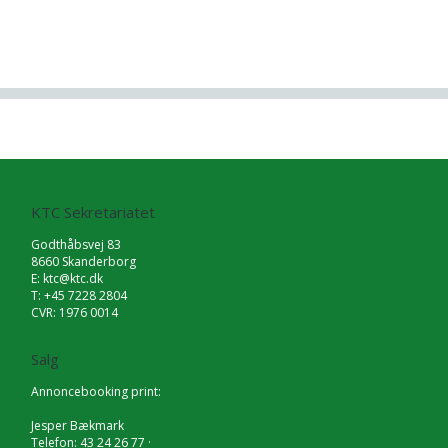
KTC Sekretariatet
Godthåbsvej 83
8660 Skanderborg
E:
ktc@ktc.dk
T: +45 7228 2804
CVR: 1976 0014
Salg
Annoncebooking print:
Jesper Bækmark
Telefon: 43 24 26 77 ·