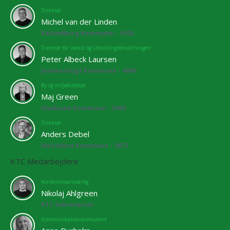
Direktør
Michel van der Linden
Kalundborg Kommune - 4108
Direktør for Vækst og Udviklingsforvaltningen
Peter Albeck Laursen
Jammerbugt Kommune - 4068
By og miljødirektør
Maj Green
Gladsaxe Kommune - 3460
Direktør
Anders Debel
Holstebro Kommune - 3872
KTC Medarbejdere
Konferenceansvarlig
Nikolaj Ahlgreen
KTC Sekretariat
Kommunikationskonsulent