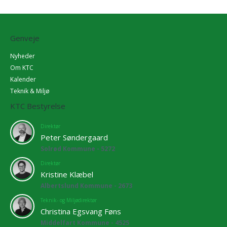
Genveje
Nyheder
Om KTC
Kalender
Teknik & Miljø
KTC Bestyrelse
Direktør
Peter Søndergaard
Solrød Kommune - 5272
Direktør
Kristine Klæbel
Albertslund Kommune - 2673
Teknik- og Miljødirektør
Christina Egsvang Føns
Middelfart Kommune - 4525