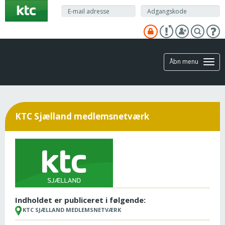
Gå
til
hovedindhold
Åbn menu
KTC Sjælland medlemsnetværk
Indholdet er publiceret i følgende:
KTC SJÆLLAND MEDLEMSNETVÆRK