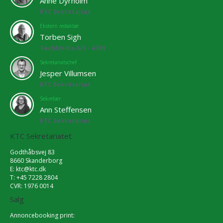
Anne Dyrholm
KTC Sekretariat
Ekstern redaktør
Torben Sigh
TechMedia A/S - 6769
Sekretariatschef
Jesper Villumsen
KTC Sekretariat
Sekretær
Ann Steffensen
KTC Sekretariat
KTC Sekretariatet
Godthåbsvej 83
8660 Skanderborg
E:
ktc@ktc.dk
T: +45 7228 2804
CVR: 1976 0014
Salg
Annoncebooking print: