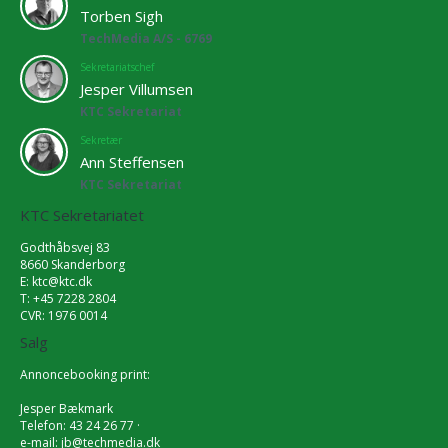
Torben Sigh
TechMedia A/S - 6769
Sekretariatschef
Jesper Villumsen
KTC Sekretariat
Sekretær
Ann Steffensen
KTC Sekretariat
KTC Sekretariatet
Godthåbsvej 83
8660 Skanderborg
E:
ktc@ktc.dk
T: +45 7228 2804
CVR: 1976 0014
Salg
Annoncebooking print:
Jesper Bækmark
Telefon: 43 24 26 77 ·
e-mail:
jb@techmedia.dk