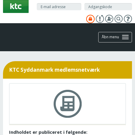
Gå
til
hovedindhold
Åbn menu
KTC Syddanmark medlemsnetværk
Indholdet er publiceret i følgende: