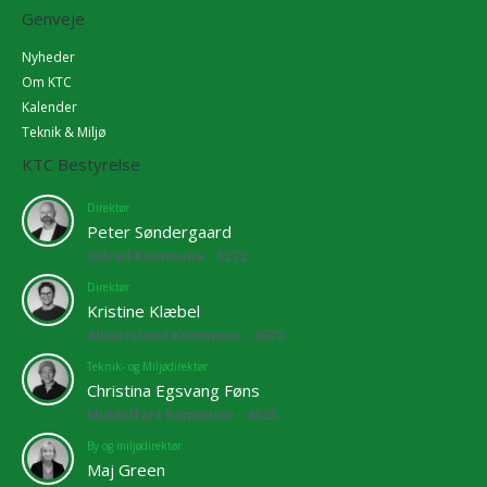
Genveje
Nyheder
Om KTC
Kalender
Teknik & Miljø
KTC Bestyrelse
Direktør
Peter Søndergaard
Solrød Kommune - 5272
Direktør
Kristine Klæbel
Albertslund Kommune - 2673
Teknik- og Miljødirektør
Christina Egsvang Føns
Middelfart Kommune - 4525
By og miljødirektør
Maj Green