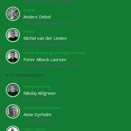
Gladsaxe Kommune - 3460
Direktør
Anders Debel
Holstebro Kommune - 3872
Direktør
Michel van der Linden
Kalundborg Kommune - 4108
Direktør for Vækst og Udviklingsforvaltningen
Peter Albeck Laursen
Jammerbugt Kommune - 4068
KTC Medarbejdere
Konferenceansvarlig
Nikolaj Ahlgreen
KTC Sekretariat
Kommunikationskonsulent
Anne Dyrholm
KTC Sekretariat
Ekstern redaktør