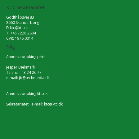
KTC Sekretariatet
Godthåbsvej 83
8660 Skanderborg
E:
ktc@ktc.dk
T: +45 7228 2804
CVR: 1976 0014
Salg
Annoncebooking print:
Jesper Bækmark
Telefon: 43 24 26 77 ·
e-mail:
jb@techmedia.dk
Annoncebooking ktc.dk:
Sekretariatet · e-mail:
ktc@ktc.dk