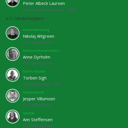
Peter Albeck Laursen
Jammerbugt Kommune - 4068
KTC Medarbejdere
Konferenceansvarlig
Nikolaj Ahlgreen
KTC Sekretariat
Kommunikationskonsulent
Anne Dyrholm
KTC Sekretariat
Ekstern redaktør
Torben Sigh
TechMedia A/S - 6769
Sekretariatschef
Jesper Villumsen
KTC Sekretariat
Sekretær
Ann Steffensen
KTC Sekretariat