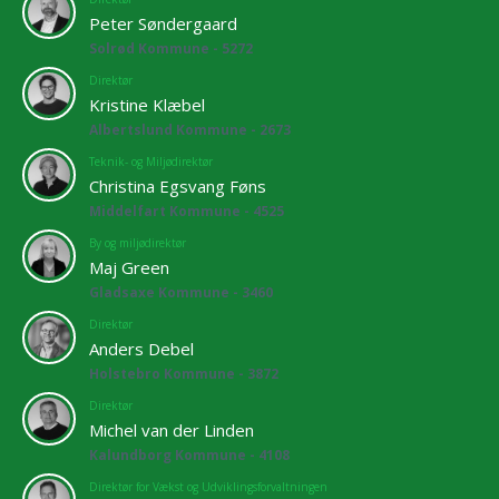
Peter Søndergaard
Solrød Kommune - 5272
Direktør
Kristine Klæbel
Albertslund Kommune - 2673
Teknik- og Miljødirektør
Christina Egsvang Føns
Middelfart Kommune - 4525
By og miljødirektør
Maj Green
Gladsaxe Kommune - 3460
Direktør
Anders Debel
Holstebro Kommune - 3872
Direktør
Michel van der Linden
Kalundborg Kommune - 4108
Direktør for Vækst og Udviklingsforvaltningen