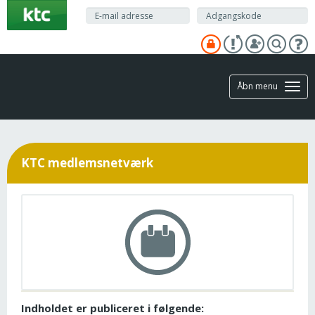
Gå
til
hovedindhold
Åbn menu
KTC medlemsnetværk
Indholdet er publiceret i følgende: