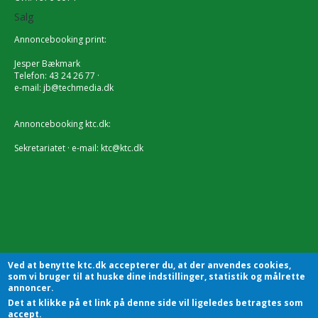
Salg
Annoncebooking print:
Jesper Bækmark
Telefon: 43 24 26 77 ·
e-mail:
jb@techmedia.dk
Annoncebooking ktc.dk:
Sekretariatet · e-mail:
ktc@ktc.dk
Ved at benytte ktc.dk accepterer du, at der anvendes cookies,
som vi bruger til at huske dine indstillinger, statistik og målrette
annoncer.
Det at klikke på et link på denne side vil ligeledes betragtes som
accept.
KTC - Kommunalteknisk Chefforening | Sekretariatet |