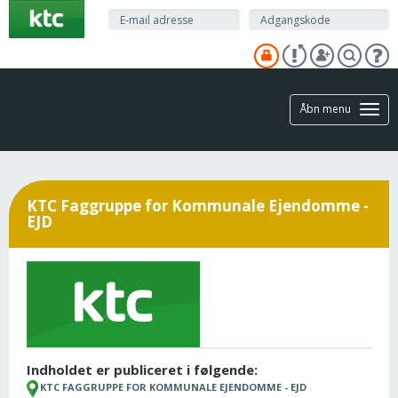
Gå
til
hovedindhold
Åbn menu
KTC Faggruppe for Kommunale Ejendomme -
EJD
Indholdet er publiceret i følgende:
KTC FAGGRUPPE FOR KOMMUNALE EJENDOMME - EJD