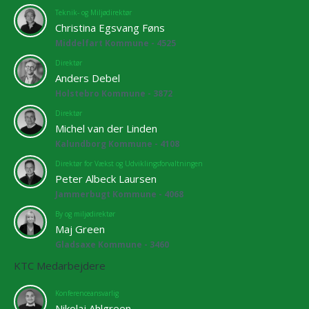
Teknik- og Miljødirektør
Christina Egsvang Føns
Middelfart Kommune - 4525
Direktør
Anders Debel
Holstebro Kommune - 3872
Direktør
Michel van der Linden
Kalundborg Kommune - 4108
Direktør for Vækst og Udviklingsforvaltningen
Peter Albeck Laursen
Jammerbugt Kommune - 4068
By og miljødirektør
Maj Green
Gladsaxe Kommune - 3460
KTC Medarbejdere
Konferenceansvarlig
Nikolaj Ahlgreen