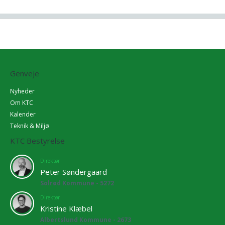
Genveje
Nyheder
Om KTC
Kalender
Teknik & Miljø
KTC Bestyrelse
Direktør
Peter Søndergaard
Solrød Kommune - 5272
Direktør
Kristine Klæbel
Albertslund Kommune - 2673