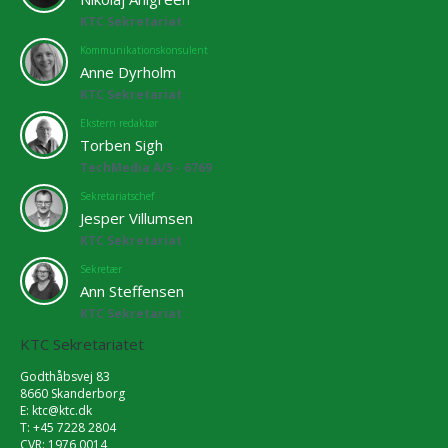
KTC Sekretariat
Kommunikationskonsulent
Anne Dyrholm
KTC Sekretariat
Ekstern redaktør
Torben Sigh
TechMedia A/S - 6769
Sekretariatschef
Jesper Villumsen
KTC Sekretariat
Sekretær
Ann Steffensen
KTC Sekretariat
KTC Sekretariatet
Godthåbsvej 83
8660 Skanderborg
E:
ktc@ktc.dk
T: +45 7228 2804
CVR: 1976 0014