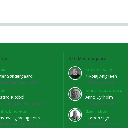
else
KTC Medarbejdere
ektør
Konferenceansvarlig
ter Søndergaard
Nikolaj Ahlgreen
lrød Kommune - 5272
KTC Sekretariat
ektør
Kommunikationskonsulent
istine Klæbel
Anne Dyrholm
bertslund Kommune - 2673
KTC Sekretariat
ik- og Miljødirektør
Ekstern redaktør
ristina Egsvang Føns
Torben Sigh
ddelfart Kommune - 4525
TechMedia A/S - 6769