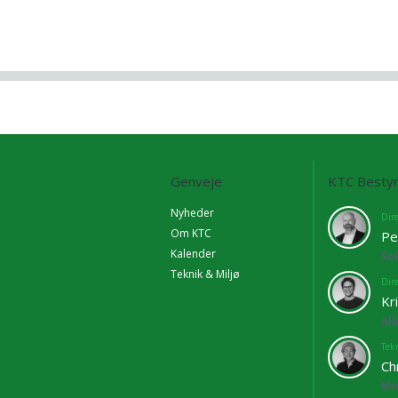
Genveje
KTC Bestyr
Nyheder
Dir
Om KTC
Pe
Kalender
So
Teknik & Miljø
Dir
Kr
Al
Tekn
Ch
Mi