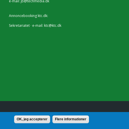
e-mail:
jb@techmedia.dk
Annoncebooking ktc.dk:
Sekretariatet · e-mail:
ktc@ktc.dk
lf.: 7228 2804 |
Kontakt
OK, jeg accepterer
Flere informationer