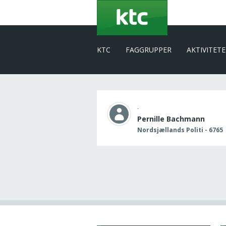
Gå
til
hovedindhold
KTC
FAGGRUPPER
AKTIVITET
-
Pernille Bachmann
Nordsjællands Politi - 6765