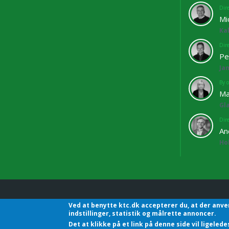
Dir
Mi
Ka
Dir
Pe
Ja
By o
Ma
Gl
Dir
An
Ho
Ved at benytte ktc.dk accepterer du, at der anve
KTC - Kommunalteknisk C
indstillinger, statistik og målrette annoncer.
Det at klikke på et link på denne side vil ligele