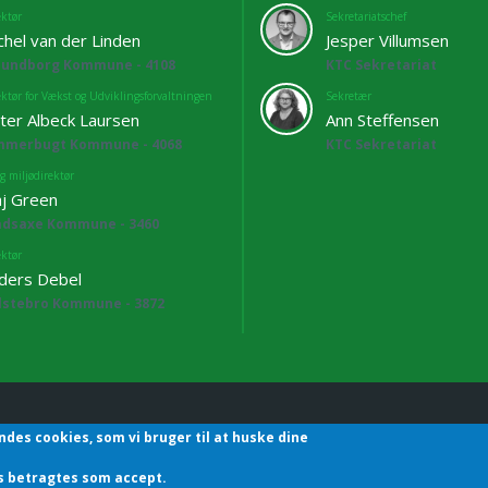
ektør
Sekretariatschef
chel van der Linden
Jesper Villumsen
lundborg Kommune - 4108
KTC Sekretariat
ektør for Vækst og Udviklingsforvaltningen
Sekretær
ter Albeck Laursen
Ann Steffensen
mmerbugt Kommune - 4068
KTC Sekretariat
g miljødirektør
j Green
adsaxe Kommune - 3460
ektør
ders Debel
lstebro Kommune - 3872
ndes cookies, som vi bruger til at huske dine
hefforening | Sekretariatet | Godthåbsvej83 | 8660 Skanderborg | T
des betragtes som accept.