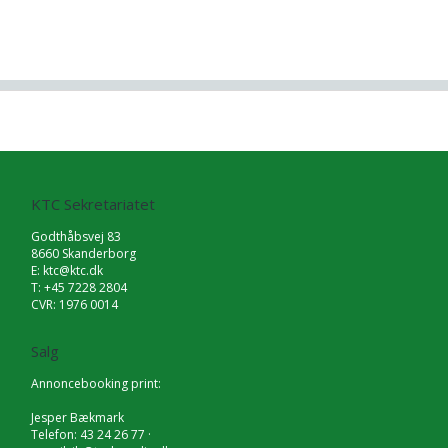
KTC Sekretariatet
Godthåbsvej 83
8660 Skanderborg
E:
ktc@ktc.dk
T: +45 7228 2804
CVR: 1976 0014
Salg
Annoncebooking print:
Jesper Bækmark
Telefon: 43 24 26 77 ·