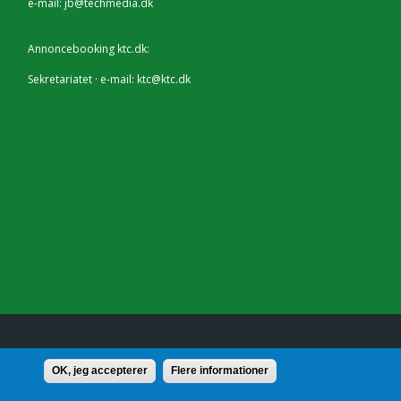
e-mail:
jb@techmedia.dk
Annoncebooking ktc.dk:
Sekretariatet · e-mail:
ktc@ktc.dk
lf.: 7228 2804 |
Kontakt
OK, jeg accepterer
Flere informationer