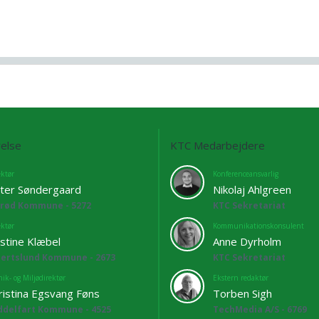
else
KTC Medarbejdere
ektør
Konferenceansvarlig
ter Søndergaard
Nikolaj Ahlgreen
lrød Kommune - 5272
KTC Sekretariat
ektør
Kommunikationskonsulent
istine Klæbel
Anne Dyrholm
bertslund Kommune - 2673
KTC Sekretariat
ik- og Miljødirektør
Ekstern redaktør
ristina Egsvang Føns
Torben Sigh
ddelfart Kommune - 4525
TechMedia A/S - 6769