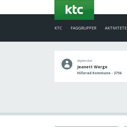
Gå
til
hovedindhold
KTC
FAGGRUPPER
AKTIVITET
Vejtekniker
Jeanett Werge
Hillerød Kommune - 3756