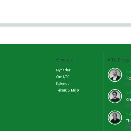
Genveje
KTC Bestyr
Nyheder
Dir
Om KTC
Pe
Kalender
So
Teknik & Miljø
Dir
Kr
Al
Tekn
Ch
Mi