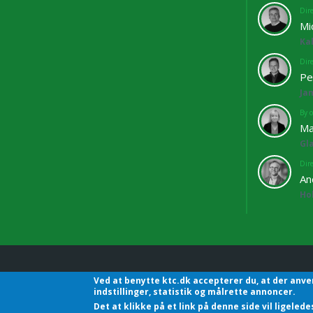
Dir
Mi
Ka
Dir
Pe
Ja
By o
Ma
Gl
Dir
An
Ho
Ved at benytte ktc.dk accepterer du, at der anve
KTC - Kommunalteknisk C
indstillinger, statistik og målrette annoncer.
Det at klikke på et link på denne side vil ligele