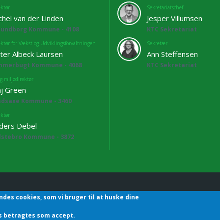
ektør
Sekretariatschef
chel van der Linden
Jesper Villumsen
lundborg Kommune - 4108
KTC Sekretariat
ektør for Vækst og Udviklingsforvaltningen
Sekretær
ter Albeck Laursen
Ann Steffensen
mmerbugt Kommune - 4068
KTC Sekretariat
g miljødirektør
j Green
adsaxe Kommune - 3460
ektør
ders Debel
lstebro Kommune - 3872
ndes cookies, som vi bruger til at huske dine
hefforening | Sekretariatet | Godthåbsvej83 | 8660 Skanderborg | T
des betragtes som accept.