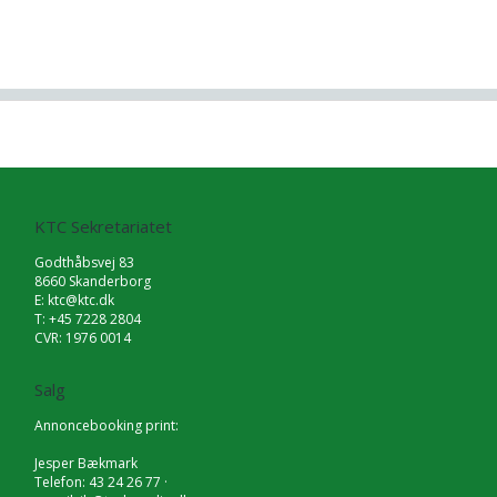
KTC Sekretariatet
Godthåbsvej 83
8660 Skanderborg
E:
ktc@ktc.dk
T: +45 7228 2804
CVR: 1976 0014
Salg
Annoncebooking print:
Jesper Bækmark
Telefon: 43 24 26 77 ·