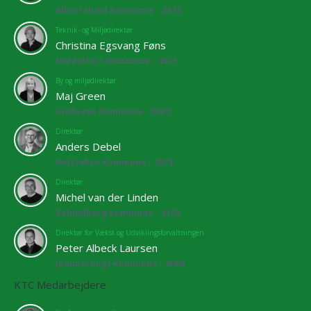
Albertslund Kommune - 2673
Teknik- og Miljødirektør
Christina Egsvang Føns
Middelfart Kommune - 4525
By og miljødirektør
Maj Green
Gladsaxe Kommune - 3460
Direktør
Anders Debel
Holstebro Kommune - 3872
Direktør
Michel van der Linden
Kalundborg Kommune - 4108
Direktør for Vækst og Udviklingsforvaltningen
Peter Albeck Laursen
Jammerbugt Kommune - 4068
KTC Medarbejdere