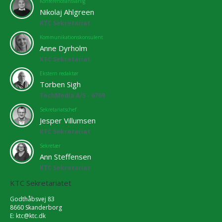
Konferenceansvarlig
Nikolaj Ahlgreen
KTC Sekretariat
Kommunikationskonsulent
Anne Dyrholm
KTC Sekretariat
Ekstern redaktør
Torben Sigh
TechMedia A/S - 6769
Sekretariatschef
Jesper Villumsen
KTC Sekretariat
Sekretær
Ann Steffensen
KTC Sekretariat
KTC Sekretariatet
Godthåbsvej 83
8660 Skanderborg
E:
ktc@ktc.dk