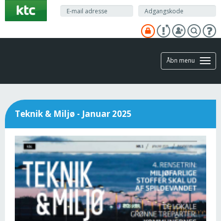
Gå
til
hovedindhold
Åbn menu
Teknik & Miljø - Januar 2025