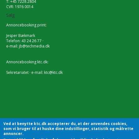
T: +45 7228 2804
CVR: 1976 0014
Salg
Annoncebooking print:
Jesper Bækmark
Telefon: 43 24 26 77 ·
e-mail:
jb@techmedia.dk
Annoncebooking ktc.dk:
Sekretariatet · e-mail:
ktc@ktc.dk
Ved at benytte ktc.dk accepterer du, at der anvendes cookies,
som vi bruger til at huske dine indstillinger, statistik og målrette
annoncer.