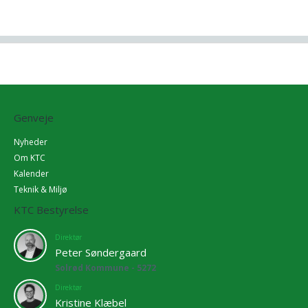
Genveje
Nyheder
Om KTC
Kalender
Teknik & Miljø
KTC Bestyrelse
Direktør
Peter Søndergaard
Solrød Kommune - 5272
Direktør
Kristine Klæbel