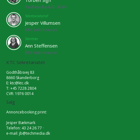
TechMedia A/S - 6769
Sekretariatschef
Jesper Villumsen
KTC Sekretariat
Sekretær
Ann Steffensen
KTC Sekretariat
KTC Sekretariatet
Godthåbsvej 83
8660 Skanderborg
E:
ktc@ktc.dk
T: +45 7228 2804
CVR: 1976 0014
Salg
Annoncebooking print:
Jesper Bækmark
Telefon: 43 24 26 77 ·
e-mail:
jb@techmedia.dk