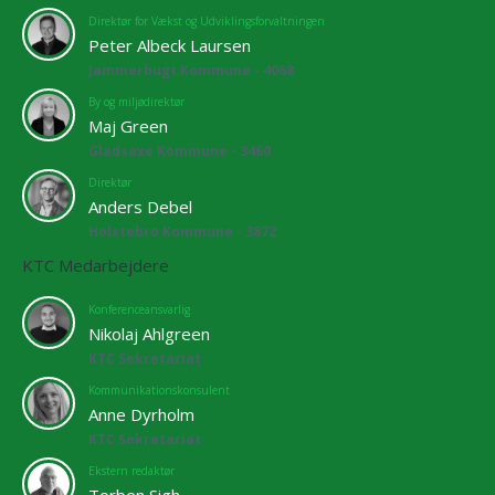
Direktør for Vækst og Udviklingsforvaltningen
Peter Albeck Laursen
Jammerbugt Kommune - 4068
By og miljødirektør
Maj Green
Gladsaxe Kommune - 3460
Direktør
Anders Debel
Holstebro Kommune - 3872
KTC Medarbejdere
Konferenceansvarlig
Nikolaj Ahlgreen
KTC Sekretariat
Kommunikationskonsulent
Anne Dyrholm
KTC Sekretariat
Ekstern redaktør
Torben Sigh