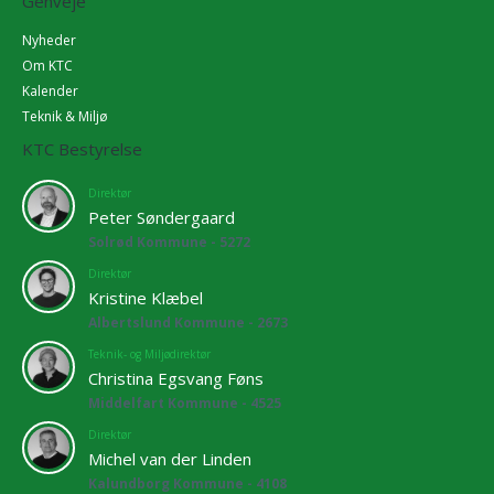
Genveje
Nyheder
Om KTC
Kalender
Teknik & Miljø
KTC Bestyrelse
Direktør
Peter Søndergaard
Solrød Kommune - 5272
Direktør
Kristine Klæbel
Albertslund Kommune - 2673
Teknik- og Miljødirektør
Christina Egsvang Føns
Middelfart Kommune - 4525
Direktør
Michel van der Linden
Kalundborg Kommune - 4108