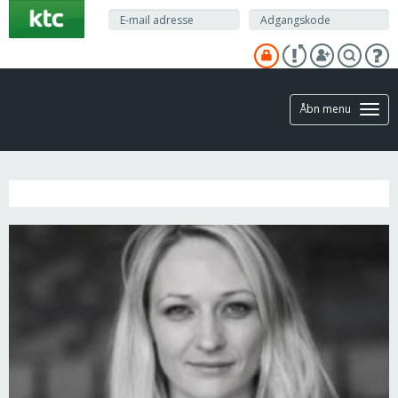
Gå
til
hovedindhold
Åbn menu