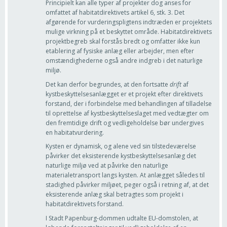
Principielt kan alle typer af projekter dog anses for
omfattet af habitatdirektivets artikel 6, stk. 3. Det
afgørende for vurderingspligtens indtræden er projektets
mulige virkning på et beskyttet område. Habitatdirektivets
projektbegreb skal forstås bredt og omfatter ikke kun
etablering af fysiske anlæg eller arbejder, men efter
omstændighederne også andre indgreb i det naturlige
miljø.
Det kan derfor begrundes, at den fortsatte
drift
af
kystbeskyttelsesanlægget er et projekt efter direktivets
forstand, der i forbindelse med behandlingen af tilladelse
til oprettelse af kystbeskyttelseslaget med vedtægter om
den fremtidige drift og vedligeholdelse bør undergives
en habitatvurdering.
Kysten er dynamisk, og alene ved sin tilstedeværelse
påvirker det eksisterende kystbeskyttelsesanlæg det
naturlige miljø ved at påvirke den naturlige
materialetransport langs kysten. At anlægget således til
stadighed påvirker miljøet, peger også i retning af, at det
eksisterende anlæg skal betragtes som projekt i
habitatdirektivets forstand.
I Stadt Papenburg-dommen udtalte EU-domstolen, at