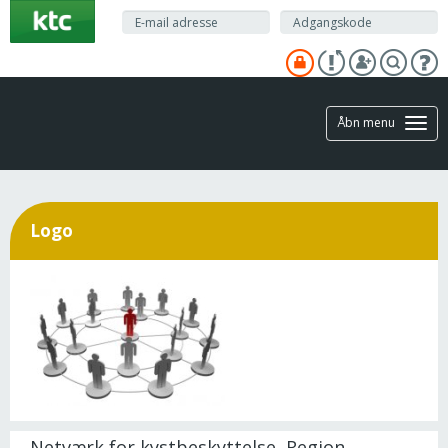
Gå
til
hovedindhold
Åbn menu
Logo
Netværk for kystbeskyttelse, Region