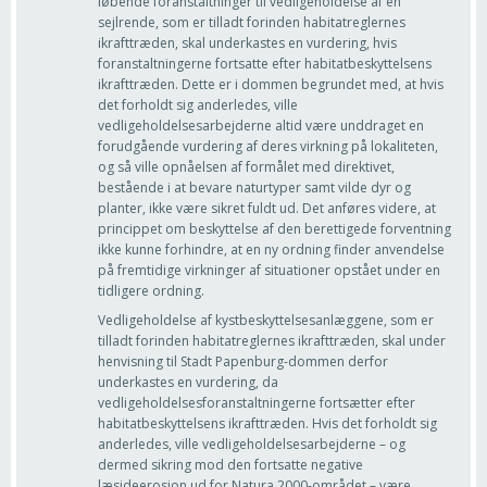
løbende foranstaltninger til vedligeholdelse af en
sejlrende, som er tilladt forinden habitatreglernes
ikrafttræden, skal underkastes en vurdering, hvis
foranstaltningerne fortsatte efter habitatbeskyttelsens
ikrafttræden. Dette er i dommen begrundet med, at hvis
det forholdt sig anderledes, ville
vedligeholdelsesarbejderne altid være unddraget en
forudgående vurdering af deres virkning på lokaliteten,
og så ville opnåelsen af formålet med direktivet,
bestående i at bevare naturtyper samt vilde dyr og
planter, ikke være sikret fuldt ud. Det anføres videre, at
princippet om beskyttelse af den berettigede forventning
ikke kunne forhindre, at en ny ordning finder anvendelse
på fremtidige virkninger af situationer opstået under en
tidligere ordning.
Vedligeholdelse af kystbeskyttelsesanlæggene, som er
tilladt forinden habitatreglernes ikrafttræden, skal under
henvisning til Stadt Papenburg-dommen derfor
underkastes en vurdering, da
vedligeholdelsesforanstaltningerne fortsætter efter
habitatbeskyttelsens ikrafttræden. Hvis det forholdt sig
anderledes, ville vedligeholdelsesarbejderne – og
dermed sikring mod den fortsatte negative
læsideerosion ud for Natura 2000-området – være