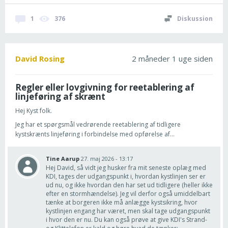
1
376
Diskussion
David Rosing
2 måneder 1 uge siden
Regler eller lovgivning for reetablering af
linjeføring af skrænt
Hej Kyst folk.
Jeg har et spørgsmål vedrørende reetablering af tidligere
kystskrænts linjeføring i forbindelse med opførelse af...
Tine Aarup
27. maj 2026 - 13:17
Hej David, så vidt jeg husker fra mit seneste oplæg med
KDI, tages der udgangspunkt i, hvordan kystlinjen ser er
ud nu, og ikke hvordan den har set ud tidligere (heller ikke
efter en stormhændelse). Jeg vil derfor også umiddelbart
tænke at borgeren ikke må anlægge kystsikring, hvor
kystlinjen engang har været, men skal tage udgangspunkt
i hvor den er nu. Du kan også prøve at give KDI's Strand-