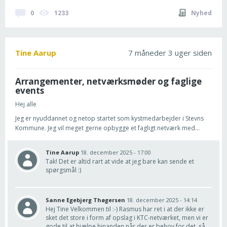
0
1233
Nyhed
Tine Aarup
7 måneder 3 uger siden
Arrangementer, netværksmøder og faglige
events
Hej alle
Jeg er nyuddannet og netop startet som kystmedarbejder i Stevns
Kommune. Jeg vil meget gerne opbygge et fagligt netværk med...
Tine Aarup
18. december 2025 - 17:00
Tak! Det er altid rart at vide at jeg bare kan sende et
spørgsmål :)
Sanne Egebjerg Thøgersen
18. december 2025 - 14:14
Hej Tine Velkommen til :-) Rasmus har ret i at der ikke er
sket det store i form af opslag i KTC-netværket, men vi er
gode til at hjælpe hinanden når der er behov for det, så