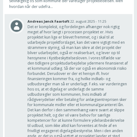
selvfølgelig os som kommune der varetager projektledelsen. Men
hvordan når der udefra...
Andreas Jønck Faartoft
22. august 2025 - 11:25
Det er komplekst, og fordelingen afhænger nok rigtig
meget af hvor langt i processen projektet er. Hvis
projektet kun lige er blevet fremmet, og i skal til at
udarbejde projektforslaget, kan det være vigtigt med en
strammere styring, så man kan sikre at det projekt der
bliver udarbejdet, også er realiserbart, og lever op til
hensynene i Kystbeskyttelsesloven. I vores tilfælde var
den tidligere projektudarbejdelse ydermere finansieret af
et kommunal udlæg. Så der var også en økonomisk risiko
forbundet. Derudover er der et hensyn ift. hvor
finansieringen kommer fra, og hvilke indkøb- og
udbudsregler man så er underlagt. F.eks. var vurderingen
hos os, at et digelag er underlagt de samme
udbudsregler som kommunen, hvis indkøb af
rådgiverydelser eller betaling for anlægsentreprisen sker
for kommunale midler eller et kommunalgaranteret lån.
Det kan derfor i den sammenhæng være svært at slippe
projektet helt, og der vil være behov for særlige
kompetencer for at kunne formulere ydelsesbeskrivelse
til udbud, som ikke altid kan forventes at finde af en
frivilligt engageret digelagsbestyrelse. Men i den anden
ende, er det jo også vigtigt at projektet lander et sted