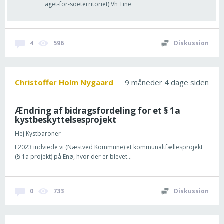
aget-for-soeterritoriet) Vh Tine
4
596
Diskussion
Christoffer Holm Nygaard
9 måneder 4 dage siden
Ændring af bidragsfordeling for et § 1a
kystbeskyttelsesprojekt
Hej Kystbaroner
I 2023 indviede vi (Næstved Kommune) et kommunaltfællesprojekt
(§ 1a projekt) på Enø, hvor der er blevet...
0
733
Diskussion