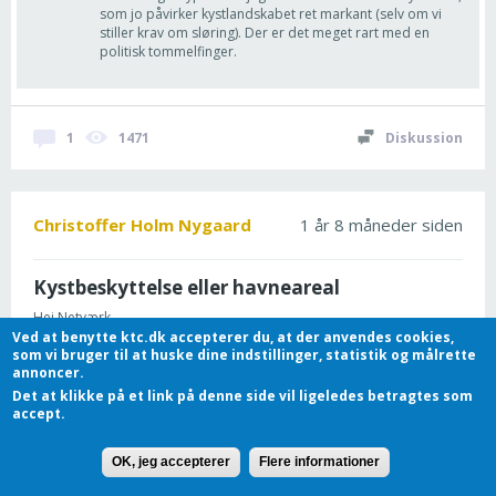
som jo påvirker kystlandskabet ret markant (selv om vi
stiller krav om sløring). Der er det meget rart med en
politisk tommelfinger.
1
1471
Diskussion
Christoffer Holm Nygaard
1 år 8 måneder siden
Kystbeskyttelse eller havneareal
Hej Netværk
Ved at benytte ktc.dk accepterer du, at der anvendes cookies,
som vi bruger til at huske dine indstillinger, statistik og målrette
Jeg er ny både i netværket og i myndighedsarbejdet inden for
annoncer.
kystbeskyttelsesfeltet, så jeg håber at kunne grave...
Det at klikke på et link på denne side vil ligeledes betragtes som
accept.
Rasmus Kruse Andreasen
26. november 2024 - 9:52
Hej Christoffer Hvis anlægget er kystbeskyttelse, vil jeg
OK, jeg accepterer
Flere informationer
mene det stadigvæk er kommunen, der skal meddele