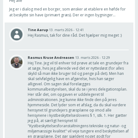
Hej alle
Jeg er i dialog med en borger, som ønsker at etablere en høfde for
at beskytte sin have (primært græs). Der er ingen bygninger...
Tine Aarup
13. marts 2026 - 12:41
Hej Rasmus, tak for dine råd. Det hjælper mig meget :)
Rasmus Kruse Andreasen
13. marts 2026 - 12:29
Hej Tine. Jeg vil til enhver tid prøve at tale en grundejer fra
at søge, hvis jeg allerede ved det er nyttesløst (for alles
skyld så man ikke bruger tid og penge på det). Men han
skal selvfølgelig have en afgørelse, hvis han søger
alligevel. Om sagen skal forelægges
kommunalbestyrelsen, skal du se i jeres delegationsplan.
Her står det, om opgaven er uddelegeret til
administrationen. Jeg kunne ikke finde den på jeres
hjemmeside. Det lyder som et afslag, da du skal vurdere
hensynet til grundejers græsplæne op imod alle
hensynene i kystbeskyttelseslovens § 1, stk. 1. Her gætter
jeg på, at særligt hensynet til
"Kystbeskyttelsesforanstaltningens tekniske og natur- og
miljømæssige kvalitet" vil veje tungere end beskyttelsen af
en græsplæne. Det gør sjældent noget godt for