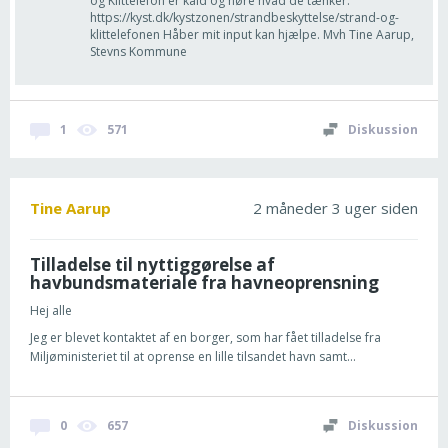
og Klittelefon er kald og høre hvad de tænker:
https://kyst.dk/kystzonen/strandbeskyttelse/strand-og-
klittelefonen Håber mit input kan hjælpe. Mvh Tine Aarup,
Stevns Kommune
1
571
Diskussion
Tine Aarup
2 måneder 3 uger siden
Tilladelse til nyttiggørelse af
havbundsmateriale fra havneoprensning
Hej alle
Jeg er blevet kontaktet af en borger, som har fået tilladelse fra
Miljøministeriet til at oprense en lille tilsandet havn samt...
0
657
Diskussion