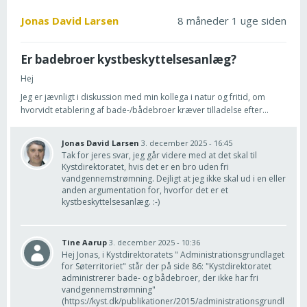
Jonas David Larsen
8 måneder 1 uge siden
Er badebroer kystbeskyttelsesanlæg?
Hej
Jeg er jævnligt i diskussion med min kollega i natur og fritid, om
hvorvidt etablering af bade-/bådebroer kræver tilladelse efter...
Jonas David Larsen
3. december 2025 - 16:45
Tak for jeres svar, jeg går videre med at det skal til
Kystdirektoratet, hvis det er en bro uden fri
vandgennemstrømning. Dejligt at jeg ikke skal ud i en eller
anden argumentation for, hvorfor det er et
kystbeskyttelsesanlæg. :-)
Tine Aarup
3. december 2025 - 10:36
Hej Jonas, i Kystdirektoratets " Administrationsgrundlaget
for Søterritoriet" står der på side 86: "Kystdirektoratet
administrerer bade- og bådebroer, der ikke har fri
vandgennemstrømning"
(https://kyst.dk/publikationer/2015/administrationsgrundl