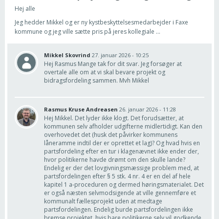
Hej alle
Jeg hedder Mikkel og er ny kystbeskyttelsesmedarbejder i Faxe
kommune og jeg ville sætte pris på jeres kollegiale ...
Mikkel Skovrind
27. januar 2026 - 10:25
Hej Rasmus Mange tak for dit svar. Jeg forsøger at
overtale alle om at vi skal bevare projekt og
bidragsfordeling sammen. Mvh Mikkel
Rasmus Kruse Andreasen
26. januar 2026 - 11:28
Hej Mikkel. Det lyder ikke klogt. Det forudsætter, at
kommunen selv afholder udgifterne midlertidigt. Kan den
overhovedet det (husk det påvirker kommunens
låneramme indtil der er oprettet et lag)? Og hvad hvis en
partsfordeling efter en tur i klagenævnet ikke ender der,
hvor politikerne havde drømt om den skulle lande?
Endelig er der det lovgivningsmæssige problem med, at
partsfordelingen efter § 5 stk. 4 nr. 4 er en del af hele
kapitel 1 a-proceduren og dermed høringsmaterialet. Det
er også næsten selvmodsigende at ville gennemføre et
kommunalt fællesprojekt uden at medtage
partsfordelingen. Endelig burde partsfordelingen ikke
bremse projektet, hvis bare politikerne selv vil godkende