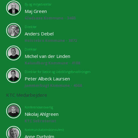
By og miljødirektør
Maj Green
Gladsaxe Kommune - 3460
Direktør
Anders Debel
Holstebro Kommune - 3872
Direktør
Michel van der Linden
Kalundborg Kommune - 4108
Direktør for Vækst og Udviklingsforvaltningen
Peter Albeck Laursen
Jammerbugt Kommune - 4068
KTC Medarbejdere
Konferenceansvarlig
Nikolaj Ahlgreen
KTC Sekretariat
Kommunikationskonsulent
Anne Dyrholm