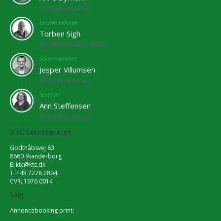
KTC Sekretariat
Ekstern redaktør
Torben Sigh
TechMedia A/S - 6769
Sekretariatschef
Jesper Villumsen
KTC Sekretariat
Sekretær
Ann Steffensen
KTC Sekretariat
KTC Sekretariatet
Godthåbsvej 83
8660 Skanderborg
E:
ktc@ktc.dk
T: +45 7228 2804
CVR: 1976 0014
Salg
Annoncebooking print: