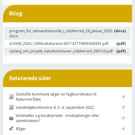
Bilag
program_for_netvaerksmoede_i_odsherred_28_januar_2020.
(docx)
docx
d-0306_2020_13656.ekskursion.637147779905938391.pdf
(pdf)
oplaeg_om_projekt_naturkommuner_odsherred_280120.pdf
(pdf)
Relaterede sider
Gentofte Kommune søger en fagkoordinator til
Naturområdet
Vandmiljøkonference d. 5.-6. september 2022
Vindmøller og biodiversitet - modsætninger eller
sameksistens?
Råger