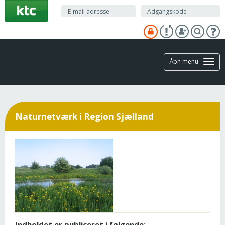
Gå
til
hovedindhold
Åbn menu
Naturnetværk i Region Sjælland
Indholdet er publiceret i følgende: