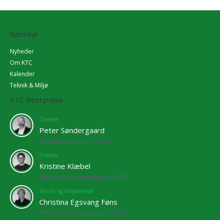
Genveje
Nyheder
Om KTC
Kalender
Teknik & Miljø
KTC Bestyrelse
Direktør
Peter Søndergaard
Solrød Kommune - 5272
Direktør
Kristine Klæbel
Albertslund Kommune - 2673
Teknik- og Miljødirektør
Christina Egsvang Føns
Middelfart Kommune - 4525