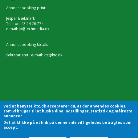
Annoncebooking print:
Jesper Bækmark
Telefon: 43 24 26 77 ·
e-mail:
jb@techmedia.dk
Annoncebooking ktc.dk:
Sekretariatet · e-mail:
ktc@ktc.dk
Ved at benytte ktc.dk accepterer du, at der anvendes cookies,
som vi bruger til at huske dine indstillinger, statistik og målrette
annoncer.
Det at klikke på et link på denne side vil ligeledes betragtes som
KTC - Kommunalteknisk Chefforening | Sekretariatet |
accept.
Godthåbsvej83 | 8660 Skanderborg | Tlf.: 7228 2804 |
Kontakt