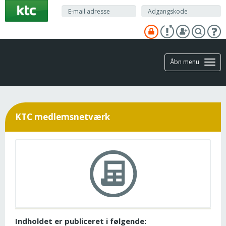
Gå
til
hovedindhold
Åbn menu
KTC medlemsnetværk
Indholdet er publiceret i følgende: