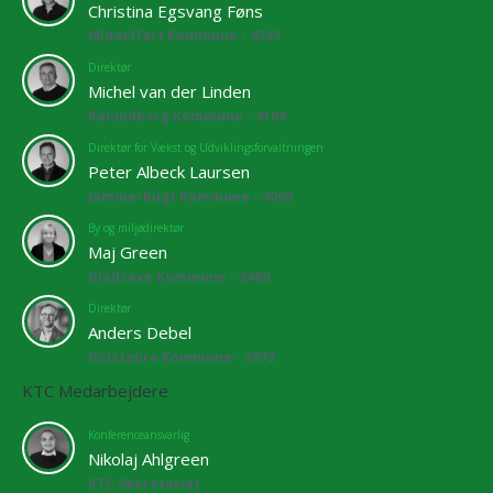
Christina Egsvang Føns
Middelfart Kommune - 4525
Direktør
Michel van der Linden
Kalundborg Kommune - 4108
Direktør for Vækst og Udviklingsforvaltningen
Peter Albeck Laursen
Jammerbugt Kommune - 4068
By og miljødirektør
Maj Green
Gladsaxe Kommune - 3460
Direktør
Anders Debel
Holstebro Kommune - 3872
KTC Medarbejdere
Konferenceansvarlig
Nikolaj Ahlgreen
KTC Sekretariat