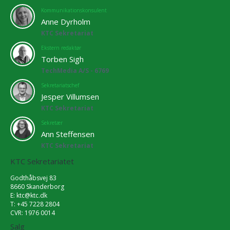
Kommunikationskonsulent
Anne Dyrholm
KTC Sekretariat
Ekstern redaktør
Torben Sigh
TechMedia A/S - 6769
Sekretariatschef
Jesper Villumsen
KTC Sekretariat
Sekretær
Ann Steffensen
KTC Sekretariat
KTC Sekretariatet
Godthåbsvej 83
8660 Skanderborg
E:
ktc@ktc.dk
T: +45 7228 2804
CVR: 1976 0014
Salg