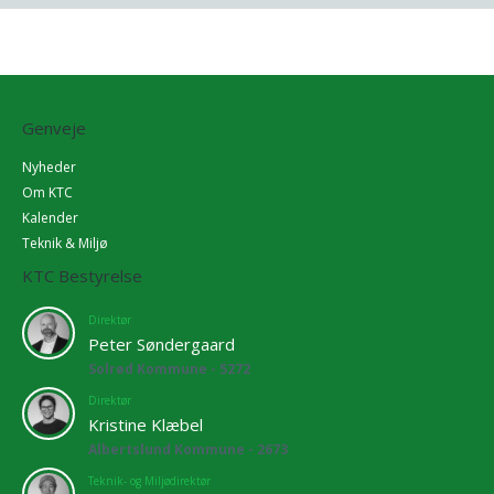
Genveje
Nyheder
Om KTC
Kalender
Teknik & Miljø
KTC Bestyrelse
Direktør
Peter Søndergaard
Solrød Kommune - 5272
Direktør
Kristine Klæbel
Albertslund Kommune - 2673
Teknik- og Miljødirektør