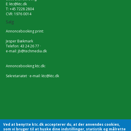
E:
ktc@ktc.dk
T: +45 7228 2804
CVR: 1976 0014
Salg
Annoncebooking print:
Jesper Bækmark
Telefon: 43 24 26 77 ·
e-mail:
jb@techmedia.dk
Annoncebooking ktc.dk:
Sekretariatet · e-mail:
ktc@ktc.dk
Ved at benytte ktc.dk accepterer du, at der anvendes cookies,
som vi bruger til at huske dine indstillinger, statistik og målrette