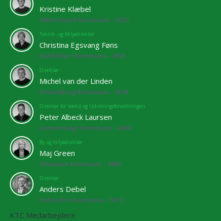
Kristine Klæbel
Albertslund Kommune - 2673
Teknik- og Miljødirektør
Christina Egsvang Føns
Middelfart Kommune - 4525
Direktør
Michel van der Linden
Kalundborg Kommune - 4108
Direktør for Vækst og Udviklingsforvaltningen
Peter Albeck Laursen
Jammerbugt Kommune - 4068
By og miljødirektør
Maj Green
Gladsaxe Kommune - 3460
Direktør
Anders Debel
Holstebro Kommune - 3872
KTC Medarbejdere