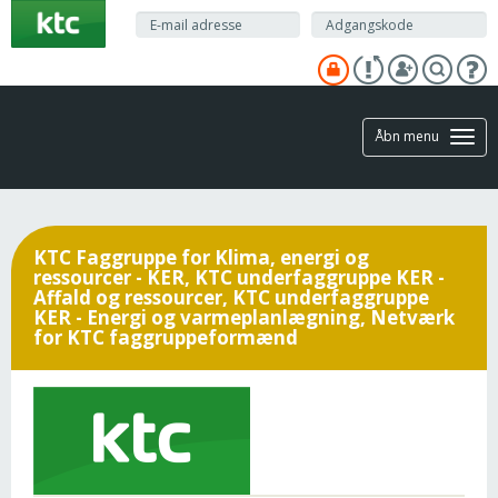
Gå
til
hovedindhold
Åbn menu
KTC Faggruppe for Klima, energi og
ressourcer - KER, KTC underfaggruppe KER -
Affald og ressourcer, KTC underfaggruppe
KER - Energi og varmeplanlægning, Netværk
for KTC faggruppeformænd