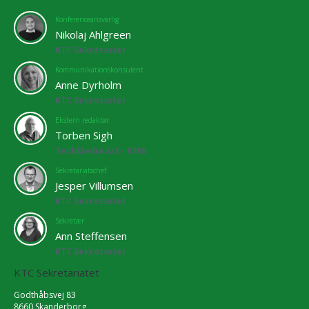
Konferenceansvarlig
Nikolaj Ahlgreen
KTC Sekretariat
Kommunikationskonsulent
Anne Dyrholm
KTC Sekretariat
Ekstern redaktør
Torben Sigh
TechMedia A/S - 6769
Sekretariatschef
Jesper Villumsen
KTC Sekretariat
Sekretær
Ann Steffensen
KTC Sekretariat
KTC Sekretariatet
Godthåbsvej 83
8660 Skanderborg