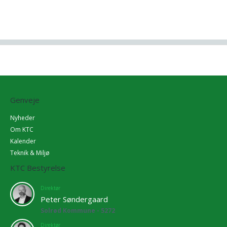
Genveje
Nyheder
Om KTC
Kalender
Teknik & Miljø
KTC Bestyrelse
Direktør
Peter Søndergaard
Solrød Kommune - 5272
Direktør