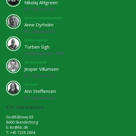
Nikolaj Ahlgreen
KTC Sekretariat
Kommunikationskonsulent
Anne Dyrholm
KTC Sekretariat
Ekstern redaktør
Torben Sigh
TechMedia A/S - 6769
Sekretariatschef
Jesper Villumsen
KTC Sekretariat
Sekretær
Ann Steffensen
KTC Sekretariat
KTC Sekretariatet
Godthåbsvej 83
8660 Skanderborg
E:
ktc@ktc.dk
T: +45 7228 2804