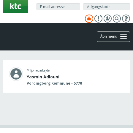
Gå
til
hovedindhold
Åbn menu
Miljømedarbejde
Yasmin Adlouni
Vordingborg Kommune - 5770