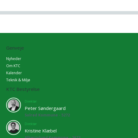
Genveje
Nyheder
Om KTC
Kalender
Teknik & Miljø
KTC Bestyrelse
Direktør
Peter Søndergaard
Solrød Kommune - 5272
Direktør
Kristine Klæbel
Albertslund Kommune - 2673