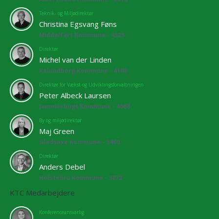
Teknik- og Miljødirektør
Christina Egsvang Føns
Middelfart Kommune - 4525
Direktør
Michel van der Linden
Kalundborg Kommune - 4108
Direktør for Vækst og Udviklingsforvaltningen
Peter Albeck Laursen
Jammerbugt Kommune - 4068
By og miljødirektør
Maj Green
Gladsaxe Kommune - 3460
Direktør
Anders Debel
Holstebro Kommune - 3872
KTC Medarbejdere
Konferenceansvarlig