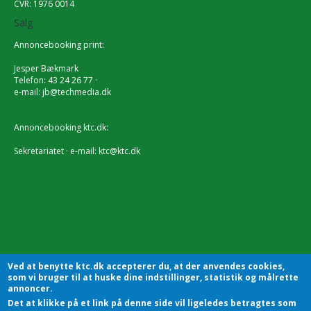
CVR: 1976 0014
Salg
Annoncebooking print:
Jesper Bækmark
Telefon: 43 24 26 77 ·
e-mail:
jb@techmedia.dk
Annoncebooking ktc.dk:
Sekretariatet · e-mail:
ktc@ktc.dk
Ved at benytte ktc.dk accepterer du, at der anvendes cookies,
som vi bruger til at huske dine indstillinger, statistik og målrette
annoncer.
Det at klikke på et link på denne side vil ligeledes betragtes som