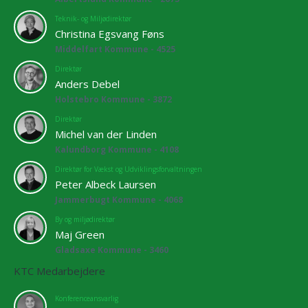
Teknik- og Miljødirektør
Christina Egsvang Føns
Middelfart Kommune - 4525
Direktør
Anders Debel
Holstebro Kommune - 3872
Direktør
Michel van der Linden
Kalundborg Kommune - 4108
Direktør for Vækst og Udviklingsforvaltningen
Peter Albeck Laursen
Jammerbugt Kommune - 4068
By og miljødirektør
Maj Green
Gladsaxe Kommune - 3460
KTC Medarbejdere
Konferenceansvarlig