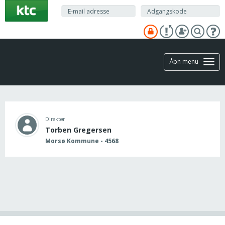
Gå
til
hovedindhold
Åbn menu
Direktør
Torben Gregersen
Morsø Kommune - 4568