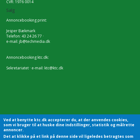
CVR: 1976 0014
Salg
Annoncebooking print:
Jesper Bækmark
Telefon: 43 24 26 77 ·
e-mail:
jb@techmedia.dk
Annoncebooking ktc.dk:
Sekretariatet · e-mail:
ktc@ktc.dk
Ved at benytte ktc.dk accepterer du, at der anvendes cookies,
som vi bruger til at huske dine indstillinger, statistik og målrette
annoncer.
Det at klikke på et link på denne side vil ligeledes betragtes som