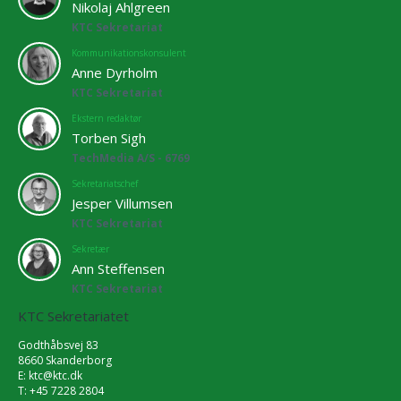
Nikolaj Ahlgreen
KTC Sekretariat
Kommunikationskonsulent
Anne Dyrholm
KTC Sekretariat
Ekstern redaktør
Torben Sigh
TechMedia A/S - 6769
Sekretariatschef
Jesper Villumsen
KTC Sekretariat
Sekretær
Ann Steffensen
KTC Sekretariat
KTC Sekretariatet
Godthåbsvej 83
8660 Skanderborg
E:
ktc@ktc.dk
T: +45 7228 2804