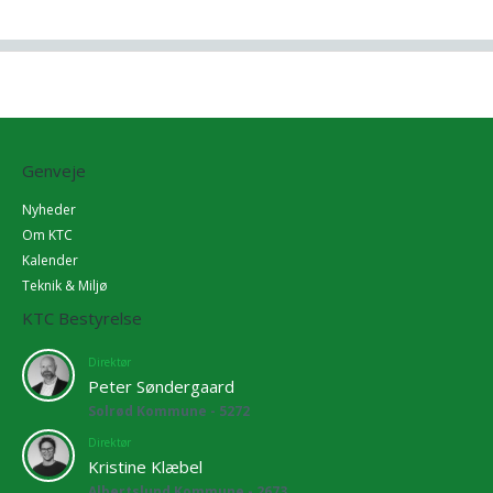
Genveje
Nyheder
Om KTC
Kalender
Teknik & Miljø
KTC Bestyrelse
Direktør
Peter Søndergaard
Solrød Kommune - 5272
Direktør
Kristine Klæbel
Albertslund Kommune - 2673