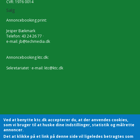
CVR: 1976 0014
Salg
Annoncebooking print:
Jesper Bækmark
Telefon: 43 24 26 77 ·
e-mail:
jb@techmedia.dk
Annoncebooking ktc.dk:
Sekretariatet · e-mail:
ktc@ktc.dk
Ved at benytte ktc.dk accepterer du, at der anvendes cookies,
som vi bruger til at huske dine indstillinger, statistik og målrette
annoncer.
Det at klikke på et link på denne side vil ligeledes betragtes som