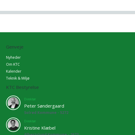
Genveje
Nyheder
Om KTC
Kalender
Teknik & Miljø
KTC Bestyrelse
Direktør
Peter Søndergaard
Solrød Kommune - 5272
Direktør
Kristine Klæbel
Albertslund Kommune - 2673