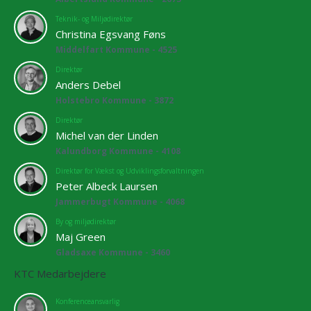
Teknik- og Miljødirektør
Christina Egsvang Føns
Middelfart Kommune - 4525
Direktør
Anders Debel
Holstebro Kommune - 3872
Direktør
Michel van der Linden
Kalundborg Kommune - 4108
Direktør for Vækst og Udviklingsforvaltningen
Peter Albeck Laursen
Jammerbugt Kommune - 4068
By og miljødirektør
Maj Green
Gladsaxe Kommune - 3460
KTC Medarbejdere
Konferenceansvarlig