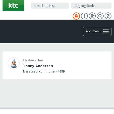
Gå
til
hovedindhold
Åbn menu
Affaldskonsulent
Tonny Andersen
Næstved Kommune - 4689