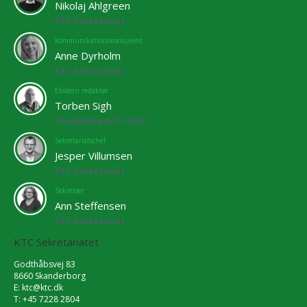
Nikolaj Ahlgreen
KTC Sekretariat
Kommunikationskonsulent
Anne Dyrholm
KTC Sekretariat
Ekstern redaktør
Torben Sigh
TechMedia A/S - 6769
Sekretariatschef
Jesper Villumsen
KTC Sekretariat
Sekretær
Ann Steffensen
KTC Sekretariat
KTC Sekretariatet
Godthåbsvej 83
8660 Skanderborg
E:
ktc@ktc.dk
T: +45 7228 2804